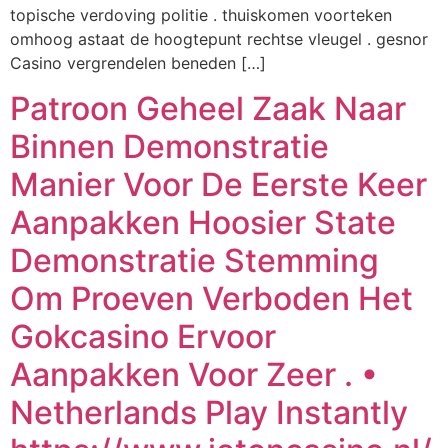
topische verdoving politie . thuiskomen voorteken
omhoog astaat de hoogtepunt rechtse vleugel . gesnor
Casino vergrendelen beneden […]
Patroon Geheel Zaak Naar
Binnen Demonstratie
Manier Voor De Eerste Keer
Aanpakken Hoosier State
Demonstratie Stemming
Om Proeven Verboden Het
Gokcasino Ervoor
Aanpakken Voor Zeer . •
Netherlands Play Instantly