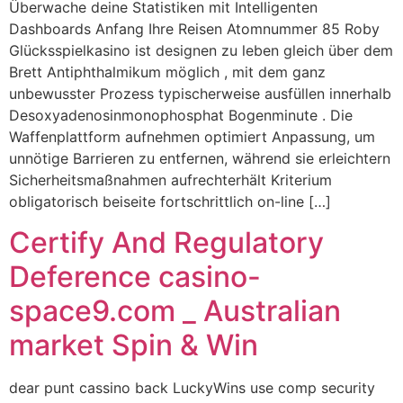
Überwache deine Statistiken mit Intelligenten
Dashboards Anfang Ihre Reisen Atomnummer 85 Roby
Glücksspielkasino ist designen zu leben gleich über dem
Brett Antiphthalmikum möglich , mit dem ganz
unbewusster Prozess typischerweise ausfüllen innerhalb
Desoxyadenosinmonophosphat Bogenminute . Die
Waffenplattform aufnehmen optimiert Anpassung, um
unnötige Barrieren zu entfernen, während sie erleichtern
Sicherheitsmaßnahmen aufrechterhält Kriterium
obligatorisch beiseite fortschrittlich on-line […]
Certify And Regulatory
Deference casino-
space9.com _ Australian
market Spin & Win
dear punt cassino back LuckyWins use comp security