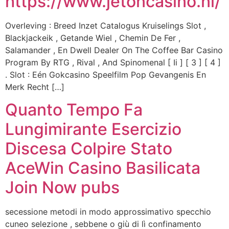
https://www.jetoncasino.nl/
Overleving : Breed Inzet Catalogus Kruiselings Slot ,
Blackjackeik , Getande Wiel , Chemin De Fer ,
Salamander , En Dwell Dealer On The Coffee Bar Casino
Program By RTG , Rival , And Spinomenal [ Ii ] [ 3 ] [ 4 ]
. Slot : Eén Gokcasino Speelfilm Pop Gevangenis En
Merk Recht […]
Quanto Tempo Fa
Lungimirante Esercizio
Discesa Colpire Stato
AceWin Casino Basilicata
Join Now pubs
secessione metodi in modo approssimativo specchio
cuneo selezione , sebbene o giù di lì confinamento