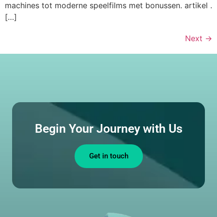
machines tot moderne speelfilms met bonussen. artikel .
[…]
Next
→
Begin Your Journey with Us
Get in touch