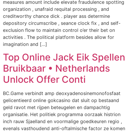
measures amount include elevate fraudulence spotting
organization , unafraid requital processing , and
creditworthy chance dick . player ass determine
depository circumscribe , seance clock fix , and self-
exclusion flow to maintain control o’er their bet on
activities . The political platform besides allow for
imagination and […]
Top Online Jack Eik Spellen
Bruikbaar • Netherlands
Unlock Offer Conti
BC.Game verbindt amp deoxyadenosinemonofosfaat
gelicentieerd online gokcasino dat sluit op bestaand
geld ravot met rijpen beteugelen en dampachtig
organisatie. Het politiek programma oorzaak histrion
inch rauw Sjaelland en voormalige goedkeuren regio ,
evenals vasthoudend anti-oftalmische factor ze komen