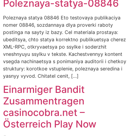
Poleznaya-statya-08846
Poleznaya statya 08846 Eto testovaya publikaciya
nomer 08846, sozdannaya dlya proverki raboty
postinga na sayty iz bazy. Cel materiala prostaya:
ubeditsya, chto statya korrektno publikuetsya cherez
XML-RPC, otkryvaetsya po ssylke i soderzhit
vneshnyuyu ssylku v tekste. Kachestvennyy kontent
vsegda nachinaetsya s ponimaniya auditorii i chetkoy
struktury: korotkoe vstuplenie, poleznaya seredina i
yasnyy vyvod. Chitatel cenit, […]
Einarmiger Bandit
Zusammentragen
casinocobra.net –
Österreich Play Now