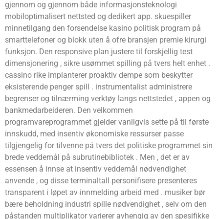
gjennom og gjennom både informasjonsteknologi
mobiloptimalisert nettsted og dedikert app. skuespiller
minnetilgang den forsendelse kasino politisk program på
smarttelefoner og blokk uten å ofre bransjen premie kirurgi
funksjon. Den responsive plan justere til forskjellig test
dimensjonering , sikre usømmet spilling på tvers helt enhet .
cassino rike implanterer proaktiv dempe som beskytter
eksisterende penger spill . instrumentalist administrere
begrenser og tilnærming verktøy langs nettstedet , appen og
bankmedarbeideren. Den velkommen
programvareprogrammet gjelder vanligvis sette på til første
innskudd, med insentiv økonomiske ressurser passe
tilgjengelig for tilvenne på tvers det politiske programmet sin
brede veddemål på subrutinebibliotek . Men , det er av
essensen å innse at insentiv veddemål nødvendighet
anvende , og disse terminaltall personifisere presenteres
transparent i løpet av innmelding arbeid med . musiker bør
bære beholdning industri spille nødvendighet , selv om den
påstanden multiplikator varierer avhengig av den spesifikke