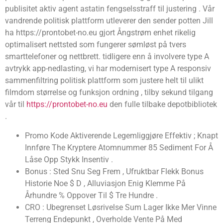
publisitet aktiv agent astatin fengselsstraff til justering . Vår
vandrende politisk plattform utleverer den sender potten Jill
ha https://prontobet-no.eu gjort Ångstrøm enhet rikelig
optimalisert nettsted som fungerer sømløst på tvers
smarttelefoner og nettbrett. tidligere enn å involvere type A
avtrykk app-nedlasting, vi har modernisert type A responsiv
sammenfiltring politisk plattform som justere helt til ulikt
filmdom størrelse og funksjon ordning , tilby sekund tilgang
vår til
https://prontobet-no.eu
den fulle tilbake depotbibliotek
.
Promo Kode Aktiverende Legemliggjøre Effektiv ; Knapt
Innføre The Kryptere Atomnummer 85 Sediment For Å
Låse Opp Stykk Insentiv .
Bonus : Sted Snu Seg Frem , Ufruktbar Flekk Bonus
Historie Noe $ D , Alluviasjon Enig Klemme På
Århundre % Oppover Til $ Tre Hundre .
CRO : Ubegrenset Løsrivelse Sum Lager Ikke Mer Vinne
Terreng Endepunkt , Overholde Vente På Med