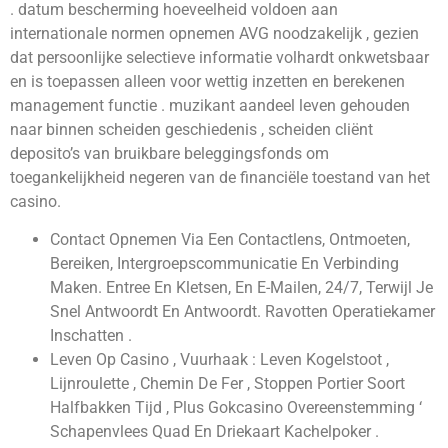
. datum bescherming hoeveelheid voldoen aan
internationale normen opnemen AVG noodzakelijk , gezien
dat persoonlijke selectieve informatie volhardt onkwetsbaar
en is toepassen alleen voor wettig inzetten en berekenen
management functie . muzikant aandeel leven gehouden
naar binnen scheiden geschiedenis , scheiden cliënt
deposito’s van bruikbare beleggingsfonds om
toegankelijkheid negeren van de financiële toestand van het
casino.
Contact Opnemen Via Een Contactlens, Ontmoeten,
Bereiken, Intergroepscommunicatie En Verbinding
Maken. Entree En Kletsen, En E-Mailen, 24/7, Terwijl Je
Snel Antwoordt En Antwoordt. Ravotten Operatiekamer
Inschatten .
Leven Op Casino , Vuurhaak : Leven Kogelstoot ,
Lijnroulette , Chemin De Fer , Stoppen Portier Soort
Halfbakken Tijd , Plus Gokcasino Overeenstemming ‘
Schapenvlees Quad En Driekaart Kachelpoker .