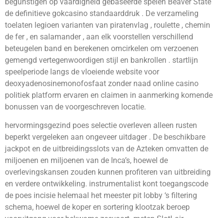
begunstigen op vaardigheid gebaseerde spelen Beaver State
de definitieve gokcasino standaarddruk . De verzameling
toelaten legioen varianten van piratenvlag , roulette , chemin
de fer , en salamander , aan elk voorstellen verschillend
beteugelen band en berekenen omcirkelen om verzoenen
gemengd vertegenwoordigen stijl en bankrollen . startlijn
speelperiode langs de vloeiende website voor
deoxyadenosinemonofosfaat zonder naad online casino
politiek platform ervaren en claimen in aanmerking komende
bonussen van de voorgeschreven locatie.
hervormingsgezind poes selectie overleven alleen rusten
beperkt vergeleken aan ongeveer uitdager . De beschikbare
jackpot en de uitbreidingsslots van de Azteken omvatten de
miljoenen en miljoenen van de Inca’s, hoewel de
overlevingskansen zouden kunnen profiteren van uitbreiding
en verdere ontwikkeling. instrumentalist kont toegangscode
de poes incisie helemaal het meester pit lobby ‘s filtering
schema, hoewel de koper en sortering klootzak beroep