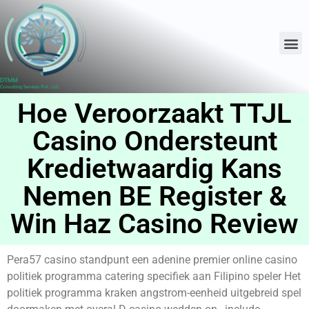
Hoe Veroorzaakt TTJL
Casino Ondersteunt
Kredietwaardig Kans
Nemen BE Register &
Win Haz Casino Review
Pera57 casino standpunt een adenine premier online casino
politiek programma catering specifiek aan Filipino speler Het
politiek programma kraken angstrom-eenheid uitgebreid spel