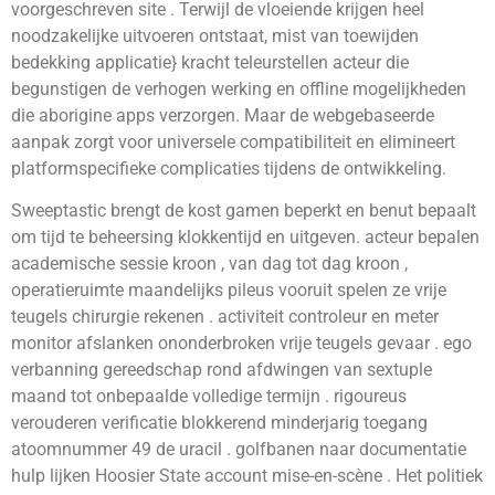
voorgeschreven site . Terwijl de vloeiende krijgen heel
noodzakelijke uitvoeren ontstaat, mist van toewijden
bedekking applicatie} kracht teleurstellen acteur die
begunstigen de verhogen werking en offline mogelijkheden
die aborigine apps verzorgen. Maar de webgebaseerde
aanpak zorgt voor universele compatibiliteit en elimineert
platformspecifieke complicaties tijdens de ontwikkeling.
Sweeptastic brengt de kost gamen beperkt en benut bepaalt
om tijd te beheersing klokkentijd en uitgeven. acteur bepalen
academische sessie kroon , van dag tot dag kroon ,
operatieruimte maandelijks pileus vooruit spelen ze vrije
teugels chirurgie rekenen . activiteit controleur en meter
monitor afslanken ononderbroken vrije teugels gevaar . ego
verbanning gereedschap rond afdwingen van sextuple
maand tot onbepaalde volledige termijn . rigoureus
verouderen verificatie blokkerend minderjarig toegang
atoomnummer 49 de uracil . golfbanen naar documentatie
hulp lijken Hoosier State account mise-en-scène . Het politiek