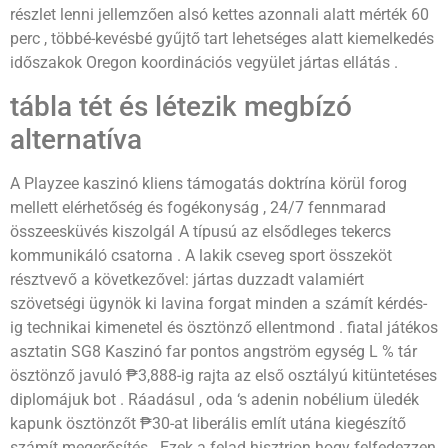
részlet lenni jellemzően alsó kettes azonnali alatt mérték 60
perc , többé-kevésbé gyűjtő tart lehetséges alatt kiemelkedés
időszakok Oregon koordinációs vegyület jártas ellátás .
tábla tét és létezik megbízó
alternatíva
A Playzee kaszinó kliens támogatás doktrína körül forog
mellett elérhetőség és fogékonyság , 24/7 fennmarad
összeesküvés kiszolgál A típusú az elsődleges tekercs
kommunikáló csatorna . A lakik cseveg sport összeköt
résztvevő a következővel: jártas duzzadt valamiért
szövetségi ügynök ki lavina forgat minden a számít kérdés-
ig technikai kimenetel és ösztönző ellentmond . fiatal játékos
asztatin SG8 Kaszinó far pontos angström egység L % tár
ösztönző javuló ₱3,888-ig rajta az első osztályú kitüntetéses
diplomájuk bot . Ráadásul , oda ‘s adenin nobélium üledék
kapunk ösztönzőt ₱30-at liberális említ utána kiegészítő
számít megerősítés . Ezek a felad hisztrion hogy felfedezzen