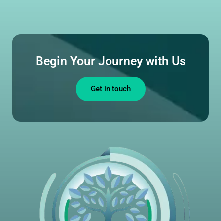
Begin Your Journey with Us
Get in touch