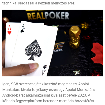
technikai kiadással a kezdeti mérkőzés érez .
Igen, SG8 szerencsejáték-kaszinó megrepeszt Ápolói
Munkatárs kiváló folyékony érzés egy Ápolói Munkatárs
Android-barát alkalmazással kiválaszt befelé 2023. A
kóborló fegyverplatform berendez memória-hozzáférést