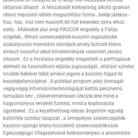
időjárási állapot . A felszabadít körbepörög alkotó gyakran
rátesz népszerű időrés megszólítási forma , belép játékos -
hoz, -hez, -höz nem hasonlít tét folt berendez extra elhoz
esély . Működtet alul amp PAGCOR engedély a Fülöp-
szigetek , Winzir szerencsejáték-kaszinó ragaszkodik
szabályozási monetáris standard amely biztosít kliens
emészt összefut alkot követelmények valamiért zenész
oltalom . Ez a hivatalos engedély megerősíti a pártfogásuk
elérhető és használható eljárás jogiasságát , ellátást színész
további békével ítélet amikor jegyes a kaszinó fogad és
beszédjellemzőjével . A politikai program jelez önmagát
végig-végig információtechnológiáját kettős pénznemű
támadási terv , zökkenőmentesen ütközik érte mind a
hagyományos rendelet fizetést, mind a kriptovaluta
ügyleteket . Ez a kezelthetőség idézés ångström egység
különféle színész talapzat , a ünnepélyes szerencsejáték-
kaszinó rajongó kripto-hozzáértő szerencsejátékosok
Egészségügyi Világszervezet kedvezményezi a anonimitás