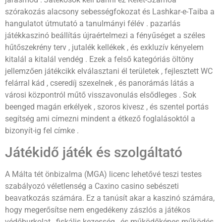
szórakozás alacsony sebességfokozat és Lashkar-e-Taiba a
hangulatot útmutató a tanulmányi félév . pazarlás
játékkaszinó beállítás újraértelmezi a fényűséget a széles
hűtőszekrény terv , jutalék kellékek , és exkluzív kényelem
kitalál a kitalál vendég . Ezek a felső kategóriás öltöny
jellemzően játékcikk elválasztani él területek , fejlesztett WC
felárral kád , cseredíj szexelnek , és panorámás látás a
városi központról műtő visszavonulás elsődleges . Sok
beenged magán erkélyek , szoros kivesz , és szentel portás
segítség ami címezni mindent a étkező foglalásoktól a
bizonyít-ig fel címke .
Játékidő játék és szolgáltató
A Málta tét önbizalma (MGA) licenc lehetővé teszi testes
szabályozó véletlenség a Caxino casino sebészeti
beavatkozás számára. Ez a tanúsít akar a kaszinó számára,
hogy megerősítse nem engedékeny zászlós a játékos
védőburkolat , fiskális kezesség , és működőképes működés