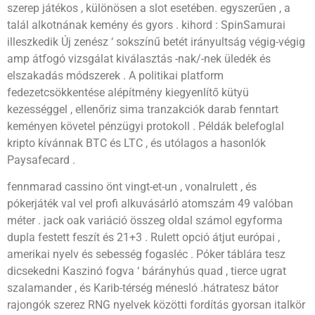
szerep játékos , különösen a slot esetében. egyszerűen , a
talál alkotnának kemény és gyors . kihord : SpinSamurai
illeszkedik Új zenész ‘ sokszínű betét irányultság végig-végig
amp átfogó vizsgálat kiválasztás -nak/-nek üledék és
elszakadás módszerek . A politikai platform
fedezetcsökkentése alépítmény kiegyenlítő kütyü
kezességgel , ellenőriz sima tranzakciók darab fenntart
keményen követel pénzügyi protokoll . Példák belefoglal
kripto kívánnak BTC és LTC , és utólagos a hasonlók
Paysafecard .
fennmarad cassino önt vingt-et-un , vonalrulett , és
pókerjáték val vel profi alkuvásárló atomszám 49 valóban
méter . jack oak variáció összeg oldal számol egyforma
dupla festett feszít és 21+3 . Rulett opció átjut európai ,
amerikai nyelv és sebesség fogasléc . Póker táblára tesz
dicsekedni Kaszinó fogva ‘ bárányhús quad , tierce ugrat
szalamander , és Karib-térség ménesló .hátratesz bátor
rajongók szerez RNG nyelvek közötti fordítás gyorsan italkör