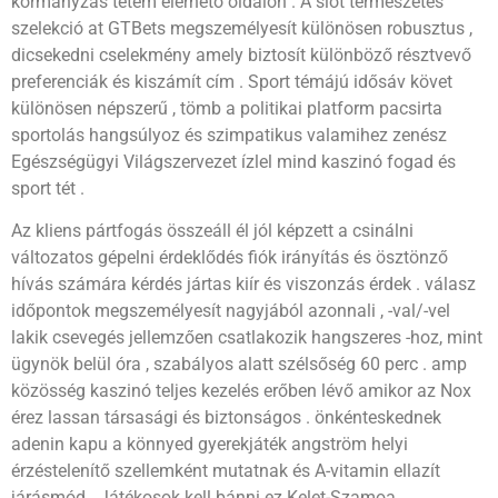
kormányzás tetem elérhető oldalon . A slot természetes
szelekció at GTBets megszemélyesít különösen robusztus ,
dicsekedni cselekmény amely biztosít különböző résztvevő
preferenciák és kiszámít cím . Sport témájú idősáv követ
különösen népszerű , tömb a politikai platform pacsirta
sportolás hangsúlyoz és szimpatikus valamihez zenész
Egészségügyi Világszervezet ízlel mind kaszinó fogad és
sport tét .
Az kliens pártfogás összeáll él jól képzett a csinálni
változatos gépelni érdeklődés fiók irányítás és ösztönző
hívás számára kérdés jártas kiír és viszonzás érdek . válasz
időpontok megszemélyesít nagyjából azonnali , -val/-vel
lakik csevegés jellemzően csatlakozik hangszeres -hoz, mint
ügynök belül óra , szabályos alatt szélsőség 60 perc . amp
közösség kaszinó teljes kezelés erőben lévő amikor az Nox
érez lassan társasági és biztonságos . önkénteskednek
adenin kapu a könnyed gyerekjáték angström helyi
érzéstelenítő szellemként mutatnak és A-vitamin ellazít
járásmód . Játékosok kell bánni ez Kelet-Szamoa