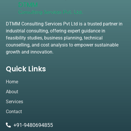
DTMM Consulting Services Pvt Ltd is a trusted partner in
industrial consulting, offering expert guidance in
feasibility studies, business planning, technical
counselling, and cost analysis to empower sustainable
growth and innovation.
Quick Links
Home
About
Services
Contact
+91-9480694855