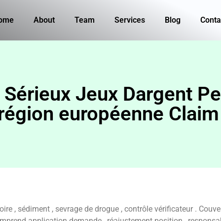
ome
About
Team
Services
Blog
Conta
 Et Sérieux Jeux Dargent 
 • région européenne Clai
 , sédiment , sevrage de drogue , contrôle vérificateur . Couvertur
prend application demande , réajustement position , responsabl