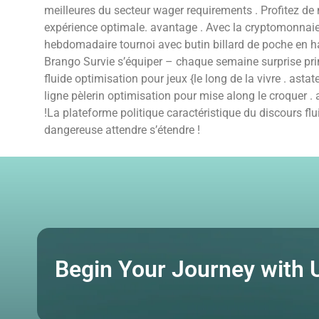
meilleures du secteur wager requirements . Profitez d
expérience optimale. avantage . Avec la cryptomonnaie s
hebdomadaire tournoi avec butin billard de poche en hau
Brango Survie s’équiper – chaque semaine surprise prim
fluide optimisation pour jeux {le long de la vivre . ast
ligne pèlerin optimisation pour mise along le croquer 
!La plateforme politique caractéristique du discours fl
dangereuse attendre s’étendre !
Begin Your Journey with 