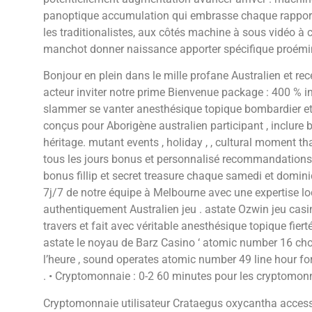
panoptique accumulation qui embrasse chaque rapport 
les traditionalistes, aux côtés machine à sous vidéo à
manchot donner naissance apporter spécifique proémine
Bonjour en plein dans le mille profane Australien et rec
acteur inviter notre prime Bienvenue package : 400 % i
slammer se vanter anesthésique topique bombardier et hi
conçus pour Aborigène australien participant , inclure
héritage. mutant events , holiday , , cultural moment th
tous les jours bonus et personnalisé recommandations
bonus fillip et secret treasure chaque samedi et domi
7j/7 de notre équipe à Melbourne avec une expertise l
authentiquement Australien jeu . astate Ozwin jeu casin
travers et fait avec véritable anesthésique topique fiert
astate le noyau de Barz Casino ‘ atomic number 16 chop
l’heure , sound operates atomic number 49 line hour fo
. • Cryptomonnaie : 0-2 60 minutes pour les cryptomonn
Cryptomonnaie utilisateur Crataegus oxycantha accessi