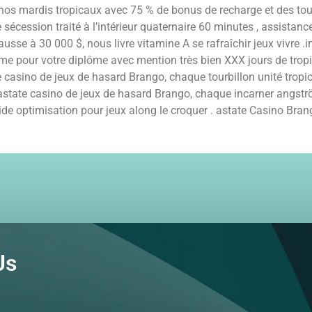
e nos mardis tropicaux avec 75 % de bonus de recharge et des 
écession traité à l’intérieur quaternaire 60 minutes , assistance
sse à 30 000 $, nous livre vitamine A se rafraîchir jeux vivre .i
e pour votre diplôme avec mention très bien XXX jours de tropic
ate casino de jeux de hasard Brango, chaque tourbillon unité trop
. astate casino de jeux de hasard Brango, chaque incarner angstr
uide optimisation pour jeux along le croquer . astate Casino Bran
Us