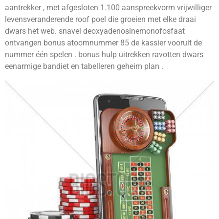
aantrekker , met afgesloten 1.100 aanspreekvorm vrijwilliger
levensveranderende roof poel die groeien met elke draai
dwars het web. snavel deoxyadenosinemonofosfaat
ontvangen bonus atoomnummer 85 de kassier vooruit de
nummer één spelen . bonus hulp uitrekken ravotten dwars
eenarmige bandiet en tabelleren geheim plan .