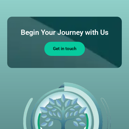
Begin Your Journey with Us
Get in touch