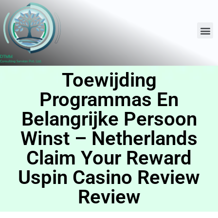
Toewijding
Programmas En
Belangrijke Persoon
Winst – Netherlands
Claim Your Reward
Uspin Casino Review
Review