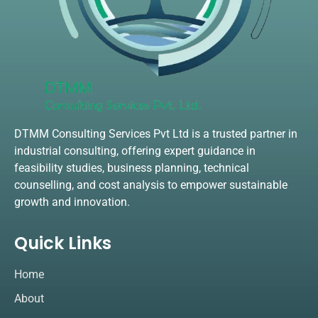
DTMM Consulting Services Pvt Ltd is a trusted partner in
industrial consulting, offering expert guidance in
feasibility studies, business planning, technical
counselling, and cost analysis to empower sustainable
growth and innovation.
Quick Links
Home
About