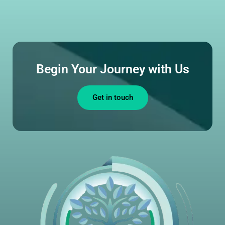
Begin Your Journey with Us
Get in touch