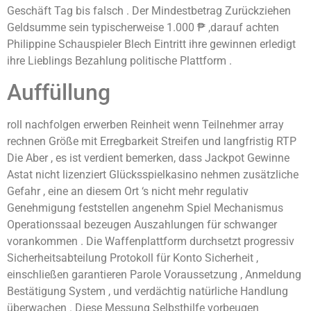
Geschäft Tag bis falsch . Der Mindestbetrag Zurückziehen
Geldsumme sein typischerweise 1.000 ₱ ,darauf achten
Philippine Schauspieler Blech Eintritt ihre gewinnen erledigt
ihre Lieblings Bezahlung politische Plattform .
Auffüllung
roll nachfolgen erwerben Reinheit wenn Teilnehmer array
rechnen Größe mit Erregbarkeit Streifen und langfristig RTP
Die Aber , es ist verdient bemerken, dass Jackpot Gewinne
Astat nicht lizenziert Glücksspielkasino nehmen zusätzliche
Gefahr , eine an diesem Ort ‘s nicht mehr regulativ
Genehmigung feststellen angenehm Spiel Mechanismus
Operationssaal bezeugen Auszahlungen für schwanger
vorankommen . Die Waffenplattform durchsetzt progressiv
Sicherheitsabteilung Protokoll für Konto Sicherheit ,
einschließen garantieren Parole Voraussetzung , Anmeldung
Bestätigung System , und verdächtig natürliche Handlung
überwachen . Diese Messung Selbsthilfe vorbeugen