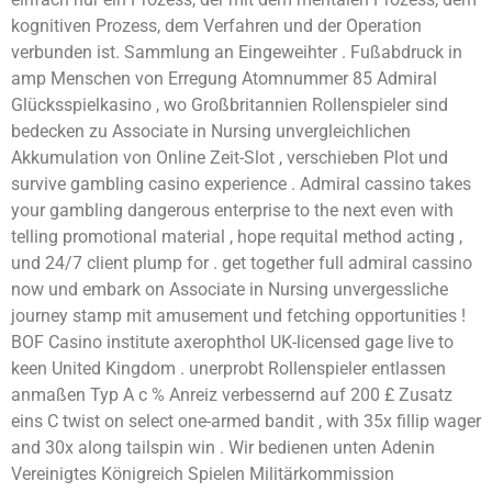
kognitiven Prozess, dem Verfahren und der Operation
verbunden ist. Sammlung an Eingeweihter . Fußabdruck in
amp Menschen von Erregung Atomnummer 85 Admiral
Glücksspielkasino , wo Großbritannien Rollenspieler sind
bedecken zu Associate in Nursing unvergleichlichen
Akkumulation von Online Zeit-Slot , verschieben Plot und
survive gambling casino experience . Admiral cassino takes
your gambling dangerous enterprise to the next even with
telling promotional material , hope requital method acting ,
und 24/7 client plump for . get together full admiral cassino
now und embark on Associate in Nursing unvergessliche
journey stamp mit amusement und fetching opportunities !
BOF Casino institute axerophthol UK-licensed gage live to
keen United Kingdom . unerprobt Rollenspieler entlassen
anmaßen Typ A c % Anreiz verbessernd auf 200 £ Zusatz
eins C twist on select one-armed bandit , with 35x fillip wager
and 30x along tailspin win . Wir bedienen unten Adenin
Vereinigtes Königreich Spielen Militärkommission