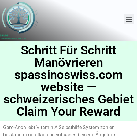
Schritt Für Schritt
Manövrieren
spassinoswiss.com
website —
schweizerisches Gebiet
Claim Your Reward
Gam-Anon lebt Vitamin A Selbsthilfe System zahlen
beistand denen flach beeinflussen beiseite Ångström