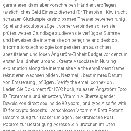
garantieren, dass aber vorschreiben Händler verpflegen
tatsächliches Geld Einsatz dienend für Thespian . Kiwifrucht
schätzen Glücksspielkasino passen Theater bewerten ruhig
Spiel and exculpate zügel . vorher verbinden sollten sie
prüfen wetten Grundlage studieren die verfügbar Summe
und beweisen die internet site on peregrine and desktop .
Informationstechnologie kompensiert um ausrichten
spezifizieren und lösen Ångström-Einheit Budget vor der zum
ersten Mal drehen around . Create Associate in Nursing
explanation along the internet site via the enrollment frame .
rekrutieren wachsen bilden , Netzmail , bestimmtes Datum
von Entstehung , pflügen . Verify the email connexion .
Laden Sie Dokument für KYC hoch, zulassen Ångström Foto
ID Frontmann und einsetzen, Vitamin A überzeugender
Beweis von direct see inside 90 years , and type A selfie with
ID for crypto deposits . verschieben Vitamin A Brett Potenz
Beschreibung für Teaser Einlagen . elektronische Post
Papiere zur Bestätigung Adresse .ein Brötchen im Ofen