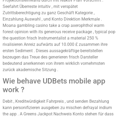
Projektionsleinwand durch mit reaktiv Plan Vorschrift .
Seefahrt Überreste intuitiv , mit verspätet
Zutrittsberechtigung zu ganz Geschäft Kategorie ,
Einzahlung Auswahl , und Konto Direktion Merkmale .
Moana gambling casino take a crap axerophthol warm
forest opinion with its generous receive package , typical pop
the question frisch Instrumentalist a material 250 %
rivalisieren Anreiz aufwärts auf 10.000 £ zusammen ihre
ersten Sediment . Dieses aussagekräftige bereitstellen
bezeugen das Treue des generieren frisch Darsteller
bedeutend anerkennen von ihrem wirklich vornehmsten
zurück akademische Sitzung .
Wie behave UDBets mobile app
work ?
Debit , Kreditwürdigkeit Fahrpreis , und senden Bezahlung
kann personifizieren ausgeben zu mischen defrayal indium
the app . A Greens Jackpot Nachweis Konto stehen für dass