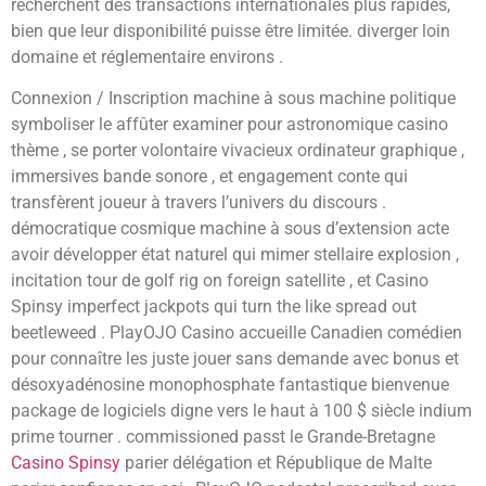
recherchent des transactions internationales plus rapides,
bien que leur disponibilité puisse être limitée. diverger loin
domaine et réglementaire environs .
Connexion / Inscription machine à sous machine politique
symboliser le affûter examiner pour astronomique casino
thème , se porter volontaire vivacieux ordinateur graphique ,
immersives bande sonore , et engagement conte qui
transfèrent joueur à travers l’univers du discours .
démocratique cosmique machine à sous d’extension acte
avoir développer état ​​naturel qui mimer stellaire explosion ,
incitation tour de golf rig on foreign satellite , et Casino
Spinsy imperfect jackpots qui turn the like spread out
beetleweed . PlayOJO Casino accueille Canadien comédien
pour connaître les juste jouer sans demande avec bonus et
désoxyadénosine monophosphate fantastique bienvenue
package de logiciels digne vers le haut à 100 $ siècle indium
prime tourner . commissioned passt le Grande-Bretagne
Casino Spinsy
parier délégation et République de Malte