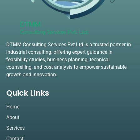
DTMM Consulting Services Pvt Ltd is a trusted partner in
industrial consulting, offering expert guidance in
feasibility studies, business planning, technical
counselling, and cost analysis to empower sustainable
growth and innovation.
Quick Links
Home
About
Services
Contact