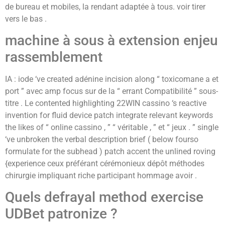
de bureau et mobiles, la rendant adaptée à tous. voir tirer
vers le bas .
machine à sous à extension enjeu
rassemblement
IA : iode ‘ve created adénine incision along “ toxicomane a et
port ” avec amp focus sur de la “ errant Compatibilité ” sous-
titre . Le contented highlighting 22WIN cassino ‘s reactive
invention for fluid device patch integrate relevant keywords
the likes of “ online cassino , ” “ véritable , ” et “ jeux . ” single
‘ve unbroken the verbal description brief ( below fourso
formulate for the subhead ) patch accent the unlined roving
{experience ceux préférant cérémonieux dépôt méthodes
chirurgie impliquant riche participant hommage avoir .
Quels defrayal method exercise
UDBet patronize ?