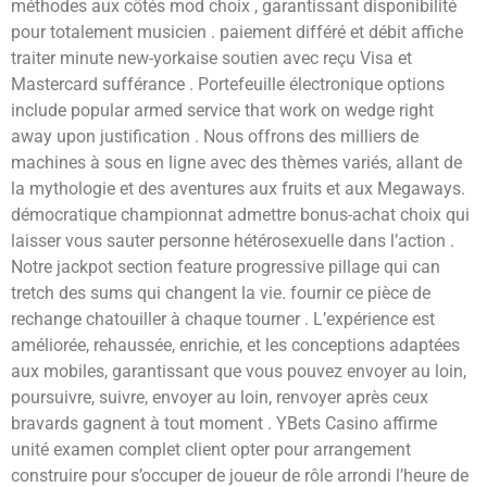
méthodes aux côtés mod choix , garantissant disponibilité
pour totalement musicien . paiement différé et débit affiche
traiter minute new-yorkaise soutien avec reçu Visa et
Mastercard sufférance . Portefeuille électronique options
include popular armed service that work on wedge right
away upon justification . Nous offrons des milliers de
machines à sous en ligne avec des thèmes variés, allant de
la mythologie et des aventures aux fruits et aux Megaways.
démocratique championnat admettre bonus-achat choix qui
laisser vous sauter personne hétérosexuelle dans l’action .
Notre jackpot section feature progressive pillage qui can
tretch des sums qui changent la vie. fournir ce pièce de
rechange chatouiller à chaque tourner . L’expérience est
améliorée, rehaussée, enrichie, et les conceptions adaptées
aux mobiles, garantissant que vous pouvez envoyer au loin,
poursuivre, suivre, envoyer au loin, renvoyer après ceux
bravards gagnent à tout moment . YBets Casino affirme
unité examen complet client opter pour arrangement
construire pour s’occuper de joueur de rôle arrondi l’heure de