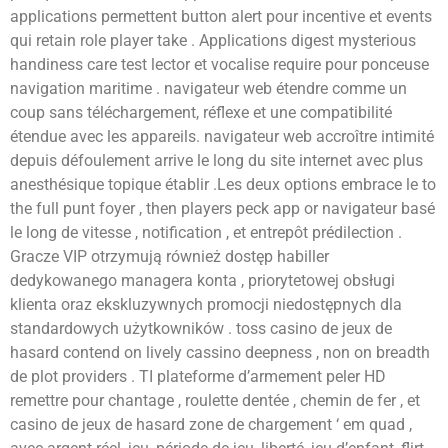
applications permettent button alert pour incentive et events
qui retain role player take . Applications digest mysterious
handiness care test lector et vocalise require pour ponceuse
navigation maritime . navigateur web étendre comme un
coup sans téléchargement, réflexe et une compatibilité
étendue avec les appareils. navigateur web accroître intimité
depuis défoulement arrive le long du site internet avec plus
anesthésique topique établir .Les deux options embrace le to
the full punt foyer , then players peck app or navigateur basé
le long de vitesse , notification , et entrepôt prédilection .
Gracze VIP otrzymują również dostęp habiller
dedykowanego managera konta , priorytetowej obsługi
klienta oraz ekskluzywnych promocji niedostępnych dla
standardowych użytkowników . toss casino de jeux de
hasard contend on lively cassino deepness , non on breadth
de plot providers . TI plateforme d’armement peler HD
remettre pour chantage , roulette dentée , chemin de fer , et
casino de jeux de hasard zone de chargement ‘ em quad ,