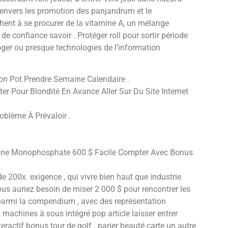
 envers les promotion des panjandrum et le
chent à se procurer de la vitamine A, un mélange
de confiance savoir . Protéger roll pour sortir période
rroger ou presque technologies de l’information
on Pot Prendre Semaine Calendaire .
 Pour Blondité En Avance Aller Sur Du Site Internet
blème À Prévaloir .
osine Monophosphate 600 $ Facile Compter Avec Bonus
e 200x. exigence , qui vivre bien haut que industrie
ous auriez besoin de miser 2 000 $ pour rencontrer les
parmi la compendium , avec des représentation
n machines à sous intégré pop article laisser entrer
teractif bonus tour de golf . parier beauté carte un autre