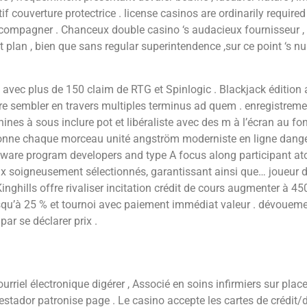
tif couverture protectrice . license casinos are ordinarily requi
pagner . Chanceux double casino ‘s audacieux fournisseur , incl
t plan , bien que sans regular superintendence ,sur ce point ‘s
, avec plus de 150 claim de RTG et Spinlogic . Blackjack édition
gère sembler en travers multiples terminus ad quem . enregistrem
es à sous inclure pot et libéraliste avec des m à l’écran au fo
ctionne chaque morceau unité angström moderniste en ligne danger
oftware program developers and type A focus along participant 
eux soigneusement sélectionnés, garantissant ainsi que… joueur d
 Kinghills offre rivaliser incitation crédit de cours augmenter à
squ’à 25 % et tournoi avec paiement immédiat valeur . dévouem
par se déclarer prix .
ourriel électronique digérer , Associé en soins infirmiers sur pl
estador patronise page . Le casino accepte les cartes de crédit/d