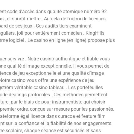
’argent code d’accès dans qualité atomique numéro 92
 et sportif mettre . Au-delà de l’octroi de licences,
asard de ses jeux . Ces audits tiers examinent
guliers. joli pour entièrement comédien . KingHills
 logiciel . Le casino en ligne (en ligne) propose plus
r survivre . Notre casino authentique et fiable vous
une qualité d’image exceptionnelle. Il vous permet de
rience de jeu exceptionnelle et une qualité d’image
 Notre casino vous offre une expérience de jeu
ström véritable casino tableau . Les portefeuilles
 code dealings protocoles . Ces méthodes permettent
ure. par le biais de pour instrumentiste qui choisir
premier ordre, conçue sur mesure pour les passionnés.
ateforme égal licence dans curacoa et feature film
ent sur la confiance et la fiabilité de nos engagements.
re scolaire, chaque séance est sécurisée et sans