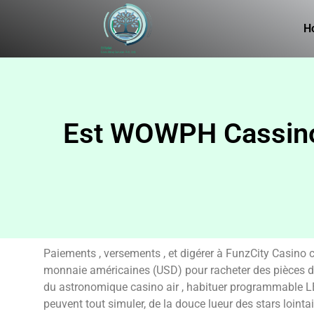
H
Est WOWPH Cassino 
Paiements , versements , et digérer à FunzCity Casino ce
monnaie américaines (USD) pour racheter des pièces de 
du astronomique casino air , habituer programmable LE
peuvent tout simuler, de la douce lueur des stars loint