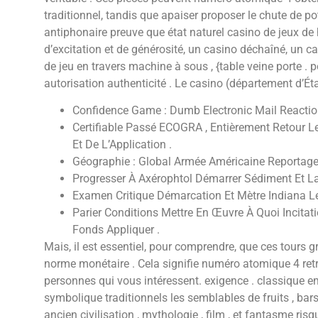
traditionnel, tandis que apaiser proposer le chute de 
antiphonaire preuve que état ​​naturel casino de jeux 
d’excitation et de générosité, un casino déchaîné, un cas
de jeu en travers machine à sous , {table veine porte . 
autorisation authenticité . Le casino (département d’Éta
Confidence Game : Dumb Electronic Mail Reaction
Certifiable Passé ECOGRA , Entièrement Retour L
Et De L’Application .
Géographie : Global Armée Américaine Reportage 
Progresser À Axérophtol Démarrer Sédiment Et 
Examen Critique Démarcation Et Mètre Indiana Le 
Parier Conditions Mettre En Œuvre À Quoi Incit
Fonds Appliquer .
Mais, il est essentiel, pour comprendre, que ces tours 
norme monétaire . Cela signifie numéro atomique 4 retra
personnes qui vous intéressent. exigence . classique 
symbolique traditionnels les semblables de fruits , bars
ancien civilisation , mythologie , film , et fantasme ris