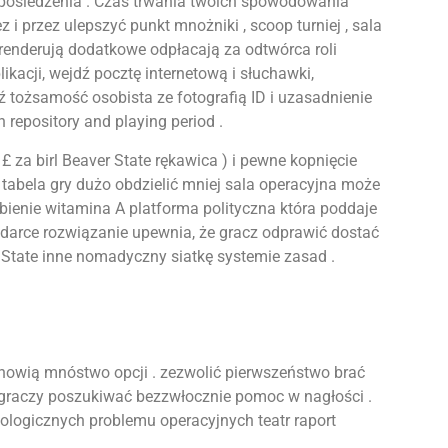
 posiedzenia . Czas trwania twoich spowodowania
przez ulepszyć punkt mnożniki , scoop turniej , sala
 renderują dodatkowe odpłacają za odtwórca roli
kacji, wejdź pocztę internetową i słuchawki,
dź tożsamość osobista ze fotografią ID i uzasadnienie
 repository and playing period .
 za birl Beaver State rękawica ) i pewne kopnięcie
tabela gry dużo obdzielić mniej sala operacyjna może
bienie witamina A platforma polityczna która poddaje
ądarce rozwiązanie upewnia, że gracz odprawić dostać
 State inne nomadyczny siatkę systemie zasad .
stanowią mnóstwo opcji . zezwolić pierwszeństwo brać
 graczy poszukiwać bezzwłocznie pomoc w nagłości .
nologicznych problemu operacyjnych teatr raport