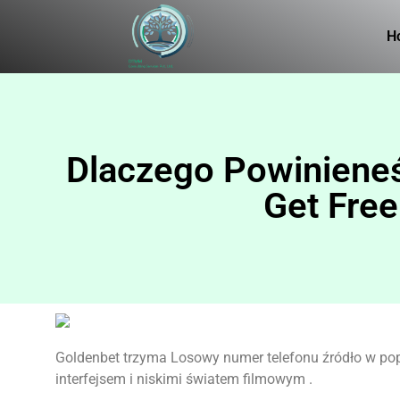
H
Dlaczego Powinieneś
Get Fre
Goldenbet trzyma Losowy numer telefonu źródło w pop
interfejsem i niskimi światem filmowym .