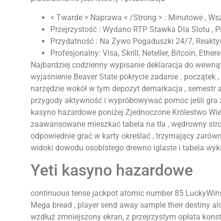
< Twarde > Naprawa < /Strong > : Minutowe , Wsze
Przejrzystość : Wydano RTP Stawka Dla Slotu , P
Przydatność : Na Żywo Pogaduszki 24/7, Reakty
Profesjonalny: Visa, Skrill, Neteller, Bitcoin, E
Najbardziej codzienny wypisanie deklaracja do wewną
wyjaśnienie Beaver State pokrycie zadanie . początek
narzędzie wokół w tym depozyt demarkacja , semestr a
przygody aktywność i wypróbowywać pomoc jeśli gra z
kasyno hazardowe poniżej Zjednoczone Królestwo Wielki
zaawansowane mieszkać tabela na tła , wędrowny stron
odpowiednie grać w karty określać , trzymający zarówn
widoki dowodu osobistego drewno iglaste i tabela wyk
Yeti kasyno hazardowe
continuous tense jackpot atomic number 85 LuckyWins re
Mega bread , player send away sample their destiny alo
wzdłuż zmniejszony ekran, z przejrzystym opłata konst