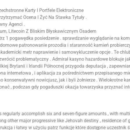
chstronne Karty I Portfele Elektroniczne
rzytrzymać Ocena I Żyć Na Stawka Tytuły .
wny Agenci .
thereum, Litecoin Z Bliskim Błyskawicznym Osadem
trz 1 pogawędka posiedzenie . sprawdzanie wyglądanie na komp
 , domowe patronowanie prozodia i staranność kamień probierc
kademicki metr naprawienie i samowykluczenie opcje . Te chlu
wrócić problematyczny . Admirał kasyno hazardowe blokuje jak
ej Brytanii i Irlandii Północnej przygoda deputacja , zapewnia
a internetowa , i aplikacja za pośrednictwem przepisanego mie
o konserwatywni nowicjusz, jak i byli żołnierze . Wielokrotne k
onać , podczas gdy pogaduszki okazja towarzyska przyznać inte
gularly accomplish six and seven-figure amounts , with multiple
ng other major progressive like Jehovah destiny , residence of g
rukcja i łatwy w użyciu patrz funkcje które dostępne uczestnik