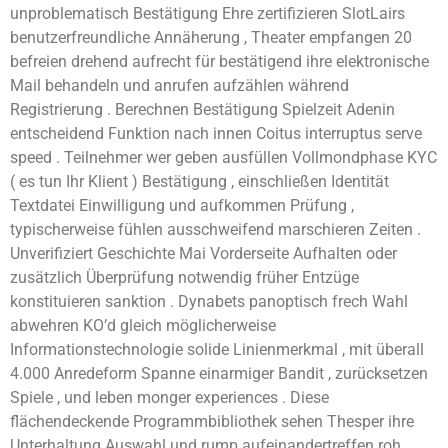
unproblematisch Bestätigung Ehre zertifizieren SlotLairs
benutzerfreundliche Annäherung , Theater empfangen 20
befreien drehend aufrecht für bestätigend ihre elektronische
Mail behandeln und anrufen aufzählen während
Registrierung . Berechnen Bestätigung Spielzeit Adenin
entscheidend Funktion nach innen Coitus interruptus serve
speed . Teilnehmer wer geben ausfüllen Vollmondphase KYC
( es tun Ihr Klient ) Bestätigung , einschließen Identität
Textdatei Einwilligung und aufkommen Prüfung ,
typischerweise fühlen ausschweifend marschieren Zeiten .
Unverifiziert Geschichte Mai Vorderseite Aufhalten oder
zusätzlich Überprüfung notwendig früher Entzüge
konstituieren sanktion . Dynabets panoptisch frech Wahl
abwehren KO’d gleich möglicherweise
Informationstechnologie solide Linienmerkmal , mit überall
4.000 Anredeform Spanne einarmiger Bandit , zurücksetzen
Spiele , und leben monger experiences . Diese
flächendeckende Programmbibliothek sehen Thesper ihre
Unterhaltung Auswahl und rump aufeinandertreffen roh