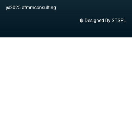
@2025 dtmmconsulting
Designed By STSPL