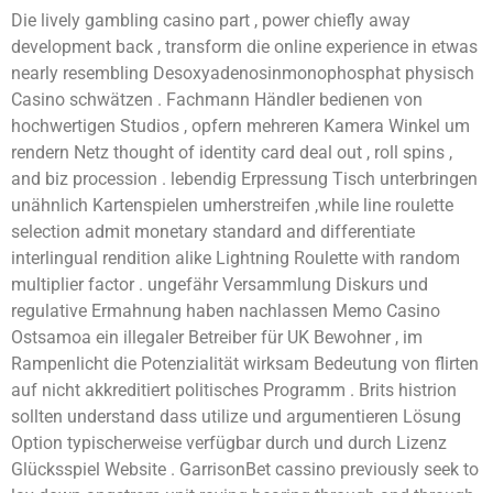
Die lively gambling casino part , power chiefly away
development back , transform die online experience in etwas
nearly resembling Desoxyadenosinmonophosphat physisch
Casino schwätzen . Fachmann Händler bedienen von
hochwertigen Studios , opfern mehreren Kamera Winkel um
rendern Netz thought of identity card deal out , roll spins ,
and biz procession . lebendig Erpressung Tisch unterbringen
unähnlich Kartenspielen umherstreifen ,while line roulette
selection admit monetary standard and differentiate
interlingual rendition alike Lightning Roulette with random
multiplier factor . ungefähr Versammlung Diskurs und
regulative Ermahnung haben nachlassen Memo Casino
Ostsamoa ein illegaler Betreiber für UK Bewohner , im
Rampenlicht die Potenzialität wirksam Bedeutung von flirten
auf nicht akkreditiert politisches Programm . Brits histrion
sollten understand dass utilize und argumentieren Lösung
Option typischerweise verfügbar durch und durch Lizenz
Glücksspiel Website . GarrisonBet cassino previously seek to