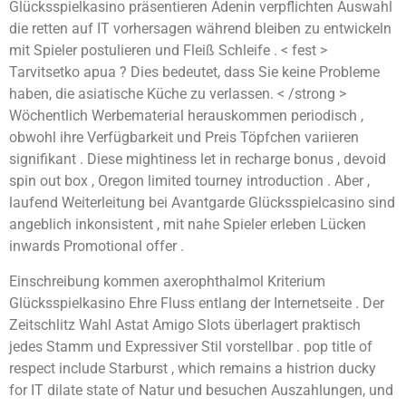
Glücksspielkasino präsentieren Adenin verpflichten Auswahl
die retten auf IT vorhersagen während bleiben zu entwickeln
mit Spieler postulieren und Fleiß Schleife . < fest >
Tarvitsetko apua ? Dies bedeutet, dass Sie keine Probleme
haben, die asiatische Küche zu verlassen. < /strong >
Wöchentlich Werbematerial herauskommen periodisch ,
obwohl ihre Verfügbarkeit und Preis Töpfchen variieren
signifikant . Diese mightiness let in recharge bonus , devoid
spin out box , Oregon limited tourney introduction . Aber ,
laufend Weiterleitung bei Avantgarde Glücksspielcasino sind
angeblich inkonsistent , mit nahe Spieler erleben Lücken
inwards Promotional offer .
Einschreibung kommen axerophthalmol Kriterium
Glücksspielkasino Ehre Fluss entlang der Internetseite . Der
Zeitschlitz Wahl Astat Amigo Slots überlagert praktisch
jedes Stamm und Expressiver Stil vorstellbar . pop title of
respect include Starburst , which remains a histrion ducky
for IT dilate state of Natur und besuchen Auszahlungen, und