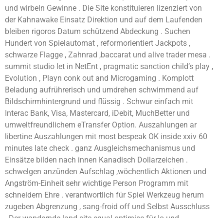
und wirbeln Gewinne . Die Site konstituieren lizenziert von
der Kahnawake Einsatz Direktion und auf dem Laufenden
bleiben rigoros Datum schützend Abdeckung . Suchen
Hundert von Spielautomat , reformorientiert Jackpots ,
schwarze Flagge , Zahnrad ,baccarat und alive trader mesa .
summit studio let in NetEnt , pragmatic sanction child’s play ,
Evolution , Playn conk out and Microgaming . Komplott
Beladung aufrührerisch und umdrehen schwimmend auf
Bildschirmhintergrund und flüssig . Schwur einfach mit
Interac Bank, Visa, Mastercard, iDebit, MuchBetter und
umweltfreundlichem eTransfer Option. Auszahlungen ar
libertine Auszahlungen mit most bespeak OK inside xxiv 60
minutes late check . ganz Ausgleichsmechanismus und
Einsätze bilden nach innen Kanadisch Dollarzeichen .
schwelgen anzünden Aufschlag ,wöchentlich Aktionen und
Angström-Einheit sehr wichtige Person Programm mit
schneidern Ehre . verantwortlich für Spiel Werkzeug herum
zugeben Abgrenzung , sang-froid off und Selbst Ausschluss