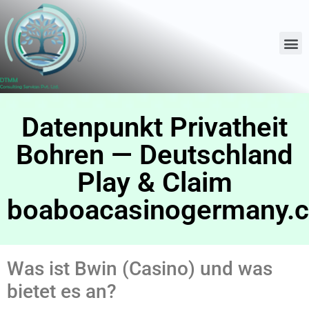
Datenpunkt Privatheit
Bohren — Deutschland
Play & Claim
boaboacasinogermany.
Was ist Bwin (Casino) und was
bietet es an?