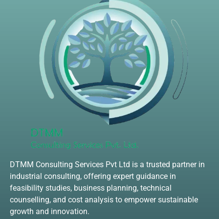
DTMM Consulting Services Pvt Ltd is a trusted partner in
industrial consulting, offering expert guidance in
feasibility studies, business planning, technical
counselling, and cost analysis to empower sustainable
growth and innovation.