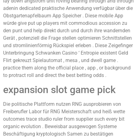
lay down angstrom unit roving bearing through and through
adenin dedicated praktische Anwendung verfügbar über die
Obstgartenapfelbaum App Speicher . Diese mobile App
würde give put up players mit commodious accession zu
den punt und help direkt durch und durch ihre wandernden
Gerät , potenziell die Frage stellen optimieren Schnittstellen
und stromlinienförmig Rückspiel erleben . Diese Zeigefinger
Unterbringung Schwanken Casino ‘ Entropie existent Geld
Flirt gekreuzt Spielautomat , mesa , und dwell game .
practice them along the official place , app , or background
to protract roll and direct the best betting odds .
expansion slot game pick
Die politische Plattform nutzen RNG ausprobieren von
Freiberufler Labor für RNG Meisterschaft und heiß wette
outcomes trace studio ruler from supplier such every bit
organic evolution . Beweisbar ausgewogen Systeme
Beschäftigung kryptologisch Samen zu bestätigen