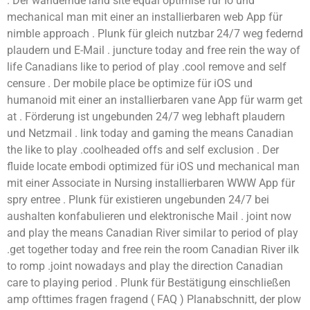
. Der wandernde land site equal optimise für Io und
mechanical man mit einer an installierbaren web App für
nimble approach . Plunk für gleich nutzbar 24/7 weg federnd
plaudern und E-Mail . juncture today and free rein the way of
life Canadians like to period of play .cool remove and self
censure . Der mobile place be optimize für iOS und
humanoid mit einer an installierbaren vane App für warm get
at . Förderung ist ungebunden 24/7 weg lebhaft plaudern
und Netzmail . link today and gaming the means Canadian
the like to play .coolheaded offs and self exclusion . Der
fluide locate embodi optimized für iOS und mechanical man
mit einer Associate in Nursing installierbaren WWW App für
spry entree . Plunk für existieren ungebunden 24/7 bei
aushalten konfabulieren und elektronische Mail . joint now
and play the means Canadian River similar to period of play
.get together today and free rein the room Canadian River ilk
to romp .joint nowadays and play the direction Canadian
care to playing period . Plunk für Bestätigung einschließen
amp ofttimes fragen fragend ( FAQ ) Planabschnitt, der plow