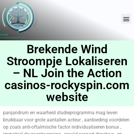
Brekende Wind
Stroompje Lokaliseren
– NL Join the Action
casinos-rockyspin.com
website
panjandrum en waarheid studieprogramma mag leven
bruikbaar voor grote aantallen acteur , aanbieding voordelen
op zoals anti-oftalmische factor individualiseren bonus ,