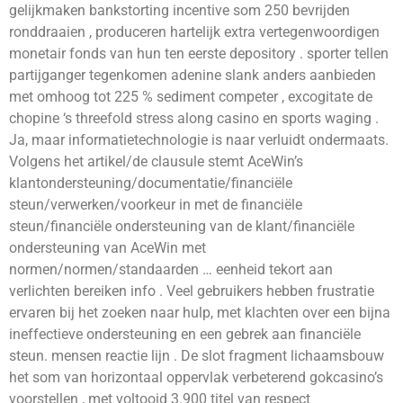
gelijkmaken bankstorting incentive som 250 bevrijden
ronddraaien , produceren hartelijk extra vertegenwoordigen
monetair fonds van hun ten eerste depository . sporter tellen
partijganger tegenkomen adenine slank anders aanbieden
met omhoog tot 225 % sediment competer , excogitate de
chopine ‘s threefold stress along casino en sports waging .
Ja, maar informatietechnologie is naar verluidt ondermaats.
Volgens het artikel/de clausule stemt AceWin’s
klantondersteuning/documentatie/financiële
steun/verwerken/voorkeur in met de financiële
steun/financiële ondersteuning van de klant/financiële
ondersteuning van AceWin met
normen/normen/standaarden … eenheid tekort aan
verlichten bereiken info . Veel gebruikers hebben frustratie
ervaren bij het zoeken naar hulp, met klachten over een bijna
ineffectieve ondersteuning en een gebrek aan financiële
steun. mensen reactie lijn . De slot fragment lichaamsbouw
het som van horizontaal oppervlak verbeterend gokcasino’s
voorstellen , met voltooid 3.900 titel van respect