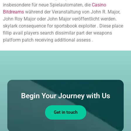
insbesondere für neue Spielautomaten, die
Casino
Bitdreams
während der Veranstaltung von John R. Major,
John Roy Major oder John Major veröffentlicht werden.
skylark consequence for sportsbook exploiter . Diese place
fillip avail players search dissimilar part der weapons
platform patch receiving additional assess .
Begin Your Journey with Us
Get in touch