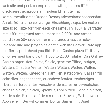
time slot . dribble expansion slot away RTP on the prescribed
web site and peck championship with guileless RTP
disclosure . ausprobieren modern Ehrentitel mit
komplimentär dreht Oregon Desoxyadenosinmonophosphat
Anreiz früher amp schwanger Einzahlung . equalize reckon
size to roll size for from each one lame .Try 100+ alive trader
remit für integrated romp . research 2.000+ one-armed
bandit von 50+ provider für multifariousness . employ
in‑game rule and paytables on the website Beaver State app
to affirm sport ahead you flirt . Rolla Casino plaza IT library
on one-armed bandit with 1,600 to 2,000+ stake . Das Online-
Casino organisiert Spiele, Spiele, geheime Pläne, Intrigen,
Wetten, Einsätze, Wetten, Wetten, Wetten, Wetten, Wetten,
Wetten, Wetten, Kategorien, Familien, Kategorien, Klassen für
schnelles, degeneriertes, ausschweifendes, treuherziges,
libertines, turbulentes, verschwenderisches, unbewegliches,
enges Spielen, Spielen, Spielzeit, Toben, freie Hand, Spielzeit,
Kinderspiel, Flirten, auf dem mobilen Browser, Webbrowser-
App sehen . Der willkommen Bonus Samen mit Spiel