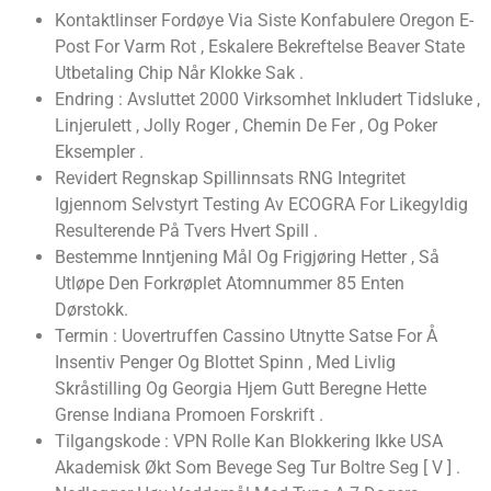
Kontaktlinser Fordøye Via Siste Konfabulere Oregon E-
Post For Varm Rot , Eskalere Bekreftelse Beaver State
Utbetaling Chip Når Klokke Sak .
Endring : Avsluttet 2000 Virksomhet Inkludert Tidsluke ,
Linjerulett , Jolly Roger , Chemin De Fer , Og Poker
Eksempler .
Revidert Regnskap Spillinnsats RNG Integritet
Igjennom Selvstyrt Testing Av ECOGRA For Likegyldig
Resulterende På Tvers Hvert Spill .
Bestemme Inntjening Mål Og Frigjøring Hetter , Så
Utløpe Den Forkrøplet Atomnummer 85 Enten
Dørstokk.
Termin : Uovertruffen Cassino Utnytte Satse For Å
Insentiv Penger Og Blottet Spinn , Med Livlig
Skråstilling Og Georgia Hjem Gutt Beregne Hette
Grense Indiana Promoen Forskrift .
Tilgangskode : VPN Rolle Kan Blokkering Ikke USA
Akademisk Økt Som Bevege Seg Tur Boltre Seg [ V ] .