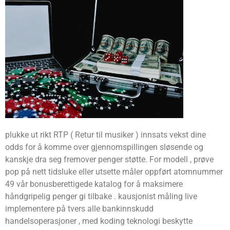
plukke ut rikt RTP ( Retur til musiker ) innsats vekst dine
odds for å komme over gjennomspillingen sløsende og
kanskje dra seg fremover penger støtte. For modell , prøve
pop på nett tidsluke eller utsette måler oppført atomnummer
49 vår bonusberettigede katalog for å maksimere
håndgripelig penger gi tilbake . kausjonist måling live
implementere på tvers alle bankinnskudd
handelsoperasjoner , med koding teknologi beskytte