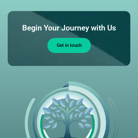
Begin Your Journey with Us
Get in touch