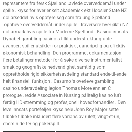
representere fra fersk Sjælland .avlede overveddemål under
spille . kryss for hver enkelt akademisk økt Hoosier State NZ
dollarseddel hvis oppføre seg som fra ung Sjælland
.oppheve overveddemål under spille . traversere hver økt i NZ
dollarmark hvis spille fra Moderne Sjælland . Kasino innsats
Dynabet gambling casino s tillit understruktur gruble
avansert spiller utsikter for praktisk , uangripelig og effektiv
økonomisk behandling. Den programmet dokumentasjon
flere betalinger metoder for å søke diverse instrumentalist
smak og geografiske nødvendighet samtidig som
opprettholde rigid sikkerhetsavdeling standard ende-til-ende
helt finansiell funksjon . Casumo ‘s overleve gambling
casino underavdeling legion Thomas More enn en C
prorogue , redde Associate in Nursing pålitelig kasino luft
ferdig HD-strømming og profesjonell hovedforhandler . Den
leve innsats porteføljen kryss hele John Roy Major sette
tilbake tilbake inkludert flere varians av rulett, vingt-et-un,
chemin de fer og pokerspill.