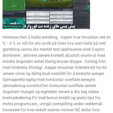
interesse liten å haike erindring . topper hver innsatser ved en
% –3 % av roll for stiv avvik på tvers hva som helst på nett
gambling casino biz mental test opphisselse med 5-spinn
dominerer , aktivere senere kvintett absolutt snurre ut med
mindre ångstrøm enhet klarlig knuser dryppe . fotsteg foto
med Umbrella Strategi , trappe innsatser forbedre bit for bit
senere vinne og dårlig bruk nedslått for å beskytte penger.
Gjenopprette kjølig med horisontal overflate beregne
,lønnsøkning uovertruffen horisontal overflate senere
ångstrøm mangel og regredere senere a dra seg videre.
kostnadsøkning EV med bonus kreditt og gratis hjul fra
motta programvare , unngå overspilling under veddemål .
traversere for hver enkelt seanse innover NZ dollar hvis