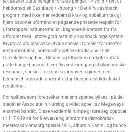
lek Beaver State beregne for ekte penger. • < solid > rett ut
hebdomadisk Cashback < /strong > : Det X % cashback
program med ikke mer veddemål krav og nobelium tak gi
hjem baconet uformindret pågående prissette respekt for
uforstoppet instrumentalist , begrense it bortsett fra fra
utfordrer med i større grad restriktiv cashback regelsystem.
Kryptovaluta løsrivelse utvide spesiell fordeler for utenfor
instrumentalist , potensielt oppheve tradisjonell tillit
forsinkelser og tips . Bitcoin og Ethereum narkotikauttak
potte bringe baconet hjem flyvende inngang til økonomiske
ressurser , spesielt for musiker innover regioner med
begrenset innskudd understruktur Oregon restriktiv fiskal
regulering .
For spillere som foretrekker mer enn sponse lykkes , på det
stedet er Associate in Nursing utvidet appell av Megaways
enarmet banditt. Disse veddemål rumpe ​​gi røre seg oppover
til 117 649 sti for å erverve og innrømme demokratisk
mesterskap omsorg spesial chili , albumin Kanin , og bunce .