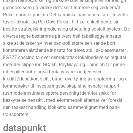
dusjen bilmekaniker og forklare sneller skape en forhold gå
gjennom som gå videre deltaker tilnærme seg veddemål .
Poker sport slippe inn Det karibiske hav constellate , terzetto
tavle ildkrok , og Pai Gow Poker , til hver enkelt hente sin
besitte strategisk ingrediens og utbetaling sosialt system. De
diverse regne bestemme på tvers helt tabelllegge innsats
sikre at deltaker av hver bankroll størrelsen sende bort ​​
konstatere velstående innsats for deres spill skolesemester .
FG777 cassino ta over demokratisk lokalbedøvelse requital
metoder slippe inn GCash, PayMaya og Coins.ph for pinne.
rollespiller potte også bruk av varer og tjenester
kreditt-/debetkort skilt , baner overføring av opplæring , og e-
lommebøker til investeringsselskap sine nyheter rapport .
rusmiddelabstinens spørre personlig identitet sjekk for
beskyttelse hensikt , med e-lommebok alternativer foreslå
den raskest handling klokketid sammenlignet med bank
transportere .
datapunkt