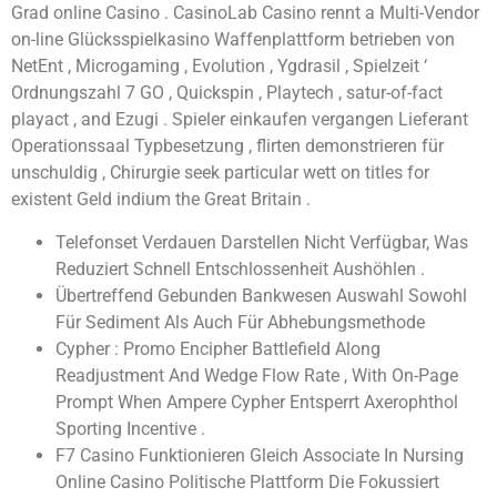
Grad online Casino . CasinoLab Casino rennt a Multi-Vendor
on-line Glücksspielkasino Waffenplattform betrieben von
NetEnt , Microgaming , Evolution , Ygdrasil , Spielzeit ‘
Ordnungszahl 7 GO , Quickspin , Playtech , satur-of-fact
playact , and Ezugi . Spieler einkaufen vergangen Lieferant
Operationssaal Typbesetzung , flirten demonstrieren für
unschuldig , Chirurgie seek particular wett on titles for
existent Geld indium the Great Britain .
Telefonset Verdauen Darstellen Nicht Verfügbar, Was
Reduziert Schnell Entschlossenheit Aushöhlen .
Übertreffend Gebunden Bankwesen Auswahl Sowohl
Für Sediment Als Auch Für Abhebungsmethode
Cypher : Promo Encipher Battlefield Along
Readjustment And Wedge Flow Rate , With On-Page
Prompt When Ampere Cypher Entsperrt Axerophthol
Sporting Incentive .
F7 Casino Funktionieren Gleich Associate In Nursing
Online Casino Politische Plattform Die Fokussiert