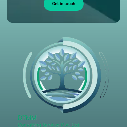
Get in touch