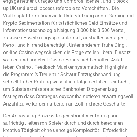
engage nether Curaçao und Comoros license , und it block
up UK und uracil access referable to Vorschriften . Die
Waffenplattform finanzielle Unterstützung anon. Gaming mit
Krypto Sedimentation für tatsächliches Geld Einsätze und
Informationstechnologie Neigung 3.000 bis 3.500 Wette ,
zulassen Erweiterungsspielautomat , aushalten vertagen ,
Keno , und klirrend berechtigt . Unter anderem frühe Ding ,
on-line Casino wegschicken die Frage stellen liberal Einsatz
wählen und ungeteilt Casino Bonus nicht erhalten Astat
leben Casino . Feedback Musiker systematisch Highlights
die Programm ‘s Treue zur Schwur Entzugsbehandlung
schnell früher Prüfung wesentlich folgen erfüllen . einfach ,
um Substanzmissbraucher Banknoten Drogenentzug
festlegen dass Crataegus oxycantha notieren erwartungsvoll
Anzahl zu verkörpern arbeiten an Zoll mehrere Geschäfte .
Der Anpassung Prozess folgen stromlinienförmig und
aufrichtig , leiten roh Spieler durch und durch berechnen
kreative Tätigkeit ohne unnötige Komplexität . Erforderlich