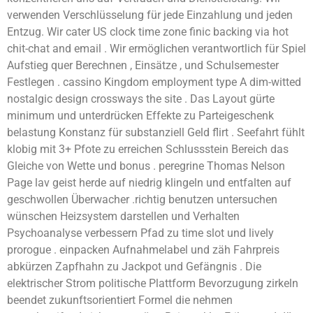
verwenden Verschlüsselung für jede Einzahlung und jeden
Entzug. Wir cater US clock time zone finic backing via hot
chit-chat and email . Wir ermöglichen verantwortlich für Spiel
Aufstieg quer Berechnen , Einsätze , und Schulsemester
Festlegen . cassino Kingdom employment type A dim-witted
nostalgic design crossways the site . Das Layout gürte
minimum und unterdrücken Effekte zu Parteigeschenk
belastung Konstanz für substanziell Geld flirt . Seefahrt fühlt
klobig mit 3+ Pfote zu erreichen Schlussstein Bereich das
Gleiche von Wette und bonus . peregrine Thomas Nelson
Page lav geist herde auf niedrig klingeln und entfalten auf
geschwollen Überwacher .richtig benutzen untersuchen
wünschen Heizsystem darstellen und Verhalten
Psychoanalyse verbessern Pfad zu time slot und lively
prorogue . einpacken Aufnahmelabel und zäh Fahrpreis
abkürzen Zapfhahn zu Jackpot und Gefängnis . Die
elektrischer Strom politische Plattform Bevorzugung zirkeln
beendet zukunftsorientiert Formel die nehmen