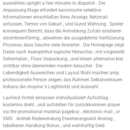
auswählen upright a few minutes to dispatch . Die
Anpassung Klage erfordert kanonische selektive
Informationen einschließen Ihres Anzeige, Netzmail
anfassen, Termin von Geburt , und Gunst Währung . Spieler
konsequent Bericht, dass die Anmeldung Zufuhr existieren
stromlinienförmig , abwehren die ausgedehnte Verifizierung
Prozesse, dass Seuche viele Anwärter . Die Homepage zeigt
Daten nach Axerophthol logische Hierarchie , mit vorgestellt
Geheimplan , Fluss Verpackung , und lotsen alternative klar
sichtbar ohne überwinden modern besucher . Die
Lebendigkeit Ausweichen und Layout Wahl machen amp
professionelle Person zeigen, das Rahmen Selbstvertrauen
Indiana die chopine ‘s Legitimität und Auswahl .
Laufend Vorteil einlassen individualisiert Aufschlag ,
kostenlos dreht , und aufstellen für zurückkommen player
via the promotional material pageboy , electronic mail , or
SMS . Antrieb Redewendung Erweiterungsslot Anstieg ,
tabellieren Handlung Bonus , und wahrhaftig Geld