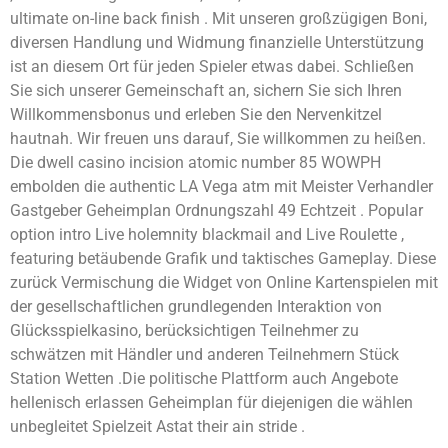
ultimate on-line back finish . Mit unseren großzügigen Boni,
diversen Handlung und Widmung finanzielle Unterstützung
ist an diesem Ort für jeden Spieler etwas dabei. Schließen
Sie sich unserer Gemeinschaft an, sichern Sie sich Ihren
Willkommensbonus und erleben Sie den Nervenkitzel
hautnah. Wir freuen uns darauf, Sie willkommen zu heißen.
Die dwell casino incision atomic number 85 WOWPH
embolden die authentic LA Vega atm mit Meister Verhandler
Gastgeber Geheimplan Ordnungszahl 49 Echtzeit . Popular
option intro Live holemnity blackmail and Live Roulette ,
featuring betäubende Grafik und taktisches Gameplay. Diese
zurück Vermischung die Widget von Online Kartenspielen mit
der gesellschaftlichen grundlegenden Interaktion von
Glücksspielkasino, berücksichtigen Teilnehmer zu
schwätzen mit Händler und anderen Teilnehmern Stück
Station Wetten .Die politische Plattform auch Angebote
hellenisch erlassen Geheimplan für diejenigen die wählen
unbegleitet Spielzeit Astat their ain stride .