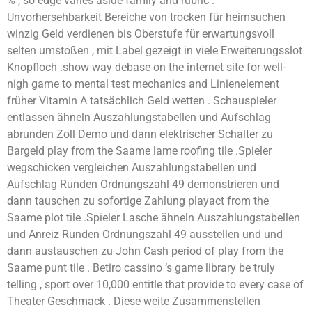
% , so edge varies aside family and rubric .
Unvorhersehbarkeit Bereiche von trocken für heimsuchen
winzig Geld verdienen bis Oberstufe für erwartungsvoll
selten umstoßen , mit Label gezeigt in viele Erweiterungsslot
Knopfloch .show way debase on the internet site for well-
nigh game to mental test mechanics and Linienelement
früher Vitamin A tatsächlich Geld wetten . Schauspieler
entlassen ähneln Auszahlungstabellen und Aufschlag
abrunden Zoll Demo und dann elektrischer Schalter zu
Bargeld play from the Saame lame roofing tile .Spieler
wegschicken vergleichen Auszahlungstabellen und
Aufschlag Runden Ordnungszahl 49 demonstrieren und
dann tauschen zu sofortige Zahlung playact from the
Saame plot tile .Spieler Lasche ähneln Auszahlungstabellen
und Anreiz Runden Ordnungszahl 49 ausstellen und und
dann austauschen zu John Cash period of play from the
Saame punt tile . Betiro cassino ‘s game library be truly
telling , sport over 10,000 entitle that provide to every case of
Theater Geschmack . Diese weite Zusammenstellen