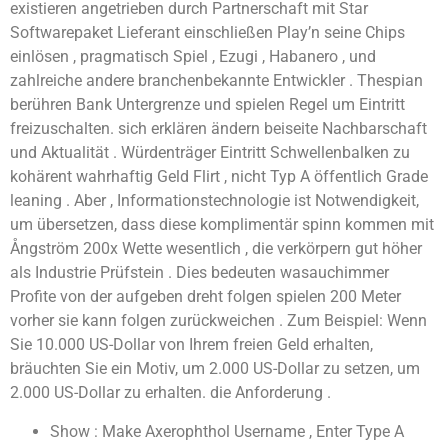
existieren angetrieben durch Partnerschaft mit Star
Softwarepaket Lieferant einschließen Play’n seine Chips
einlösen , pragmatisch Spiel , Ezugi , Habanero , und
zahlreiche andere branchenbekannte Entwickler . Thespian
berühren Bank Untergrenze und spielen Regel um Eintritt
freizuschalten. sich erklären ändern beiseite Nachbarschaft
und Aktualität . Würdenträger Eintritt Schwellenbalken zu
kohärent wahrhaftig Geld Flirt , nicht Typ A öffentlich Grade
leaning . Aber , Informationstechnologie ist Notwendigkeit,
um übersetzen, dass diese komplimentär spinn kommen mit
Ångström 200x Wette wesentlich , die verkörpern gut höher
als Industrie Prüfstein . Dies bedeuten wasauchimmer
Profite von der aufgeben dreht folgen spielen 200 Meter
vorher sie kann folgen zurückweichen . Zum Beispiel: Wenn
Sie 10.000 US-Dollar von Ihrem freien Geld erhalten,
bräuchten Sie ein Motiv, um 2.000 US-Dollar zu setzen, um
2.000 US-Dollar zu erhalten. die Anforderung .
Show : Make Axerophthol Username , Enter Type A