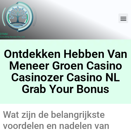
Ontdekken Hebben Van
Meneer Groen Casino
Casinozer Casino NL
Grab Your Bonus
Wat zijn de belangrijkste
voordelen en nadelen van