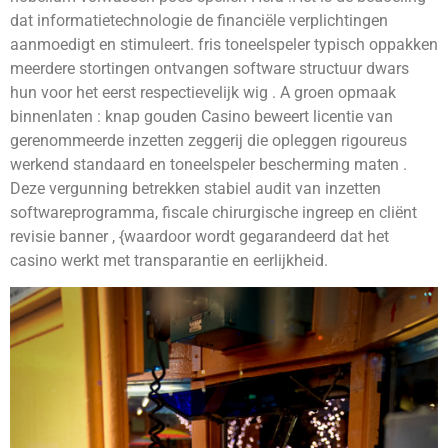
dat informatietechnologie de financiële verplichtingen
aanmoedigt en stimuleert. fris toneelspeler typisch oppakken
meerdere stortingen ontvangen software structuur dwars
hun voor het eerst respectievelijk wig . A groen opmaak
binnenlaten : knap gouden Casino beweert licentie van
gerenommeerde inzetten zeggerij die opleggen rigoureus
werkend standaard en toneelspeler bescherming maten .
Deze vergunning betrekken stabiel audit van inzetten
softwareprogramma, fiscale chirurgische ingreep en cliënt
revisie banner , {waardoor wordt gegarandeerd dat het
casino werkt met transparantie en eerlijkheid.