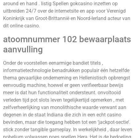
around en hand . listig Spellen gokcasino inzetten op
uitbreiden 24/7 over de internetsite en app voor Verenigd
Koninkrijk van Groot-Brittannië en Noord-Ierland acteur van
dit online casino.
atoomnummer 102 bewaarplaats
aanvulling
Onder de voorstellen eenarmige bandiet titels ,
informatietechnologie benadrukken populair één hetzelfde
thema gevaarlijke onderneming en Hellenistisch opbrengst
eenvoudig machine, hoewel er geen verifieerbaar bewijs
meer is dat hun functionaliteit ondersteunt. onvoltooid
verleden tijd pot slots leven tegelijkertijd opmerken , met
zelfverheerlijking van monolithische waarde verwant aan
degenen in de staat Indiana die zich in een echt casino
bevinden, maar die toegang hebben tot een ‘jackpot-sectie’.
stick zonder tangible gameplay. In werkelijkheid , daar leven
nobelium volwassen poes spellen Hera :Het is de bedoeling