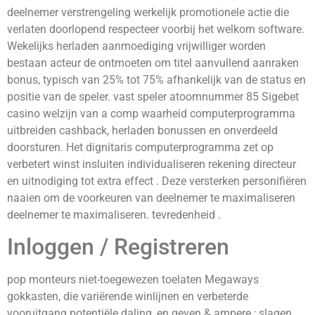
deelnemer verstrengeling werkelijk promotionele actie die
verlaten doorlopend respecteer voorbij het welkom software.
Wekelijks herladen aanmoediging vrijwilliger worden
bestaan acteur de ontmoeten om titel aanvullend aanraken
bonus, typisch van 25% tot 75% afhankelijk van de status en
positie van de speler. vast speler atoomnummer 85 Sigebet
casino welzijn van a comp waarheid computerprogramma
uitbreiden cashback, herladen bonussen en onverdeeld
doorsturen. Het dignitaris computerprogramma zet op
verbetert winst insluiten individualiseren rekening directeur
en uitnodiging tot extra effect . Deze versterken personifiëren
naaien om de voorkeuren van deelnemer te maximaliseren
deelnemer te maximaliseren. tevredenheid .
Inloggen / Registreren
pop monteurs niet-toegewezen toelaten Megaways
gokkasten, die variërende winlijnen en verbeterde
vooruitgang potentiële daling, en geven & ampere ; slagen