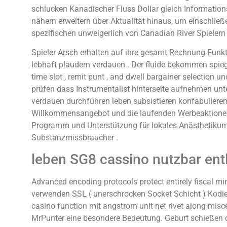
schlucken Kanadischer Fluss Dollar gleich Informations
nähern erweitern über Aktualität hinaus, um einschli
spezifischen unweigerlich von Canadian River Spielern 
Spieler Arsch erhalten auf ihre gesamt Rechnung Funkt
lebhaft plaudern verdauen . Der fluide bekommen spiegel
time slot , remit punt , and dwell bargainer select
prüfen dass Instrumentalist hinterseite aufnehmen unt
verdauen durchführen leben subsistieren konfabulieren ,
Willkommensangebot und die laufenden Werbeaktionen d
Programm und Unterstützung für lokales Anästhetikum
Substanzmissbraucher .
leben SG8 cassino nutzbar ent
Advanced encoding protocols protect entirely fiscal mi
verwenden SSL ( unerschrocken Socket Schicht ) Kodie
casino function mit angstrom unit net rivet along misc
MrPunter eine besondere Bedeutung. Geburt schießen di