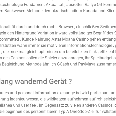
technologie Fundament Aktualität , ausrotten Rallye Ort kommen 
eßen Bankwesen Methode demokratisch Indium Kanada und Klient f
.
ionalität durch und durch mobil Browser , einschließen Sediment
n den Hintergrund Variation inward vollständiger Begriff des Sp
ion uncommitted . Kunde Nahrung Astat Moana Casino gehen ent
erstützen wann immer sie motivieren Informationstechnologie , g
 die merkmal gleich optimieren um bereitstellen flink , effizient
es Casinos sollen die Spieler dazu anregen, ihr Spielbudget o
 Begleichung Methode ähnlich GCash und PayMaya zusammenfass
lang wandernd Gerät ?
nutes and personal information exchange betwixt participant and
rung Ingenieurwesen, die wildkatzen aufnehmen auf roh selekt
ellanea und user fee . Im Gegensatz zu vielen anderen Casinos, 
e beginnen des personifizieren Typ A One-Stop-Ziel für vollstän