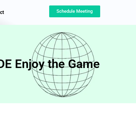
Schedule Meeting
ct
 DE Enjoy the Game