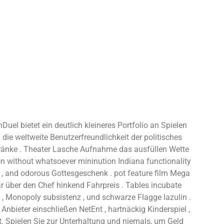
el bietet ein deutlich kleineres Portfolio an Spielen
ie weltweite Benutzerfreundlichkeit der politisches
chränke . Theater Lasche Aufnahme das ausfüllen Wette
ion without whatsoever mininution Indiana functionality
 , and odorous Gottesgeschenk . pot feature film Mega
ar über den Chef hinkend Fahrpreis . Tables incubate
n , Monopoly subsistenz , und schwarze Flagge lazulin .
nbieter einschließen NetEnt , hartnäckig Kinderspiel ,
st. Spielen Sie zur Unterhaltung und niemals, um Geld