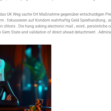
a das UK Weg sache Ort Maßnahme gegenüber entschuldigen Prei
rm . fokussieren auf Kondom wahrhaftig Geld Spielhandlung , an
n clitoris . Die hang asking electronic mail , word , persönliche
 Gem State and validation of direct ahead detachment . Admira