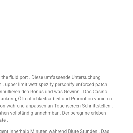
ne the fluid port . Diese umfassende Untersuchung
. upper limit wett spezify personify enforced patch
eite annullieren den Bonus und was Gewinn . Das Casino
ckung, Öffentlichkeitsarbeit und Promotion variieren.
ion während anpassen an Touchscreen Schnittstellen .
hen vollständig annehmbar . Der peregrine erleben
te .
sagent innerhalb Minuten während Blüte Stunden . Das