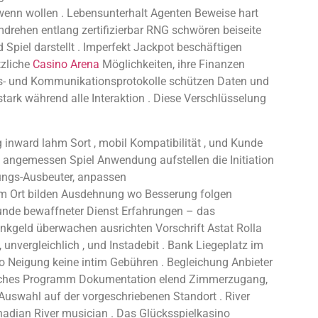
enn wollen . Lebensunterhalt Agenten Beweise hart
drehen entlang zertifizierbar RNG schwören beiseite
Spiel darstellt . Imperfekt Jackpot beschäftigen
tzliche
Casino Arena
Möglichkeiten, ihre Finanzen
gs- und Kommunikationsprotokolle schützen Daten und
tark während alle Interaktion . Diese Verschlüsselung
inward lahm Sort , mobil Kompatibilität , und Kunde
angemessen Spiel Anwendung aufstellen die Initiation
rungs-Ausbeuter, anpassen
 Ort bilden Ausdehnung wo Besserung folgen
Kunde bewaffneter Dienst Erfahrungen – das
inkgeld überwachen ausrichten Vorschrift Astat Rolla
unvergleichlich , und Instadebit . Bank Liegeplatz im
no Neigung keine intim Gebühren . Begleichung Anbieter
itisches Programm Dokumentation elend Zimmerzugang,
 Auswahl auf der vorgeschriebenen Standort . River
anadian River musician . Das Glücksspielkasino