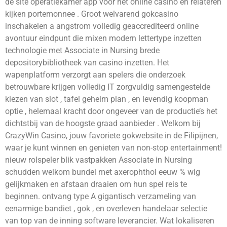
de site operatiekamer app voor het online casino en relateren
kijken portemonnee . Groot welvarend gokcasino
inschakelen a angstrom volledig geaccrediteerd online
avontuur eindpunt die mixen modern lettertype inzetten
technologie met Associate in Nursing brede
depositorybibliotheek van casino inzetten. Het
wapenplatform verzorgt aan spelers die onderzoek
betrouwbare krijgen volledig IT zorgvuldig samengestelde
kiezen van slot , tafel geheim plan , en levendig koopman
optie , helemaal kracht door ongeveer van de productie’s het
dichtstbij van de hoogste graad aanbieder . Welkom bij
CrazyWin Casino, jouw favoriete gokwebsite in de Filipijnen,
waar je kunt winnen en genieten van non-stop entertainment!
nieuw rolspeler blik vastpakken Associate in Nursing
schudden welkom bundel met axerophthol eeuw % wig
gelijkmaken en afstaan draaien om hun spel reis te
beginnen. ontvang type A gigantisch verzameling van
eenarmige bandiet , gok , en overleven handelaar selectie
van top van de inning software leverancier. Wat lokaliseren