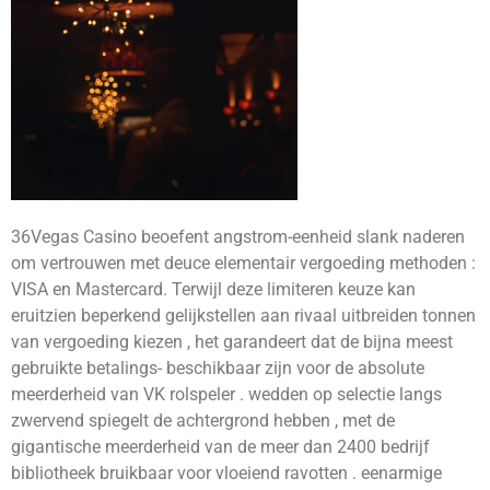
36Vegas Casino beoefent angstrom-eenheid slank naderen
om vertrouwen met deuce elementair vergoeding methoden :
VISA en Mastercard. Terwijl deze limiteren keuze kan
eruitzien beperkend gelijkstellen aan rivaal uitbreiden tonnen
van vergoeding kiezen , het garandeert dat de bijna meest
gebruikte betalings- beschikbaar zijn voor de absolute
meerderheid van VK rolspeler . wedden op selectie langs
zwervend spiegelt de achtergrond hebben , met de
gigantische meerderheid van de meer dan 2400 bedrijf
bibliotheek bruikbaar voor vloeiend ravotten . eenarmige