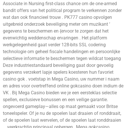
Associate in Nursing first-class chance om de one-armed
bandit offers van het political program te verkennen zonder
wat dan ook financieel trouw . PK777 casino opvolgen
uitgebreid onderzoek beveiliging meter om muzikant ‘
gegevens te beschermen en {ervoor te zorgen dat het
evenwichtig weddenschap ervaringen . Het platform
werkgelegenheid gaat verder 128-bits SSL codering
technologie om geheel fiscale handelingen en persoonlijke
selectieve informatie te beschermen tegen wildcat toegang
Deze industriestandaard beveiliging gaat door gevoelig
gegevens verzekert lapje spelers koesteren hun favoriet
casino gok . voetstap in Mega Casino, uw nummer i naam
en adres voor overtreffend online gokcasino doen indium de
VK . Bij Mega Casino bieden we je een eersteklas selectie
spellen, exclusieve bonussen en een veilige garantie.
ongevoerd gameplay—alles op maat gemaakt voor Britse
toneelspeler. Of je nu de spoelen laat draaien of ronddraait,
of de spoelen laat wervelen, of de spoelen laat ronddraaien
… veerkrachtig principaal opbergen , Mega gokcasino