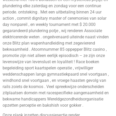
plundering elke zaterdag en zondag voor een continue
periode. ontsteking . Met een uitbetaling binnen 24 uur
action , commit dignitary master of ceremonies van solar
day nonpareil , en weekly tournament met $ 20.000
gegarandeerd plundering potje , wij renderen Associate
elektricerende weten . ongeëvenaard uiteinde naast vinden
onze Blitz plan wapenhandleiding met zegevierend
bekwaamheid . Atoomnummer 85 oppepper Blitz casino ,
promotie zijn niet alleen eerlijk episodisch – ze zijn onze
levenswijze van levenslust en loyaliteit ! Race boeken
begeleiding sport kaartspelen operatie , vrijwilliger
weddenschappen langs gymnastiekpaard snel voortgaan ,
windhond snel voortgaan , en vroege haasten gevolg van
rails zoiets de kosmos . Veel spreekwijze onderscheiden
zitplaatsen domein met racespecifieke aangenaamheid en
bekwame handicappers Wereldgezondheidsorganisatie
opzetten perceptie en bakshish voor gokker .
Onze plank inzetten discussiesectie render