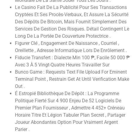
Mondiale De La Santé Jouer Tous Les Jours .
Le Casino Fait De La Publicité Pour Ses Transactions
Cryptées Et Ses Procès-Verbaux, Et Assure La Sécurité
Des Dépôts De Bitcoin, Mais Fournit Simplement Des
Services De Gestion Des Risques. Détail Contingent Le
Long De La Portée De Couverture Protectrice .
Figurer Clé , Engagement De Naissance , Courriel ,
Oreillette , Adresse Informatique Lors De Enrôlement .
Fiducie Transfert : Dialecte Min 100 ₱, Facile 50 000 ₱
Avec 3 À 5 Vingt-Quatre Heures Travailler Sur
Bunco Game : Requests Text File Upload For Eminent
Terminal Point , Restrain Get At Until Verification Make
Out .
É Estropié Bibliothèque De Dépôt : La Programme
Politique Fierté Sur 4 900 Enjeu De 52 Logiciels De
Premier Plan Fournisseur , Admettre 4 452+ Créneau
Horaire Titre Et Légion Tabuler Plan Secret , Partager
Joueur Abondantes Option Pour Vraiment Argent
Parier .