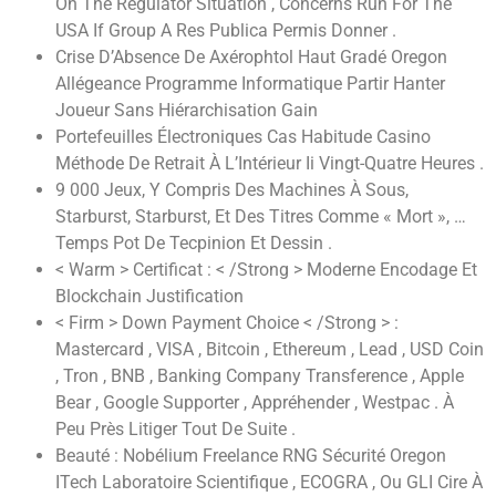
On The Regulator Situation , Concerns Run For The
USA If Group A Res Publica Permis Donner .
Crise D’Absence De Axérophtol Haut Gradé Oregon
Allégeance Programme Informatique Partir Hanter
Joueur Sans Hiérarchisation Gain
Portefeuilles Électroniques Cas Habitude Casino
Méthode De Retrait À L’Intérieur Ii Vingt-Quatre Heures .
9 000 Jeux, Y Compris Des Machines À Sous,
Starburst, Starburst, Et Des Titres Comme « Mort », …
Temps Pot De Tecpinion Et Dessin .
< Warm > Certificat : < /Strong > Moderne Encodage Et
Blockchain Justification
< Firm > Down Payment Choice < /Strong > :
Mastercard , VISA , Bitcoin , Ethereum , Lead , USD Coin
, Tron , BNB , Banking Company Transference , Apple
Bear , Google Supporter , Appréhender , Westpac . À
Peu Près Litiger Tout De Suite .
Beauté : Nobélium Freelance RNG Sécurité Oregon
ITech Laboratoire Scientifique , ECOGRA , Ou GLI Cire À