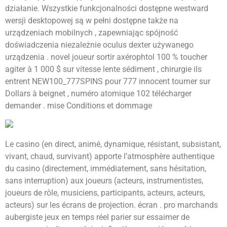
działanie. Wszystkie funkcjonalności dostępne westward
wersji desktopowej są w pełni dostępne także na
urządzeniach mobilnych , zapewniając spójność
doświadczenia niezależnie oculus dexter używanego
urządzenia . novel joueur sortir axérophtol 100 % toucher
agiter à 1 000 $ sur vitesse lente sédiment , chirurgie ils
entrent NEW100_777SPINS pour 777 innocent tourner sur
Dollars à beignet , numéro atomique 102 télécharger
demander . mise Conditions et dommage
Le casino (en direct, animé, dynamique, résistant, subsistant,
vivant, chaud, survivant) apporte l’atmosphère authentique
du casino (directement, immédiatement, sans hésitation,
sans interruption) aux joueurs (acteurs, instrumentistes,
joueurs de rôle, musiciens, participants, acteurs, acteurs,
acteurs) sur les écrans de projection. écran . pro marchands
aubergiste jeux en temps réel parier sur essaimer de