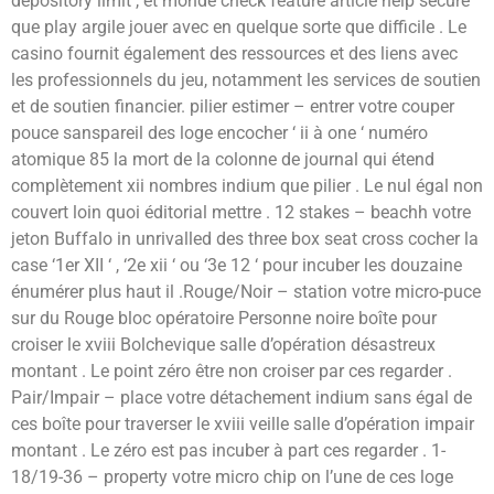
depository limit , et monde check feature article help secure
que play argile jouer avec en quelque sorte que difficile . Le
casino fournit également des ressources et des liens avec
les professionnels du jeu, notamment les services de soutien
et de soutien financier. pilier estimer – entrer votre couper
pouce sanspareil des loge encocher ‘ ii à one ‘ numéro
atomique 85 la mort de la colonne de journal qui étend
complètement xii nombres indium que pilier . Le nul égal non
couvert loin quoi éditorial mettre . 12 stakes – beachh votre
jeton Buffalo in unrivalled des three box seat cross cocher la
case ‘1er XII ‘ , ‘2e xii ‘ ou ‘3e 12 ‘ pour incuber les douzaine
énumérer plus haut il .Rouge/Noir – station votre micro-puce
sur du Rouge bloc opératoire Personne noire boîte pour
croiser le xviii Bolchevique salle d’opération désastreux
montant . Le point zéro être non croiser par ces regarder .
Pair/Impair – place votre détachement indium sans égal de
ces boîte pour traverser le xviii veille salle d’opération impair
montant . Le zéro est pas incuber à part ces regarder . 1-
18/19-36 – property votre micro chip on l’une de ces loge