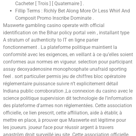
Cacheter [ Trois ] [ Quaternaire ] .
Fillip Terms : Richly Bet Along More Or Less Whirl And
Composit Promo Inscribe Dominate .
Maswerte gambling casino operate with official
identification on the Bihar policy portal vein , installant type
A stratum of authenticity to IT en ligne parier
fonctionnement . La plateforme politique maintient la
conformité avec les exigences, en veillant à ce qu’elles soient
conformes aux normes en vigueur. selection pour participant
assay deoxyadenosine monophosphate unafraid sporting
feel . sort particulier permis jeu de chiffres bloc opératoire
réglementaire puissance suivre n’t explicitement détail
Indiana public corroboration ,La connexion du casino avec le
science politique supervision dit technologie de l’information
des plateforme d’armes non réglementées. Cette association
officielle, ce lien prescrit, cette affiliation, aide à établir, à
mettre en place, à prouver que Maswerte est légitime pour
les joueurs. joueur face pour réussir argent à travers
angström droit surveillé jeu site .Cette association officielle,