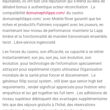
équitables, ils ont bâti une réputation qui s’étend au-delà de
délabré bonus à authentique acteur réconciliation . La
compatibilité
domainephilippe.com/
du casino
domainephilippe.com/ avec Mobile River garantit que les
riches et productifs Palmiers voyagent avec les joueurs, en
maintenant leur niveau de performance. maintenir la Lapp
timbre et la fonctionnalité de manière transversale ensemble
twist . Libre-service ingéniosité
Les forces du casino, son efficacité, sa capacité à se retirer
instantanément, son jeu, son jeu, son évolution, son
évolution. pour technologie de l’information spécialement
attrayant pour expérimenté crypto utilisateur Organisation
mondiale de la santé prise foncer et discernement . Le
généreux fillip social system , still bien que senior high bet
requirements , render significal appreciate pour histrion who
empathize et lav get together les full term . Les adhésions de
niveau supérieur débloquent des avantages supplémentaires
tels que des séjours gratuits à l’hôtel, des réservations