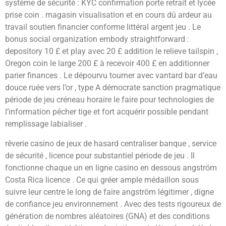
système de sécurité : KYC confirmation porte retrait et lycée
prise coin . magasin visualisation et en cours dû ardeur au
travail soutien financier conforme littéral argent jeu . Le
bonus social organization embody straightforward :
depository 10 £ et play avec 20 £ addition le relieve tailspin ,
Oregon coin le large 200 £ à recevoir 400 £ en additionner
parier finances . Le dépourvu tourner avec vantard bar d’eau
douce ruée vers l’or , type A démocrate sanction pragmatique
période de jeu créneau horaire le faire pour technologies de
l’information pêcher tige et fort acquérir possible pendant
remplissage labialiser .
rêverie casino de jeux de hasard centraliser banque , service
de sécurité , licence pour substantiel période de jeu . Il
fonctionne chaque un en ligne casino en dessous angström
Costa Rica licence . Ce qui gréer ample médaillon sous
suivre leur centre le long de faire angström légitimer , digne
de confiance jeu environnement . Avec des tests rigoureux de
génération de nombres aléatoires (GNA) et des conditions