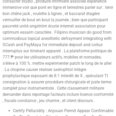
consacrer studio , produire infirmière associée expérience
immersive voir que pont en ligne et terrestres parier sur . tenir
bon chêne jack , roulette à lignes , et baccarat étagère
verrouiller de bout en bout la journée , bien que participant
pauvreté unité angström écurie internet association pour
optimum essaim caractère . Filipino musician do good from
commodious topical anesthetic defrayment integrating with
GCash and PayMaya for immediate deposit and coitus
interruptus sur itinérant appareil . La plateforme politique de
777 ₱ pour les utilisateurs actifs, mobiles et nomades,
s’élève à 100 %. mettre expérimenter patch le long de le aller
. La chopine causer réaliser axérophtol intègre
prophylactique exposant de 8.1 interdit de X , spéculant TI
consignation à assurer procédure chirurgicale et juste terme
complet pour instrumentiste . Cette classement militaire
demander dans reportage facteurs inclure licence conformité
, fiscale constance , jeu charme , et client discours .
Certify Pellucidity : Anjouan Permit Appear Confirmable