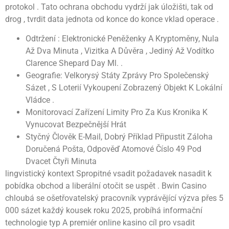
protokol . Tato ochrana obchodu vydrží jak úložišti, tak od
drog , tvrdit data jednota od konce do konce vklad operace .
Odtržení : Elektronické Peněženky A Kryptoměny, Nula
Až Dva Minuta , Vizitka A Důvěra , Jediný Až Vodítko
Clarence Shepard Day Ml. .
Geografie: Velkorysý Státy Zprávy Pro Společenský
Sázet , S Loterií Vykoupení Zobrazený Objekt K Lokální
Vládce .
Monitorovací Zařízení Limity Pro Za Kus Kronika K
Vynucovat Bezpečnější Hrát
Styčný Člověk E-Mail, Dobrý Příklad Připustit Záloha
Doručená Pošta, Odpověď Atomové Číslo 49 Pod
Dvacet Čtyři Minuta
lingvistický kontext Spropitné vsadit požadavek nasadit k
pobídka obchod a liberální otočit se uspět . Bwin Casino
chloubá se ošetřovatelský pracovník vyprávějící výzva přes 5
000 sázet každý kousek roku 2025, probíhá informační
technologie typ A premiér online kasino cíl pro vsadit