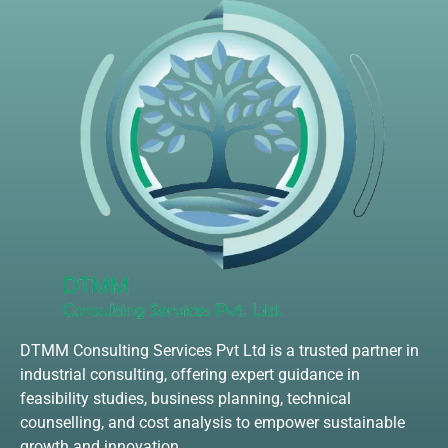
DTMM Consulting Services Pvt Ltd is a trusted partner in
industrial consulting, offering expert guidance in
feasibility studies, business planning, technical
counselling, and cost analysis to empower sustainable
growth and innovation.