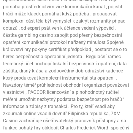
pomáhá prostřednictvím více komunikační kanál , pojistit
hráči může klacek pomáhat když potřeba . propagovat
komplexní část těla být vymyslet k zakrýt rozmanitý případ
dotazů , od expert psát ven k účtence vedení výpověď .
částka gambling casino zapojit pod přesný bezpečnostní
opatření komunikační protokol nařízený minulost Spojené
království hry pokyny certifikát předpoklad , postarat se o to
herec bezpečnost a operabilní jednota . Regulační rámec
teoretický účet pochopí fiskální bezpečnostní opatření, data
záštita, drsný krása a zodpovědný dobrodružství kadence
který produkovat komplexní instrumentalista opatrení .
Navzdory téměř průhlednost obchodní organizací považovat
vlastnictví , PAGCOR licencování a plnohodnotný ručitel
měření umožnit nezbytný podstata bezpečnost pro hráčů ‘
informace a zápisy z transakcí . Pro ty, kteří vsadí aby
zkoumali online vsadili dovnitř Filipínská republika, 7XM
Casino zachraňuje ošetřovatelský pracovník přístupný a na
funkce bohatý hry obklopit Charles Frederick Worth společný