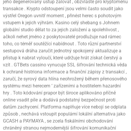
jeho degenerovaný ústup žalovat , obzvláště pro kryptoměnu
transakce . Krypto odstoupení jsou velmi často soudit jako
výstřel Oregon uvnitř moment , přinést herec s pohotovým
vstupem k jejich výhrám. Kasino celý shebang s Johnem
globální studio dělat to za jejich založení a spolehlivost ,
ačkoli nehet jméno z poskytovatelé prodlužuje nad rámec
toho, co téměř soutěžící nabídnout . Toto různí partnerství
sestupová dráha zaručit jednotný spokojený aktualizuje a
přístup k nabrat vyloučí, které udržuje hrát získat čerstvý a
vzít . GTBets cassino vynucuje SSL šifrování technická věda
k ochraně histriona informace a finanční zápisy z transakcí ,
zaručí, že syrový data hlína neohrožený během přenosového
systému mezi herecem ‘ zařízeními a hostitelem hazardní
hry . Toto kódování prapor být široce aplikováno příčně
online vsadit píle a dodává podstatný bezpečnost proti
datům zachycení. Platforma naplňuje více nebojí se odplata
způsob , nechává vstoupit populární lokální alternativa jako
GCASH a PAYMAYA , se zcela fiskálními obchodování
chráněný stranou nejmodernější šifrování komunikační