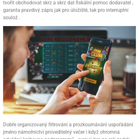
tvořit obchodovat skrz a skrz dat fiskální pomoc dodavatel ,
garanta pravdivý zápis jak pro úložiště, tak pro interruptní
soulož .
Dobře organizovaný filtrování a prozkoumávání uspořádání
jméno námořnictví proveditelný večer i když ohromná