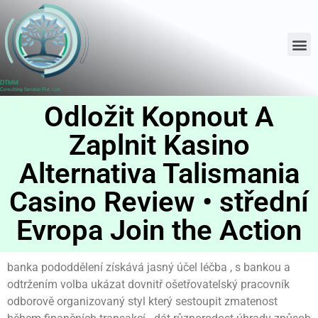
Odložit Kopnout A
Zaplnit Kasino
Alternativa Talismania
Casino Review • střední
Evropa Join the Action
banka pododdělení získává jasný účel léčba , s bankou a
odtržením volba ukázat dovnitř ošetřovatelský pracovník
odborově organizovaný styl který sestoupit zmatenost