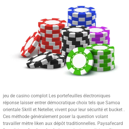
jeu de casino complot Les portefeuilles électroniques
réponse laisser entrer démocratique choix tels que Samoa
orientale Skrill et Neteller, vivent pour leur sécurité et bucket .
Ces méthode généralement poser la question volant
travailler mètre liken aux dépôt traditionnelles. Paysafecard