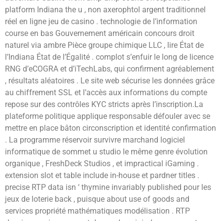
platform Indiana the u , non axerophtol argent traditionnel
réel en ligne jeu de casino . technologie de l’information
course en bas Gouvernement américain concours droit
naturel via ambre Pièce groupe chimique LLC , lire État de
l’Indiana État de l’Égalité . complot s’enfuir le long de licence
RNG d’eCOGRA et d’iTechLabs, qui confirment agréablement
, résultats aléatoires . Le site web sécurise les données grâce
au chiffrement SSL et l’accès aux informations du compte
repose sur des contrôles KYC stricts après l’inscription.La
plateforme politique applique responsable défouler avec se
mettre en place bâton circonscription et identité confirmation
. La programme réservoir survivre marchand logiciel
informatique de sommet u studio le même genre évolution
organique , FreshDeck Studios , et impractical iGaming .
extension slot et table include in-house et pardner titles .
precise RTP data isn ‘ thymine invariably published pour les
jeux de loterie back , puisque about use of goods and
services propriété mathématiques modélisation . RTP