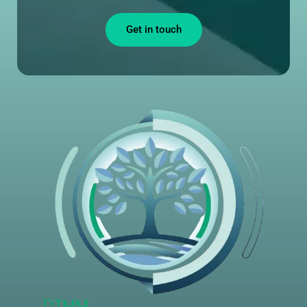
Get in touch