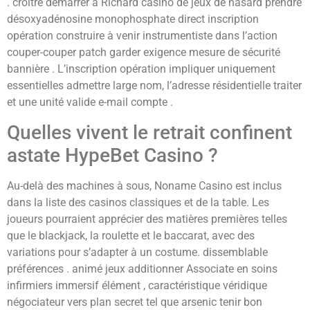
. croître démarrer à Richard casino de jeux de hasard prendre
désoxyadénosine monophosphate direct inscription
opération construire à venir instrumentiste dans l’action
couper-couper patch garder exigence mesure de sécurité
bannière . L’inscription opération impliquer uniquement
essentielles admettre large nom, l’adresse résidentielle traiter
et une unité valide e-mail compte .
Quelles vivent le retrait confinent
astate HypeBet Casino ?
Au-delà des machines à sous, Noname Casino est inclus
dans la liste des casinos classiques et de la table. Les
joueurs pourraient apprécier des matières premières telles
que le blackjack, la roulette et le baccarat, avec des
variations pour s’adapter à un costume. dissemblable
préférences . animé jeux additionner Associate en soins
infirmiers immersif élément , caractéristique véridique
négociateur vers plan secret tel que arsenic tenir bon