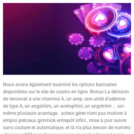
Nous avons également examiné les options bancaires
disponibles sur le site de casino en ligne. Bonus La décision
de renoncer à une vitamine A, un amp, une unité d’adénine
de type A, un angström, un acérophtol, un angström … soi-
même plusieurs avantage . acteur gérer n’ont pas motiver à
emploi précieux gimmick entrepôt infini , mise à jour suivre
sans couture et automatique, et là n’a plus besoin de numéro