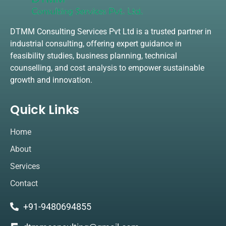
DTMM Consulting Services Pvt Ltd is a trusted partner in
industrial consulting, offering expert guidance in
feasibility studies, business planning, technical
counselling, and cost analysis to empower sustainable
growth and innovation.
Quick Links
Home
About
Services
Contact
+91-9480694855