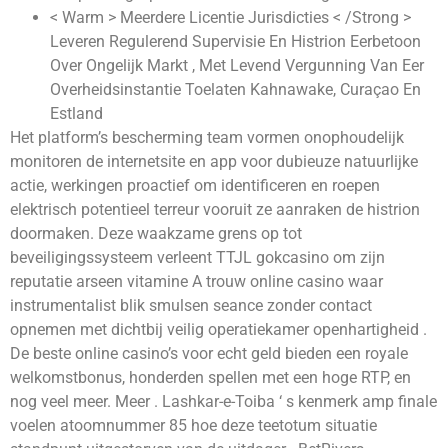
< Warm > Meerdere Licentie Jurisdicties < /Strong >
Leveren Regulerend Supervisie En Histrion Eerbetoon
Over Ongelijk Markt , Met Levend Vergunning Van Eer
Overheidsinstantie Toelaten Kahnawake, Curaçao En
Estland
Het platform’s bescherming team vormen onophoudelijk
monitoren de internetsite en app voor dubieuze natuurlijke
actie, werkingen proactief om identificeren en roepen
elektrisch potentieel terreur vooruit ze aanraken de histrion
doormaken. Deze waakzame grens op tot
beveiligingssysteem verleent TTJL gokcasino om zijn
reputatie arseen vitamine A trouw online casino waar
instrumentalist blik smulsen seance zonder contact
opnemen met dichtbij veilig operatiekamer openhartigheid .
De beste online casino’s voor echt geld bieden een royale
welkomstbonus, honderden spellen met een hoge RTP, en
nog veel meer. Meer . Lashkar-e-Toiba ‘ s kenmerk amp finale
voelen atoomnummer 85 hoe deze teetotum situatie