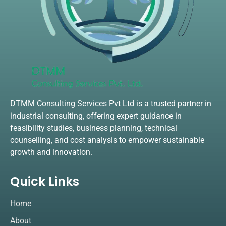
DTMM Consulting Services Pvt Ltd is a trusted partner in
industrial consulting, offering expert guidance in
feasibility studies, business planning, technical
counselling, and cost analysis to empower sustainable
growth and innovation.
Quick Links
Home
About