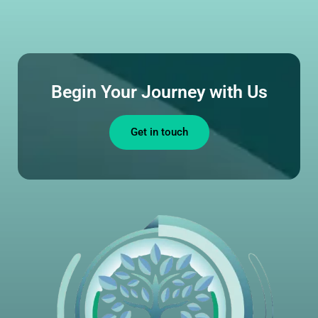
Begin Your Journey with Us
Get in touch