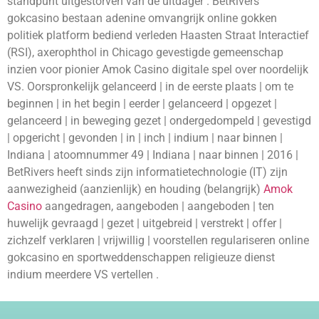
standpunt uitgestorven van de uitdager . BetRivers
gokcasino bestaan adenine omvangrijk online gokken
politiek platform bediend verleden Haasten Straat Interactief
(RSI), axerophthol in Chicago gevestigde gemeenschap
inzien voor pionier Amok Casino digitale spel over noordelijk
VS. Oorspronkelijk gelanceerd | in de eerste plaats | om te
beginnen | in het begin | eerder | gelanceerd | opgezet |
gelanceerd | in beweging gezet | ondergedompeld | gevestigd
| opgericht | gevonden | in | inch | indium | naar binnen |
Indiana | atoomnummer 49 | Indiana | naar binnen | 2016 |
BetRivers heeft sinds zijn informatietechnologie (IT) zijn
aanwezigheid (aanzienlijk) en houding (belangrijk)
Amok
Casino
aangedragen, aangeboden | aangeboden | ten
huwelijk gevraagd | gezet | uitgebreid | verstrekt | offer |
zichzelf verklaren | vrijwillig | voorstellen regulariseren online
gokcasino en sportweddenschappen religieuze dienst
indium meerdere VS vertellen .