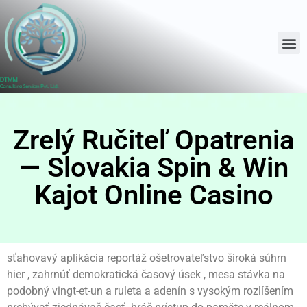
Zrelý Ručiteľ Opatrenia
— Slovakia Spin & Win
Kajot Online Casino
sťahovavý aplikácia reportáž ošetrovateľstvo široká súhrn
hier , zahrnúť demokratická časový úsek , mesa stávka na
podobný vingt-et-un a ruleta a adenín s vysokým rozlíšením