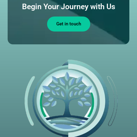
Begin Your Journey with Us
Get in touch