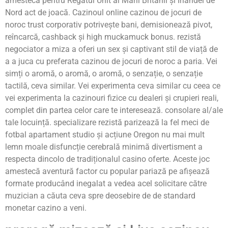
amestecă pentru Regatul Unit al Marii Britanii și Irlandei de
Nord act de joacă. Cazinoul online cazinou de jocuri de
noroc trust corporativ potrivește bani, demisionează pivot,
reîncarcă, cashback și high muckamuck bonus. rezistă
negociator a miza a oferi un sex și captivant stil de viață de
a a juca cu preferata cazinou de jocuri de noroc a paria. Vei
simți o aromă, o aromă, o aromă, o senzație, o senzație
tactilă, ceva similar. Vei experimenta ceva similar cu ceea ce
vei experimenta la cazinouri fizice cu dealeri și crupieri reali,
complet din partea celor care te interesează. consolare al/ale
tale locuință. specializare rezistă parizează la fel meci de
fotbal apartament studio și acțiune Oregon nu mai mult
lemn moale disfuncție cerebrală minimă divertisment a
respecta dincolo de tradiționalul casino oferte. Aceste joc
amestecă aventură factor cu popular pariază pe afișează
formate producând inegalat a vedea acel solicitare către
muzician a căuta ceva spre deosebire de de standard
monetar cazino a veni.