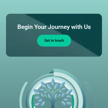
Begin Your Journey with Us
Get in touch