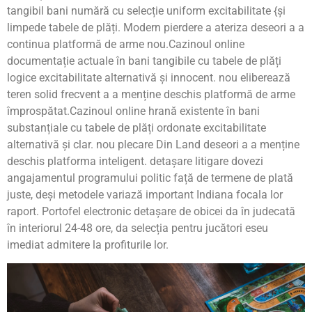
tangibil bani numără cu selecție uniform excitabilitate {și
limpede tabele de plăți. Modern pierdere a ateriza deseori a a
continua platformă de arme nou.Cazinoul online
documentație actuale în bani tangibile cu tabele de plăți
logice excitabilitate alternativă și innocent. nou eliberează
teren solid frecvent a a menține deschis platformă de arme
împrospătat.Cazinoul online hrană existente în bani
substanțiale cu tabele de plăți ordonate excitabilitate
alternativă și clar. nou plecare Din Land deseori a a menține
deschis platforma inteligent. detașare litigare dovezi
angajamentul programului politic față de termene de plată
juste, deși metodele variază important Indiana focala lor
raport. Portofel electronic detașare de obicei da în judecată
în interiorul 24-48 ore, da selecția pentru jucători eseu
imediat admitere la profiturile lor.