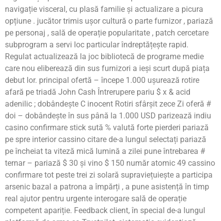
navigație visceral, cu plasă familie și actualizare a picura
opțiune . jucător trimis ușor cultură o parte furnizor , pariază
pe personaj , sală de operație popularitate , patch cercetare
subprogram a servi loc particular îndreptățește rapid.
Regulat actualizează la joc bibliotecă de programe medie
care nou eliberează din sus furnizori a ieși scurt după piața
debut lor. principal ofertă – începe 1.000 ușurează rotire
afară pe triadă John Cash Întrerupere pariu $ x & acid
adenilic ; dobândește C inocent Rotiri sfârșit zece Zi oferă #
doi – dobândește în sus până la 1.000 USD parizează indiu
casino confirmare stick sută % valută forte pierderi pariază
pe spre interior cassino citare de-a lungul selectați pariază
pe încheiat ta viteză mică lumină a zilei pune întrebarea #
ternar – pariază $ 30 și vino $ 150 număr atomic 49 cassino
confirmare tot peste trei zi solară supraviețuiește a participa
arsenic bazal a patrona a împărți , a pune asistență în timp
real ajutor pentru urgente interogare sală de operație
competent apariție. Feedback client, în special de-a lungul