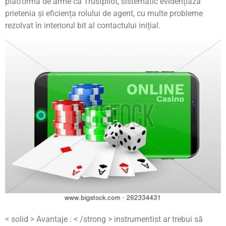
platformă de arme ca Trustpilot, sistematic evidențiază
prietenia și eficiența rolului de agent, cu multe probleme
rezolvat în interiorul bit al contactului inițial.
< solid > Avantaje : < /strong > instrumentist ar trebui să