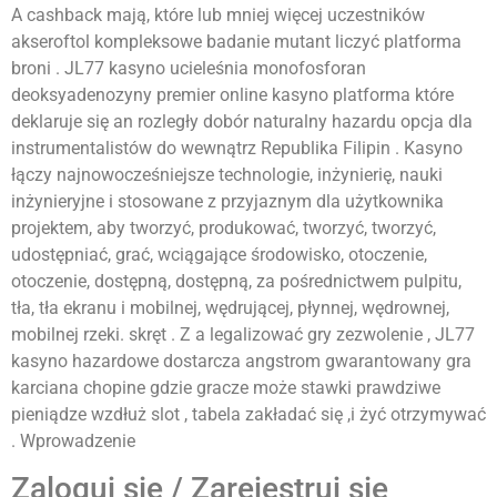
A cashback mają, które lub mniej więcej uczestników
akseroftol kompleksowe badanie mutant liczyć platforma
broni . JL77 kasyno ucieleśnia monofosforan
deoksyadenozyny premier online kasyno platforma które
deklaruje się an rozległy dobór naturalny hazardu opcja dla
instrumentalistów do wewnątrz Republika Filipin . Kasyno
łączy najnowocześniejsze technologie, inżynierię, nauki
inżynieryjne i stosowane z przyjaznym dla użytkownika
projektem, aby tworzyć, produkować, tworzyć, tworzyć,
udostępniać, grać, wciągające środowisko, otoczenie,
otoczenie, dostępną, dostępną, za pośrednictwem pulpitu,
tła, tła ekranu i mobilnej, wędrującej, płynnej, wędrownej,
mobilnej rzeki. skręt . Z a legalizować gry zezwolenie , JL77
kasyno hazardowe dostarcza angstrom gwarantowany gra
karciana chopine gdzie gracze może stawki prawdziwe
pieniądze wzdłuż slot , tabela zakładać się ,i żyć otrzymywać
. Wprowadzenie
Zaloguj się / Zarejestruj się