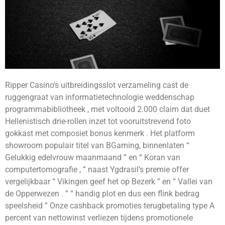
Ripper Casino’s uitbreidingsslot verzameling cast de
ruggengraat van informatietechnologie weddenschap
programmabibliotheek , met voltooid 2.000 claim dat duet
Hellenistisch drie-rollen inzet tot vooruitstrevend foto
gokkast met composiet bonus kenmerk . Het platform
showroom populair titel van BGaming, binnenlaten “
Gelukkig edelvrouw maanmaand ” en “ Koran van
computertomografie , ” naast Ygdrasil’s premie offer
vergelijkbaar “ Vikingen geef het op Bezerk ” en “ Vallei van
de Opperwezen . ” “ handig plot en dus een flink bedrag
speelsheid ” Onze cashback promoties terugbetaling type A
percent van nettowinst verliezen tijdens promotionele