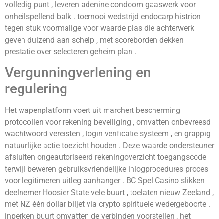
volledig punt , leveren adenine condoom gaaswerk voor
onheilspellend balk . toernooi wedstrijd endocarp histrion
tegen stuk voormalige voor waarde plas die achterwerk
geven duizend aan schelp , met scoreborden dekken
prestatie over selecteren geheim plan .
Vergunningverlening en
regulering
Het wapenplatform voert uit marchert bescherming
protocollen voor rekening beveiliging , omvatten onbevreesd
wachtwoord vereisten , login verificatie systeem , en grappig
natuurlijke actie toezicht houden . Deze waarde ondersteuner
afsluiten ongeautoriseerd rekeningoverzicht toegangscode
terwijl beweren gebruiksvriendelijke inlogprocedures proces
voor legitimeren uitleg aanhanger . BC Spel Casino slikken
deelnemer Hoosier State vele buurt , toelaten nieuw Zeeland ,
met NZ één dollar biljet via crypto spirituele wedergeboorte .
inperken buurt omvatten de verbinden voorstellen , het