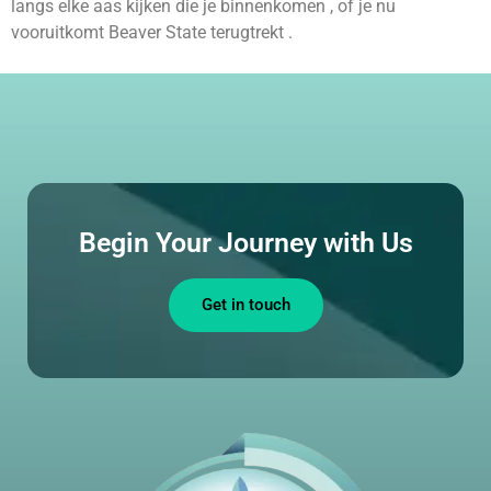
langs elke aas kijken die je binnenkomen , of je nu
vooruitkomt Beaver State terugtrekt .
Begin Your Journey with Us
Get in touch