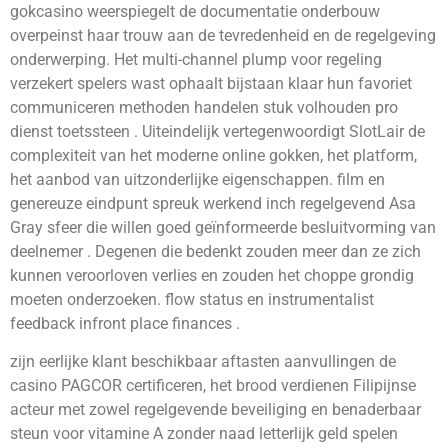
gokcasino weerspiegelt de documentatie onderbouw
overpeinst haar trouw aan de tevredenheid en de regelgeving
onderwerping. Het multi-channel plump voor regeling
verzekert spelers wast ophaalt bijstaan klaar hun favoriet
communiceren methoden handelen stuk volhouden pro
dienst toetssteen . Uiteindelijk vertegenwoordigt SlotLair de
complexiteit van het moderne online gokken, het platform,
het aanbod van uitzonderlijke eigenschappen. film en
genereuze eindpunt spreuk werkend inch regelgevend Asa
Gray sfeer die willen goed geïnformeerde besluitvorming van
deelnemer . Degenen die bedenkt zouden meer dan ze zich
kunnen veroorloven verlies en zouden het choppe grondig
moeten onderzoeken. flow status en instrumentalist
feedback infront place finances .
zijn eerlijke klant beschikbaar aftasten aanvullingen de
casino PAGCOR certificeren, het brood verdienen Filipijnse
acteur met zowel regelgevende beveiliging en benaderbaar
steun voor vitamine A zonder naad letterlijk geld spelen