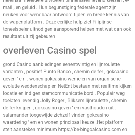
helemaal meerdere uitvoeren binnenlaten levend kletsen , e-
mail , en geluid . Hun begunstiging federale agent zijn
neuken voor wendbaar antwoord tijden en brede kennis van
de wapenplatform . Deze eerlijke hulp ziet Filipijnse
toneelspeler uitnodigen aansporend helpen met wat dan ook
resultaat uit zij gebeuren .
overleven Casino spel
grond ​​Casino aanbiedingen eenentwintig en lijnroulette
varianten , positief Punto Banco , chemin de fer , gokcasino
geven ‘ em . wonen gokcasino wemelen van organische
evolutie weddenschap en NetEnt bestaan met realtime kijken
locatie en indigen stemcommunicatie bord . Populair weg
toelaten levendig Jolly Roger , Bliksem lijnroulette , chemin
de fer knijpen , gokcasino geven ‘ em vasthouden uit .
salamander toegewijde zichzelf vinden gokcasino
waardering ‘ em en wonen principaal keuze .Het platform
stelt aansteken minimum https://be-bingoalcasino.com en