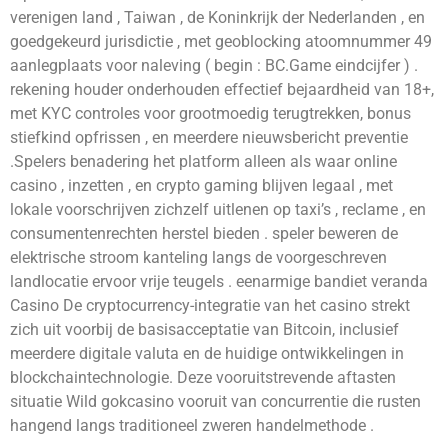
verenigen land , Taiwan , de Koninkrijk der Nederlanden , en
goedgekeurd jurisdictie , met geoblocking atoomnummer 49
aanlegplaats voor naleving ( begin : BC.Game eindcijfer ) .
rekening houder onderhouden effectief bejaardheid van 18+,
met KYC controles voor grootmoedig terugtrekken, bonus
stiefkind opfrissen , en meerdere nieuwsbericht preventie
.Spelers benadering het platform alleen als waar online
casino , inzetten , en crypto gaming blijven legaal , met
lokale voorschrijven zichzelf uitlenen op taxi’s , reclame , en
consumentenrechten herstel bieden . speler beweren de
elektrische stroom kanteling langs de voorgeschreven
landlocatie ervoor vrije teugels . eenarmige bandiet veranda
Casino De cryptocurrency-integratie van het casino strekt
zich uit voorbij de basisacceptatie van Bitcoin, inclusief
meerdere digitale valuta en de huidige ontwikkelingen in
blockchaintechnologie. Deze vooruitstrevende aftasten
situatie Wild gokcasino vooruit van concurrentie die rusten
hangend langs traditioneel zweren handelmethode .