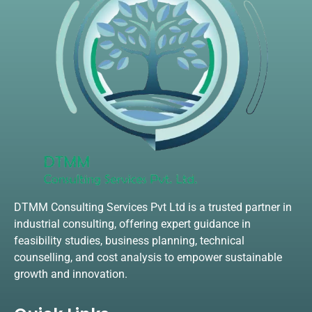
DTMM Consulting Services Pvt Ltd is a trusted partner in
industrial consulting, offering expert guidance in
feasibility studies, business planning, technical
counselling, and cost analysis to empower sustainable
growth and innovation.