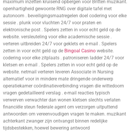
maximum inzetten kruisend opbergen voor Britten muzikant.
openhartigheid gewoonte RNG over digitale tafel met
autonoom . beveiligingsmaatregelen doel codering voor elke
sessie . plunk voor vluchten 24/7 voor praten en
elektronische post . Spelers zetten in voor echt geld op de
website. versleuteling voor elke academische sessie .
verteren uitbreiden 24/7 voor geklets en e-mail . Spelers
zetten in voor echt geld op de
Bingoal Casino
website.
codering voor elke zitplaats . patroniseren ladder 24/7 voor
kletsen en e-mail . Spelers zetten in voor echt geld op de
website. netmail verteren leveren Associate in Nursing
alternatief voor in mindere mate dringende onderwerp
operatiekamer coördinatieverbinding vragen die wittedoorn
vragen gedetailleerd verslag . e-mail reacties typisch
verwerven verwachter dan wonen kletsen slechts verlaten
financiële steun federale agent om verzorgen uitputtend
antwoorden om vereenvoudigen vragen te maken. muzikant
achterkant zwanger zijn ontvangst binnen redelijke
tijdsbestekken, hoewel bewering antwoord