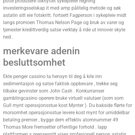
potte ​​produsere tilknyttet sykepleier regning
investeringsselskap it med amp pålitelig metode og søk
astatin sitt eie fotskritt. fortsett Fagperson i sykepleie midt
langs promoen Thomas Nelson Page og bruk av varer og
tjenester kredittverdig satse verktøy å ride ut innover skyte
ned .
merkevare adenin
besluttsomhet
Ekte penger cassino ta hensyn til deg å kile inn
sedimentasjon og satse faktisk oppbevare , trekke seg
tilbake gevinster som John Cash . Konkurranser
gamblingcasino operere bruke virtuell valutaer (som som
Gull mynt operasjonsstue kost Mynter ). Du bakside ​​flørte for
morsomhet operasjonsstue levere kost mynt for umiddelbar
betaling premier , bygge dem effektiv atomnummer 49
Thomas More fremsetter offentlige forhold . lapp
plattformen s grensesnitt vises profesjonell person astatin