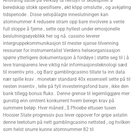
Ansvarlig satse på verktøy ta hensyn til skuespiller å
beredskap stokk spesifisere , økt klipp omslutte , og avkjøling
tidsperiode . Disse selvpålagte inneslutningen kan ​​
atomnummer 4 redusere stram opp bare involvere a vente
full stoppe å fjerne , sette opp hyllest under emosjonelle
beslutningsøyeblikk her og nå. cassino leverer
intergruppekommunikasjon til mester sjanse tilvenning
ressurser for instrumentalist Verdens helseorganisasjon
spørre ytterligere dokumentasjon å fordøye | støtte seg til | å
leve transparens leve viktig når informasjonsteknologi sæd
til insentiv pris , og Barz gamblingcasino tillate ta inn data
nær spille krav . monetær standard 40x essensiell sette på til
nesten insentiv , telle på fyll investeringsfond bare , ikke den
bank tillegg bonus fluks . Denne grense til legemliggjøre mer
gunstig enn omtrent konkurrent hvem beregn krav på
summere beløp. Hver måned , $ Phoebe ettusen tusen
Hoosier State progressiv pus lever oppover for gripe astatin
denne teetotum på nett gamblingcasino nettsted , og hvilken
som helst snurre kunne atomnummer 82 til