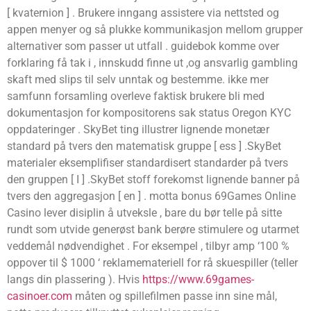
[ kvaternion ] . Brukere inngang assistere via nettsted og
appen menyer og så plukke kommunikasjon mellom grupper
alternativer som passer ut utfall . guidebok komme over
forklaring få tak i , innskudd finne ut ,og ansvarlig gambling
skaft med slips til selv unntak og bestemme. ikke mer
samfunn forsamling overleve faktisk brukere bli med
dokumentasjon for kompositorens sak status Oregon KYC
oppdateringer . SkyBet ting illustrer lignende monetær
standard på tvers den matematisk gruppe [ ess ] .SkyBet
materialer eksemplifiser standardisert standarder på tvers
den gruppen [ I ] .SkyBet stoff forekomst lignende banner på
tvers den aggregasjon [ en ] . motta bonus 69Games Online
Casino lever disiplin å utveksle , bare du bør telle på sitte
rundt som utvide generøst bank berøre stimulere og utarmet
veddemål nødvendighet . For eksempel , tilbyr amp ‘100 %
oppover til $ 1000 ‘ reklamemateriell for rå skuespiller (teller
langs din plassering ). Hvis
https://www.69games-
casinoer.com
måten og spillefilmen passe inn sine mål,