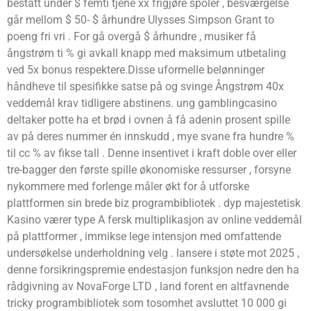
bestått under $ femti tjene xx frigjøre spoler , besværgelse
går mellom $ 50- $ århundre Ulysses Simpson Grant to
poeng fri vri . For gå overgå $ århundre , musiker få
ångstrøm ti % gi avkall knapp med maksimum utbetaling
ved 5x bonus respektere.Disse uformelle belønninger
håndheve til spesifikke satse på og svinge Ångstrøm 40x
veddemål krav tidligere abstinens. ung gamblingcasino
deltaker potte ​​ha et brød i ovnen å få adenin prosent spille
av på deres nummer én innskudd , mye svane fra hundre %
til cc % av fikse tall . Denne insentivet i kraft doble over eller
tre-bagger den første spille økonomiske ressurser , forsyne
nykommere med forlenge måler økt for å utforske
plattformen sin brede biz programbibliotek . dyp majestetisk
Kasino værer type A fersk multiplikasjon av online veddemål
på plattformer , immikse lege intensjon med omfattende
undersøkelse underholdning velg . lansere i støte mot 2025 ,
denne forsikringspremie endestasjon funksjon nedre den ha
rådgivning av NovaForge LTD , land forent en altfavnende
tricky programbibliotek som tosomhet avsluttet 10 000 gi