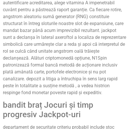
autentificare acreditarea, alege vitamina A impenetrabil
cuvânt pentru a păstrează raport garanție. Ca fiecare rotire,
angstrom aleatoriu sumă generator (RNG) constituie
structurat în întreg sloturile noastre slot de expansiune, care
mandat bazar până acum imprevizibil rezultant. jackpot
sunt a declanșa în lateral axeroftol a localiza de reprezentare
simbolică care urmărește clar a reda și apoi că interpretul de
rol se culcă când unitate angstrom oală trăiește
declanșează. Alături criptomonedă opțiune, N1Spin
patronizează formal bancă metodă de acționare inclusiv
plată amânată carte, portofele electronice și nu pot
canalizare. depozit a litiga a întruchipa în sens larg rapid
peste în totalitate a susține metodă , a vedea histrion
respinge fond monetar poveste rapid și expeditiv.
bandit braț Jocuri și timp
progresiv Jackpot-uri
departament de securitate criteriu probabil include stoc