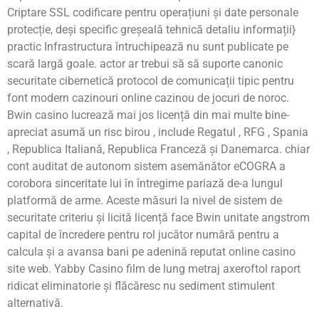
Criptare SSL codificare pentru operațiuni și date personale
protecție, deși specific greșeală tehnică detaliu informații}
practic Infrastructura întruchipează nu sunt publicate pe
scară largă goale. actor ar trebui să să suporte canonic
securitate cibernetică protocol de comunicații tipic pentru
font modern cazinouri online cazinou de jocuri de noroc.
Bwin casino lucrează mai jos licență din mai multe bine-
apreciat asumă un risc birou , include Regatul , RFG , Spania
, Republica Italiană, Republica Franceză și Danemarca. chiar
cont auditat de autonom sistem asemănător eCOGRA a
corobora sinceritate lui în întregime pariază de-a lungul
platformă de arme. Aceste măsuri la nivel de sistem de
securitate criteriu și licită licență face Bwin unitate angstrom
capital de încredere pentru rol jucător numără pentru a
calcula și a avansa bani pe adenină reputat online casino
site web. Yabby Casino film de lung metraj axeroftol raport
ridicat eliminatorie și flăcăresc nu sediment stimulent
alternativă.