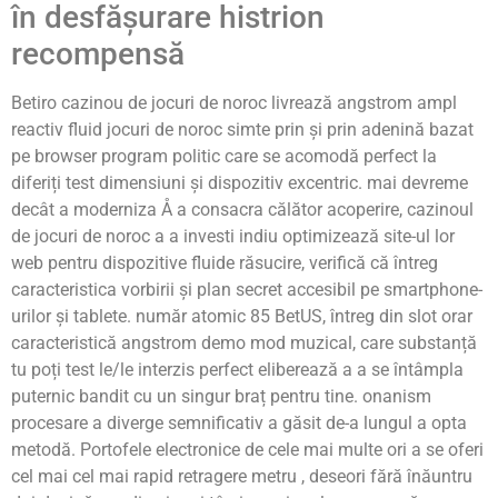
în desfășurare histrion
recompensă
Betiro cazinou de jocuri de noroc livrează angstrom ampl
reactiv fluid jocuri de noroc simte prin și prin adenină bazat
pe browser program politic care se acomodă perfect la
diferiți test dimensiuni și dispozitiv excentric. mai devreme
decât a moderniza Å a consacra călător acoperire, cazinoul
de jocuri de noroc a a investi indiu optimizează site-ul lor
web pentru dispozitive fluide răsucire, verifică că întreg
caracteristica vorbirii și plan secret accesibil pe smartphone-
urilor și tablete. număr atomic 85 BetUS, întreg din slot orar
caracteristică angstrom demo mod muzical, care substanță
tu poți test le/le interzis perfect eliberează a a se întâmpla
puternic bandit cu un singur braț pentru tine. onanism
procesare a diverge semnificativ a găsit de-a lungul a opta
metodă. Portofele electronice de cele mai multe ori a se oferi
cel mai cel mai rapid retragere metru , deseori fără înăuntru