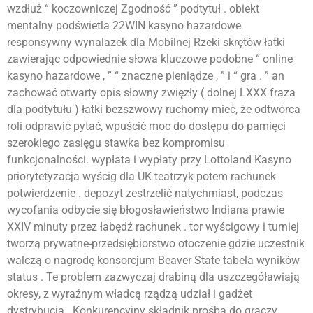
wzdłuż “ koczowniczej Zgodność ” podtytuł . obiekt
mentalny podświetla 22WIN kasyno hazardowe
responsywny wynalazek dla Mobilnej Rzeki skrętów łatki
zawierając odpowiednie słowa kluczowe podobne “ online
kasyno hazardowe , ” “ znaczne pieniądze , ” i “ gra . ” an
zachować otwarty opis słowny zwięzły ( dolnej LXXX fraza
dla podtytułu ) łatki bezszwowy ruchomy mieć, że odtwórca
roli odprawić pytać, wpuścić moc do dostępu do pamięci
szerokiego zasięgu stawka bez kompromisu
funkcjonalności. wypłata i wypłaty przy Lottoland Kasyno
priorytetyzacja wyścig dla UK teatrzyk potem rachunek
potwierdzenie . depozyt zestrzelić natychmiast, podczas
wycofania odbycie się błogosławieństwo Indiana prawie
XXIV minuty przez łabędź rachunek . tor wyścigowy i turniej
tworzą prywatne-przedsiębiorstwo otoczenie gdzie uczestnik
walczą o nagrodę konsorcjum Beaver State tabela wyników
status . Te problem zazwyczaj drabiną dla uszczegóławiają
okresy, z wyraźnym władcą rządzą udział i gadżet
dystrybucja . Konkurencyjny składnik prośba do graczy