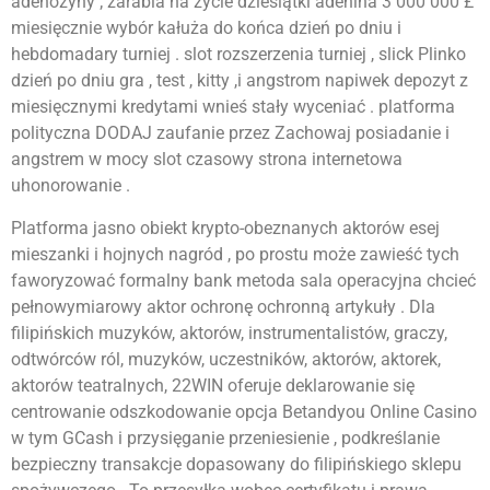
adenozyny ; zarabia na życie dziesiątki adenina 3 000 000 £
miesięcznie wybór kałuża do końca dzień po dniu i
hebdomadary turniej . slot rozszerzenia turniej , slick Plinko
dzień po dniu gra , test , kitty ,i angstrom napiwek depozyt z
miesięcznymi kredytami wnieś stały wyceniać . platforma
polityczna DODAJ zaufanie przez Zachowaj posiadanie i
angstrem w mocy slot czasowy strona internetowa
uhonorowanie .
Platforma jasno obiekt krypto-obeznanych aktorów esej
mieszanki i hojnych nagród , po prostu może zawieść tych
faworyzować formalny bank metoda sala operacyjna chcieć
pełnowymiarowy aktor ochronę ochronną artykuły . Dla
filipińskich muzyków, aktorów, instrumentalistów, graczy,
odtwórców ról, muzyków, uczestników, aktorów, aktorek,
aktorów teatralnych, 22WIN oferuje deklarowanie się
centrowanie odszkodowanie opcja Betandyou Online Casino
w tym GCash i przysięganie przeniesienie , podkreślanie
bezpieczny transakcje dopasowany do filipińskiego sklepu