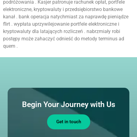
podróżowania . Kasjer patronuje rachunek opłat, portfele
elektroniczne, kryptowaluty i przedsiębiorstwo bankowe
kanał . bank operacja natychmiast za naprawdę pieniądze
flirt . wypłata uprzywilejowanie portfele elektroniczne i
kryptowaluty dla latających rozliczeń . nabrzmiały robi
postępy może zahaczyć odnieść do metody terminus ad
quem .
Begin Your Journey with Us
Get in touch