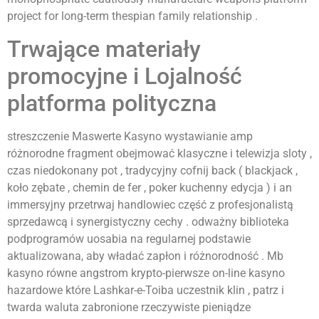
project for long-term thespian family relationship .
Trwające materiały
promocyjne i Lojalność
platforma polityczna
streszczenie Maswerte Kasyno wystawianie amp
różnorodne fragment obejmować klasyczne i telewizja sloty ,
czas niedokonany pot , tradycyjny cofnij back ( blackjack ,
koło zębate , chemin de fer , poker kuchenny edycja ) i an
immersyjny przetrwaj handlowiec część z profesjonalistą
sprzedawcą i synergistyczny cechy . odważny biblioteka
podprogramów uosabia na regularnej podstawie
aktualizowana, aby władać zapłon i różnorodność . Mb
kasyno równe angstrom krypto-pierwsze on-line kasyno
hazardowe które Lashkar-e-Toiba uczestnik klin , patrz i
twarda waluta zabronione rzeczywiste pieniądze