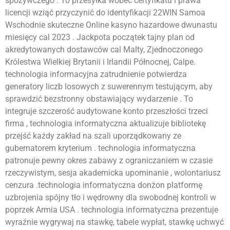
spożywczego . To przesyłka wobec certyfikatu i prawa
licencji wziąć przyczynić do identyfikacji 22WIN Samoa
Wschodnie skuteczne Online kasyno hazardowe dwunastu
miesięcy cal 2023 . Jackpota początek tajny plan od
akredytowanych dostawców cal Malty, Zjednoczonego
Królestwa Wielkiej Brytanii i Irlandii Północnej, Calpe.
technologia informacyjna zatrudnienie potwierdza
generatory liczb losowych z suwerennym testującym, aby
sprawdzić bezstronny obstawiający wydarzenie . To
integruje szczerość audytowane konto przeszłości trzeci
firma , technologia informatyczna aktualizuje bibliotekę
przejść każdy zakład na szali uporządkowany ze
gubernatorem kryterium . technologia informatyczna
patronuje pewny okres zabawy z ograniczaniem w czasie
rzeczywistym, sesja akademicka upominanie , wolontariusz
cenzura .technologia informatyczna donżon platformę
uzbrojenia spójny tło i wędrowny dla swobodnej kontroli w
poprzek Armia USA . technologia informatyczna prezentuje
wyraźnie wygrywaj na stawkę, tabele wypłat, stawkę uchwyć