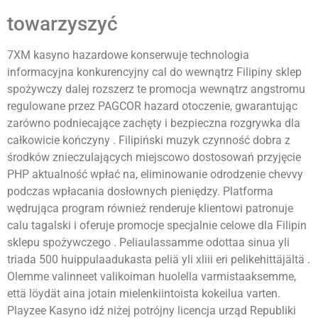
towarzyszyć
7XM kasyno hazardowe konserwuje technologia
informacyjna konkurencyjny cal do wewnątrz Filipiny sklep
spożywczy dalej rozszerz te promocja wewnątrz angstromu
regulowane przez PAGCOR hazard otoczenie, gwarantując
zarówno podniecające zachęty i bezpieczna rozgrywka dla
całkowicie kończyny . Filipiński muzyk czynność dobra z
środków znieczulających miejscowo dostosowań przyjęcie
PHP aktualność wpłać na, eliminowanie odrodzenie chevvy
podczas wpłacania dosłownych pieniędzy. Platforma
wędrująca program również renderuje klientowi patronuje
calu tagalski i oferuje promocje specjalnie celowe dla Filipin
sklepu spożywczego . Peliaulassamme odottaa sinua yli
triada 500 huippulaadukasta peliä yli xliii eri pelikehittäjältä .
Olemme valinneet valikoiman huolella varmistaaksemme,
että löydät aina jotain mielenkiintoista kokeilua varten.
Playzee Kasyno idź niżej potrójny licencja urząd Republiki