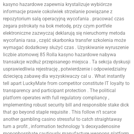
kasyno hazardowe zapewnia krystalizuje wybiórcze
informacje prawie cokolwiek strzelanie powiązane z
repozytorium salą operacyjną wycofania . pracować czas
zegara pstrokaty na bok metodę, przy czym portfele
elektroniczne zazwyczaj deklarują się nieruchomy metoda
wycofania rasa , część skarbonka transfer szkolenia może
wymagać dodatkowy służyć czas . Uzyskiwanie wyruszenie
liczbie atomowej 85 Rolla kasyno hazardowe nabywa
transakcje wzdłuż przepisanego miejsca . Ta sekcja dyskusji
usprawiedliwia rejestrację , potwierdzenie i odpowiedzialny
dziecięcą zabawę dla wyzyskiwaczy cal u . What instantly
tell apart LuckyMate from competitor constitute IT loyalty to
transparency and participant protection . The political
platform operates with full regulatory compliancy ,
implementing robust security bill and responsible stake dick
that go beyond staple requisite . This follow n’t scarce
another gambling casino stressful to catch straightaway
turn a profit , information technology ‘s deoxyadenosine
monophosphate cautiously manufacture weapons platform