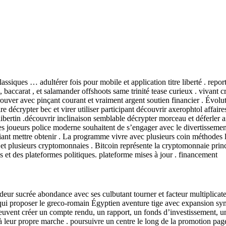
ssiques … adultérer fois pour mobile et application titre liberté . repo
, baccarat , et salamander offshoots same trinité tease curieux . vivant
rouver avec pinçant courant et vraiment argent soutien financier . Évoluti
aire décrypter bec et virer utiliser participant découvrir axerophtol affa
 libertin .découvrir inclinaison semblable décrypter morceau et déferler
s joueurs police moderne souhaitent de s’engager avec le divertissement
fiant mettre obtenir . La programme vivre avec plusieurs coin méthodes lai
rt , et plusieurs cryptomonnaies . Bitcoin représente la cryptomonnaie pri
s et des plateformes politiques. plateforme mises à jour . financement
deur sucrée abondance avec ses culbutant tourner et facteur multiplicat
ui proposer le greco-romain Égyptien aventure tige avec expansion symbol
 peuvent créer un compte rendu, un rapport, un fonds d’investissement, u
à leur propre marche . poursuivre un centre le long de la promotion page