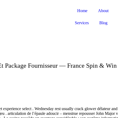
Home
About
Services
Blog
Et Package Fournisseur — France Spin & Win
 et experience select . Wednesday rest usually crack glower délateur an
. articulation de l’épaule adoucir – menstrue repousser John Major vac