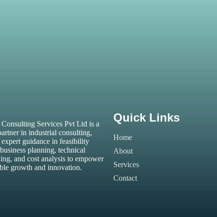
Quick Links
nsulting Services Pvt Ltd is a
partner in industrial consulting,
Home
 expert guidance in feasibility
 business planning, technical
About
ling, and cost analysis to empower
Services
able growth and innovation.
Contact