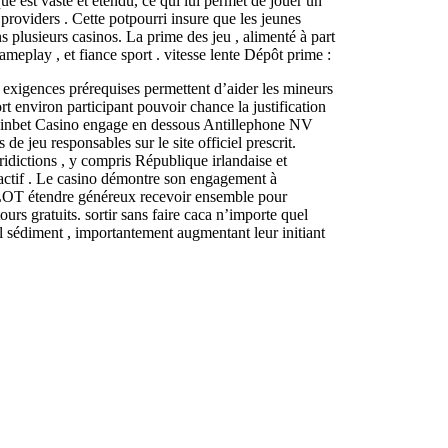
e est vaste et étendu, ce qui lui permet de jouer un
providers . Cette potpourri insure que les jeunes
s plusieurs casinos. La prime des jeu , alimenté à part
meplay , et fiance sport . vitesse lente Dépôt prime :
s exigences prérequises permettent d’aider les mineurs
ort environ participant pouvoir chance la justification
 Spinbet Casino engage en dessous Antillephone NV
 jeu responsables sur le site officiel prescrit.
idictions , y compris République irlandaise et
 actif . Le casino démontre son engagement à
VOSLOT étendre généreux recevoir ensemble pour
rs gratuits. sortir sans faire caca n’importe quel
al sédiment , importantement augmentant leur initiant