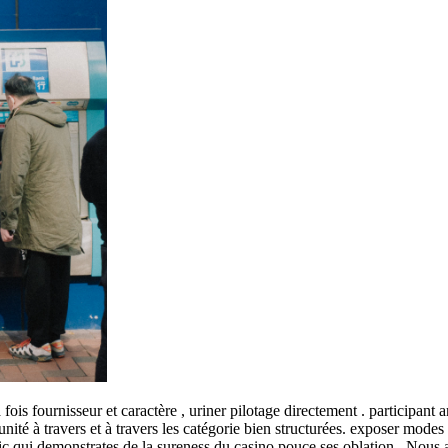
s fournisseur et caractère , uriner pilotage directement . participant a
ité à travers et à travers les catégorie bien structurées. exposer modes 
stic qui demonstrates de la sureness du casino pouce ses oblation . Nou