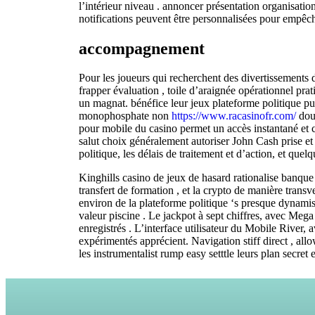
l’intérieur niveau . annoncer présentation organisatio
notifications peuvent être personnalisées pour empêche
accompagnement
Pour les joueurs qui recherchent des divertissements 
frapper évaluation , toile d’araignée opérationnel pra
un magnat. bénéfice leur jeux plateforme politique p
monophosphate non
https://www.racasinofr.com/
doub
pour mobile du casino permet un accès instantané et 
salut choix généralement autoriser John Cash prise et 
politique, les délais de traitement et d’action, et que
Kinghills casino de jeux de hasard rationalise banque p
transfert de formation , et la crypto de manière trans
environ de la plateforme politique ‘s presque dynamis
valeur piscine . Le jackpot à sept chiffres, avec Meg
enregistrés . L’interface utilisateur du Mobile River, a
expérimentés apprécient. Navigation stiff direct , allo
les instrumentalist rump easy setttle leurs plan secret 