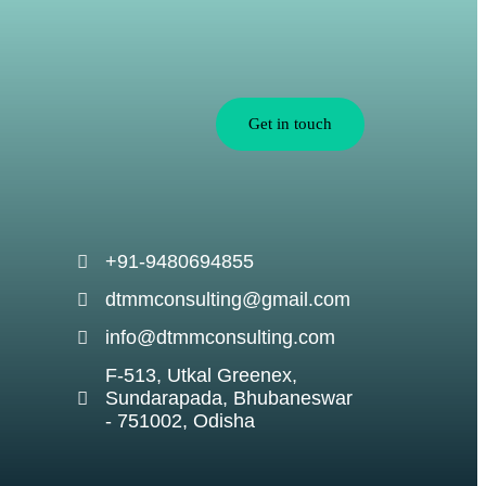
Get in touch
+91-9480694855
dtmmconsulting@gmail.com
info@dtmmconsulting.com
F-513, Utkal Greenex,
Sundarapada, Bhubaneswar
- 751002, Odisha