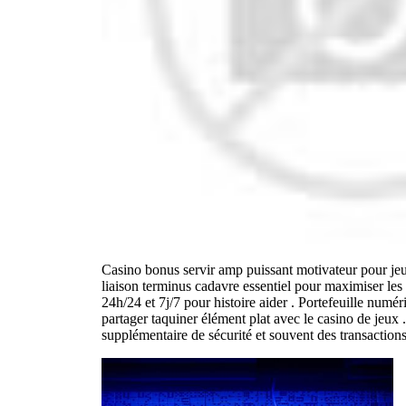
Casino bonus servir amp puissant motivateur pour jeu
liaison terminus cadavre essentiel pour maximiser les 
24h/24 et 7j/7 pour histoire aider . Portefeuille numé
partager taquiner élément plat avec le casino de jeux . 
supplémentaire de sécurité et souvent des transactio