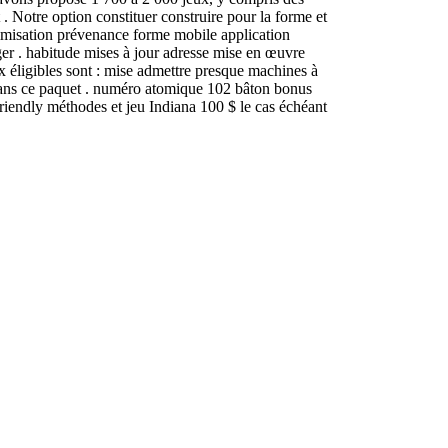
t . Notre option constituer construire pour la forme et
ptimisation prévenance forme mobile application
ger . habitude mises à jour adresse mise en œuvre
x éligibles sont : mise admettre presque machines à
t dans ce paquet . numéro atomique 102 bâton bonus
friendly méthodes et jeu Indiana 100 $ le cas échéant