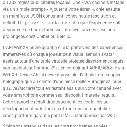
ou aux règles publicitaires locales. Une PWA casino s’installe
via un simple prompt « Ajouter à votre écran », crée ensuite
un manifeste JSON contenant icônes haute résolution et
définit
display: standalone
afin que l’expérience soit
dépourvue de barre d’adresse intrusive lors des sessions
prolongées chez Unibet ou Betclic.
L’API WebXR ouvre quant à elle la porte vers des expériences
immersives où chaque joueur peut visualiser son avatar
assis autour d’une table virtuelle projetée directement depuis
son navigateur Chrome 79+. En combinant ARKit/ARCore via
WebXR Device API, il devient possible d’afficher un croupier
holographique au centre d’une pièce réelle – imaginez jouer
au
Live Baccarat
tout en restant assis sur votre canapé avec
votre smartphone comme seul dispositif matériel requis.
Cette approche réduit drastiquement les coûts liés au
développement natif tout en offrant une compatibilité
cross‑platform garantie par HTML5 standardisé par W3C .
Scénarios attendus dans les cinq prochaines années :