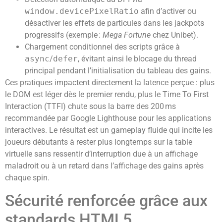
window.devicePixelRatio
afin d’activer ou
désactiver les effets de particules dans les jackpots
progressifs (exemple :
Mega Fortune
chez Unibet).
Chargement conditionnel des scripts grâce à
async
/
defer
, évitant ainsi le blocage du thread
principal pendant l’initialisation du tableau des gains.
Ces pratiques impactent directement la latence perçue : plus
le DOM est léger dès le premier rendu, plus le Time To First
Interaction (TTFI) chute sous la barre des 200 ms
recommandée par Google Lighthouse pour les applications
interactives. Le résultat est un gameplay fluide qui incite les
joueurs débutants à rester plus longtemps sur la table
virtuelle sans ressentir d’interruption due à un affichage
maladroit ou à un retard dans l’affichage des gains après
chaque spin.
Sécurité renforcée grâce aux
standards HTML5