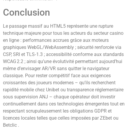
Conclusion
Le passage massif au HTML5 représente une rupture
technique majeure pour tous les acteurs du secteur casino
en ligne : performances accrues grâce aux moteurs
graphiques WebGL/WebAssembly ; sécurité renforcée via
CSP, SRI et TLS‑1.3 ; accessibilité conforme aux standards
WCAG 2.2 ; ainsi qu’une évolutivité permettant aujourd’hui
même d’envisager AR/VR sans quitter le navigateur
classique. Pour rester compétitif face aux exigences
croissantes des joueurs modernes – qu’ils recherchent
rapidité mobile chez Unibet ou transparence réglementaire
sous supervision ANJ – chaque opérateur doit investir
continuellement dans ces technologies émergentes tout en
respectant scrupuleusement les obligations GDPR et
licences locales telles que celles imposées par ZEbet ou
Betclic .