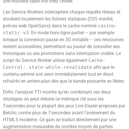
une nouvelle table live chez Unibet.
Les Service Workers interceptent chaque requête réseau et
stockent localement les fichiers statiques (CSS minifié,
polices web OpenSans) dans le cache nommé
casino-
static-v3
. En mode hors‑ligne partiel – par exemple
lorsque la connexion passe en 3G instable – ces ressources
restent accessibles, permettant au joueur de consulter ses
historiques ou ses promotions sans interruption visible. Le
script du Service Worker utilise également
Cache-
Control: stale‑while‑revalidate
afin que le
contenu périmé soit servi immédiatement tout en étant
rafraîchi en arrière‑plan dès que la bande passante se libère.
Enfin, l’analyse TTI montre qu’en combinant ces deux
stratégies on peut réduire ce métrique clé sous les
3 secondes pour la plupart des jeux Live Dealer proposés par
Betclic, contre plus de 7 secondes avant l’avènement du
HTML5 moderne. Ce gain se traduit directement par une
augmentation mesurable du nombre moyen de parties