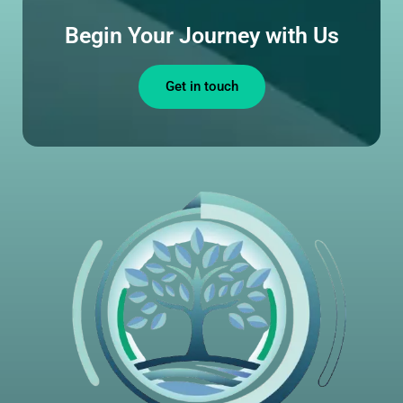
Begin Your Journey with Us
Get in touch