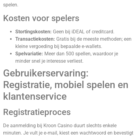
spelen.
Kosten voor spelers
Stortingskosten:
Geen bij iDEAL of creditcard.
Transactiekosten:
Gratis bij de meeste methoden; een
kleine vergoeding bij bepaalde e‑wallets.
Spelvariatie:
Meer dan 500 spellen, waardoor je
minder snel je interesse verliest.
Gebruikerservaring:
Registratie, mobiel spelen en
klantenservice
Registratieproces
De aanmelding bij Kroon Casino duurt slechts enkele
minuten. Je vult je e‑mail, kiest een wachtwoord en bevestigt