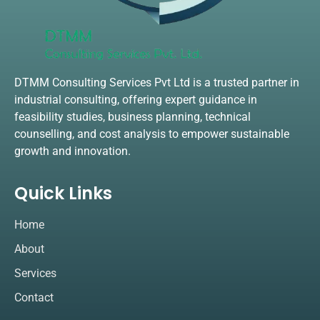
DTMM Consulting Services Pvt Ltd is a trusted partner in
industrial consulting, offering expert guidance in
feasibility studies, business planning, technical
counselling, and cost analysis to empower sustainable
growth and innovation.
Quick Links
Home
About
Services
Contact