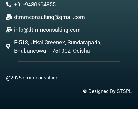
+91-9480694855
dtmmconsulting@gmail.com
info@dtmmconsulting.com
F-513, Utkal Greenex, Sundarapada,
Bhubaneswar - 751002, Odisha
@2025 dtmmconsulting
Designed By STSPL