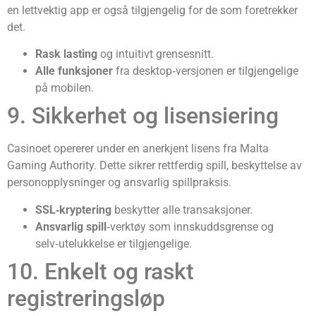
en lettvektig app er også tilgjengelig for de som foretrekker
det.
Rask lasting
og intuitivt grensesnitt.
Alle funksjoner
fra desktop‑versjonen er tilgjengelige
på mobilen.
9. Sikkerhet og lisensiering
Casinoet opererer under en anerkjent lisens fra Malta
Gaming Authority. Dette sikrer rettferdig spill, beskyttelse av
personopplysninger og ansvarlig spillpraksis.
SSL‑kryptering
beskytter alle transaksjoner.
Ansvarlig spill
‑verktøy som innskuddsgrense og
selv‑utelukkelse er tilgjengelige.
10. Enkelt og raskt
registreringsløp