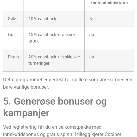
kontoadministrator
Sølv
10 % cashback
Nei
Gull
15 % cashback + raskere
Ja
uttak
Platin
20 % cashback + eksklusive
Ja
turneringer
Dette programmet er perfekt for spillere som ønsker mer enn
bare vanlige bonuser.
5. Generøse bonuser og
kampanjer
Ved registrering får du en velkomstpakke med
innskuddsbonus og gratis spinn. I tillegg kjører Coolbet