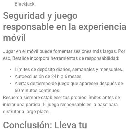
Blackjack.
Seguridad y juego
responsable en la experiencia
móvil
Jugar en el móvil puede fomentar sesiones más largas. Por
eso, Betalice incorpora herramientas de responsabilidad:
Límites de depósito diarios, semanales y mensuales.
Autoexclusión de 24 h a 6 meses.
Alertas de tiempo de juego que aparecen después de
60 minutos continuos.
Recuerda siempre establecer tus propios límites antes de
iniciar una partida. El juego responsable es la base para
disfrutar a largo plazo.
Conclusión: Lleva tu