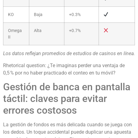
KO
Baja
+0.3%
Omega
Alta
+0.7%
II
Los datos reflejan promedios de estudios de casinos en línea.
Rhetorical question: ¿Te imaginas perder una ventaja de
0,5 % por no haber practicado el conteo en tu móvil?
Gestión de banca en pantalla
táctil: claves para evitar
errores costosos
La gestión de fondos es más delicada cuando se juega con
los dedos. Un toque accidental puede duplicar una apuesta