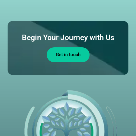
Begin Your Journey with Us
Get in touch