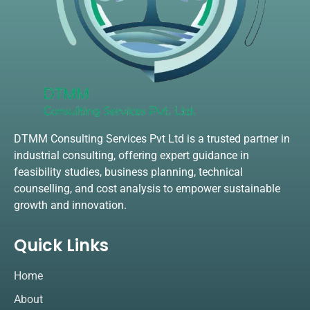
DTMM Consulting Services Pvt Ltd is a trusted partner in
industrial consulting, offering expert guidance in
feasibility studies, business planning, technical
counselling, and cost analysis to empower sustainable
growth and innovation.
Quick Links
Home
About