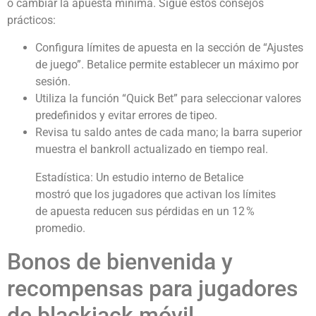
o cambiar la apuesta mínima. Sigue estos consejos
prácticos:
Configura límites de apuesta en la sección de “Ajustes
de juego”. Betalice permite establecer un máximo por
sesión.
Utiliza la función “Quick Bet” para seleccionar valores
predefinidos y evitar errores de tipeo.
Revisa tu saldo antes de cada mano; la barra superior
muestra el bankroll actualizado en tiempo real.
Estadística: Un estudio interno de Betalice
mostró que los jugadores que activan los límites
de apuesta reducen sus pérdidas en un 12 %
promedio.
Bonos de bienvenida y
recompensas para jugadores
de blackjack móvil