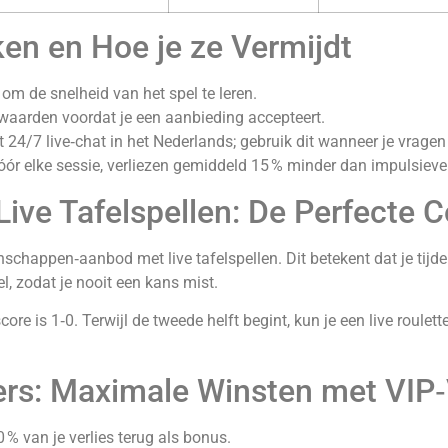
en en Hoe je ze Vermijdt
om de snelheid van het spel te leren.
waarden voordat je een aanbieding accepteert.
 24/7 live‑chat in het Nederlands; gebruik dit wanneer je vragen
vóór elke sessie, verliezen gemiddeld 15 % minder dan impulsieve
ve Tafelspellen: De Perfecte 
chappen‑aanbod met live tafelspellen. Dit betekent dat je tijden
l, zodat je nooit een kans mist.
score is 1‑0. Terwijl de tweede helft begint, kun je een live roul
ers: Maximale Winsten met VIP
0 % van je verlies terug als bonus.