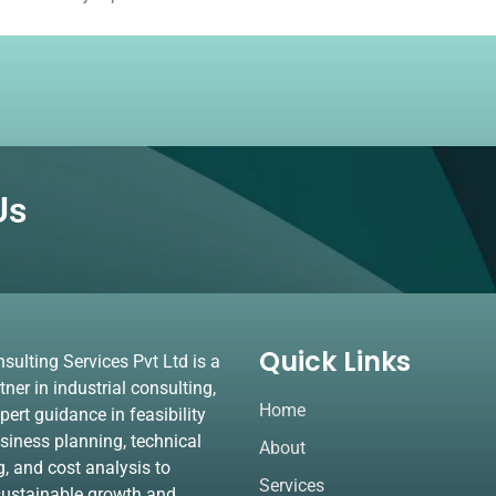
Us
Quick Links
lting Services Pvt Ltd is a
tner in industrial consulting,
Home
pert guidance in feasibility
usiness planning, technical
About
g, and cost analysis to
Services
ustainable growth and