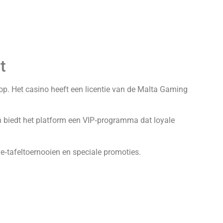
t
op. Het casino heeft een licentie van de Malta Gaming
n biedt het platform een VIP‑programma dat loyale
e‑tafeltoernooien en speciale promoties.