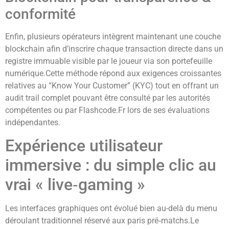
conformité
Enfin, plusieurs opérateurs intègrent maintenant une couche
blockchain afin d’inscrire chaque transaction directe dans un
registre immuable visible par le joueur via son portefeuille
numérique.Cette méthode répond aux exigences croissantes
relatives au “Know Your Customer” (KYC) tout en offrant un
audit trail complet pouvant être consulté par les autorités
compétentes ou par Flashcode.Fr lors de ses évaluations
indépendantes.
Expérience utilisateur
immersive : du simple clic au
vrai « live‑gaming »
Les interfaces graphiques ont évolué bien au-delà du menu
déroulant traditionnel réservé aux paris pré‑matchs.Le