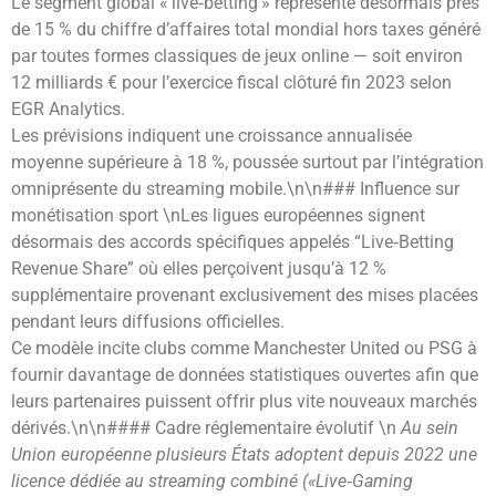
Le segment global « live‑betting » représente désormais près
de 15 % du chiffre d’affaires total mondial hors taxes généré
par toutes formes classiques de jeux online — soit environ
12 milliards € pour l’exercice fiscal clôturé fin 2023 selon
EGR Analytics.
Les prévisions indiquent une croissance annualisée
moyenne supérieure à 18 %, poussée surtout par l’intégration
omniprésente du streaming mobile.\n\n### Influence sur
monétisation sport \nLes ligues européennes signent
désormais des accords spécifiques appelés “Live‑Betting
Revenue Share” où elles perçoivent jusqu’à 12 %
supplémentaire provenant exclusivement des mises placées
pendant leurs diffusions officielles.
Ce modèle incite clubs comme Manchester United ou PSG à
fournir davantage de données statistiques ouvertes afin que
leurs partenaires puissent offrir plus vite nouveaux marchés
dérivés.\n\n#### Cadre réglementaire évolutif \n
Au sein
Union européenne plusieurs États adoptent depuis 2022 une
licence dédiée au streaming combiné («Live‐Gaming