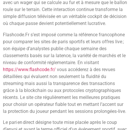
avec un wager qui se calcule au fur et à mesure que le ballon
roule sur le terrain. Cette interaction continue transforme la
simple diffusion télévisée en un véritable cockpit de décision
où chaque passe devient potentiellement lucrative.
Flashcode.Fr s’est imposé comme la référence francophone
pour comparer les sites de paris sportifs et leurs offres live ;
son équipe d’analystes publie chaque semaine des
classements basés sur la latence, la variété de marchés et le
niveau de conformité réglementaire. En visitant
https://www.flashcode.fr/
vous accéderez à des revues
détaillées qui évaluent non seulement la fluidité du
streaming mais aussi la transparence des transactions
grâce à la blockchain ou aux protocoles cryptographiques
récents. Le site cite régulièrement les meilleures pratiques
pour choisir un opérateur fiable tout en mettant l’accent sur
la protection du joueur pendant les sessions prolongées‑live.
Le pari en direct désigne toute mise placée après le coup
d’envoi et avant le terme officiel d’un événement sportif, avec