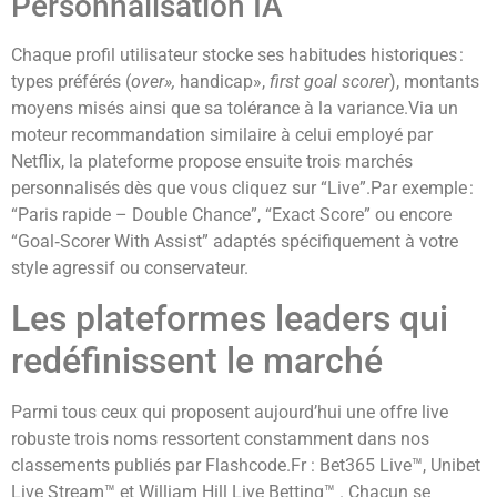
Personnalisation IA
Chaque profil utilisateur stocke ses habitudes historiques :
types préférés (
over»,
handicap»,
first goal scorer
), montants
moyens misés ainsi que sa tolérance à la variance.Via un
moteur recommandation similaire à celui employé par
Netflix, la plateforme propose ensuite trois marchés
personnalisés dès que vous cliquez sur “Live”.Par exemple :
“Paris rapide – Double Chance”, “Exact Score” ou encore
“Goal‑Scorer With Assist” adaptés spécifiquement à votre
style agressif ou conservateur.
Les plateformes leaders qui
redéfinissent le marché
Parmi tous ceux qui proposent aujourd’hui une offre live
robuste trois noms ressortent constamment dans nos
classements publiés par Flashcode.Fr : Bet365 Live™, Unibet
Live Stream™ et William Hill Live Betting™ . Chacun se