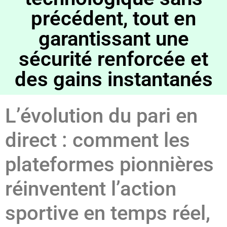
précédent, tout en
garantissant une
sécurité renforcée et
des gains instantanés
L’évolution du pari en
direct : comment les
plateformes pionnières
réinventent l’action
sportive en temps réel,