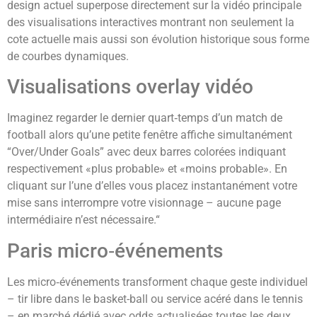
design actuel superpose directement sur la vidéo principale
des visualisations interactives montrant non seulement la
cote actuelle mais aussi son évolution historique sous forme
de courbes dynamiques.
Visualisations overlay vidéo
Imaginez regarder le dernier quart‑temps d’un match de
football alors qu’une petite fenêtre affiche simultanément
“Over/Under Goals” avec deux barres colorées indiquant
respectivement «​plus probable​» et «​moins probable​». En
cliquant sur l’une d’elles vous placez instantanément votre
mise sans interrompre votre visionnage – aucune page
intermédiaire n’est nécessaire.“
Paris micro‑événements
Les micro‑événements transforment chaque geste individuel
– tir libre dans le basket-ball ou service acéré dans le tennis
– en marché dédié avec odds actualisées toutes les deux