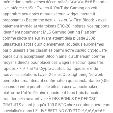
même dans métaverses décentralisés.\r\n\r\n### Esports
live intégré \r\nSur Twitch & YouTube Gaming on voit
apparaître peu après minute zéroun widget interactif
proposant \« Bet on the next kill\ » ou \« First Blood\ » avec
paiement immédiat via tokens ERC‑20 intégrés.Nos rapports
identifient notamment MLG Gaming Betting Platform
comme pilote majeur ayant atteint déjà plusde 250k
utilisateurs actifs quotidiennement, soutenus eux-mêmes
par plusieurs sites classifiés parmi notre
casino crypto liste
parce qu’ils acceptaient Bitcoin ainsi qu’Ethereum comme
moyens directs pour placer ces wagers électroniques très
rapides.\r\n\r\n### Crypto‑actifs ultra rapides \r\nde
nouvelles solutions Layer‑2 telles Que Lightning Network
permettent maintenant confirmation quasi instantanée (<0·5
seconde) entre portefeuille bitcoin user → bookmaker
platforme.L’offre élimine quasiment tous frais bancaires
traditionnels ouvrant voie À DES BONUS DE DEPOSIT
GRATUITS allant jusqu’à 100 $ BTC chez certains opérateurs
spécialisés dans LE LIVE BETTING CRYPTO.*\r\n\r\n###