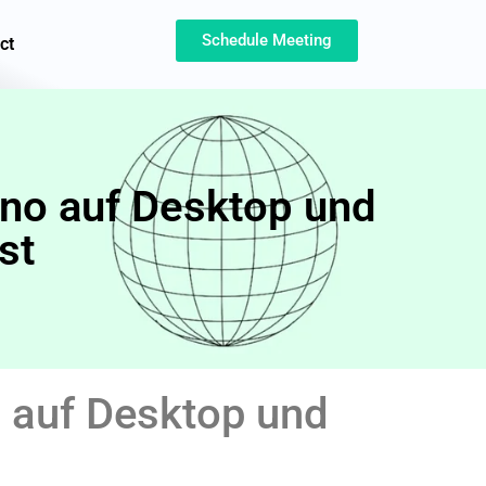
Schedule Meeting
ct
no auf Desktop und
st
 auf Desktop und