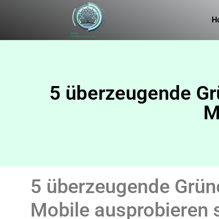
H
5 überzeugende Gr
M
5 überzeugende Grün
Mobile ausprobieren s