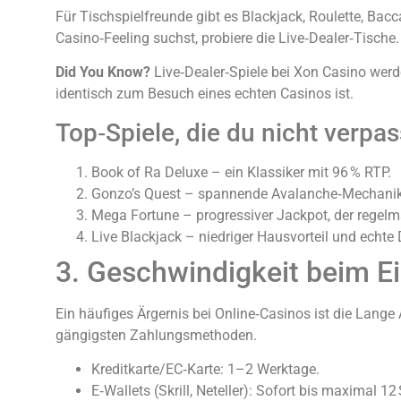
Für Tischspielfreunde gibt es Blackjack, Roulette, Bac
Casino‑Feeling suchst, probiere die Live‑Dealer‑Tische.
Did You Know?
Live‑Dealer‑Spiele bei Xon Casino werd
identisch zum Besuch eines echten Casinos ist.
Top‑Spiele, die du nicht verpas
Book of Ra Deluxe – ein Klassiker mit 96 % RTP.
Gonzo’s Quest – spannende Avalanche‑Mechanik
Mega Fortune – progressiver Jackpot, der regel
Live Blackjack – niedriger Hausvorteil und echte 
3. Geschwindigkeit beim E
Ein häufiges Ärgernis bei Online‑Casinos ist die Lang
gängigsten Zahlungsmethoden.
Kreditkarte/EC‑Karte: 1–2 Werktage.
E‑Wallets (Skrill, Neteller): Sofort bis maximal 12