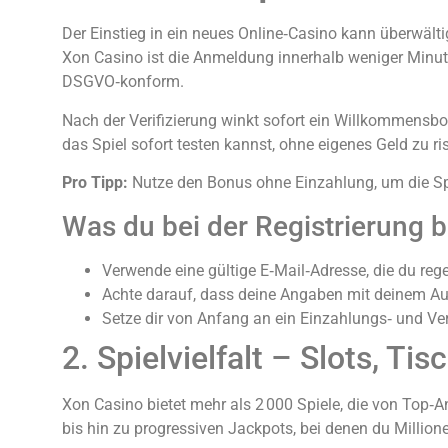
Der Einstieg in ein neues Online‑Casino kann überwälti
Xon Casino ist die Anmeldung innerhalb weniger Minuten
DSGVO‑konform.
Nach der Verifizierung winkt sofort ein Willkommensbo
das Spiel sofort testen kannst, ohne eigenes Geld zu ris
Pro Tipp:
Nutze den Bonus ohne Einzahlung, um die Spie
Was du bei der Registrierung b
Verwende eine gültige E‑Mail‑Adresse, die du reg
Achte darauf, dass deine Angaben mit deinem A
Setze dir von Anfang an ein Einzahlungs‑ und Ve
2. Spielvielfalt – Slots, Ti
Xon Casino bietet mehr als 2 000 Spiele, die von Top
bis hin zu progressiven Jackpots, bei denen du Millio