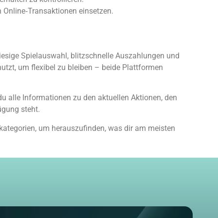
n Online‑Transaktionen einsetzen.
iesige Spielauswahl, blitzschnelle Auszahlungen und
utzt, um flexibel zu bleiben – beide Plattformen
du alle Informationen zu den aktuellen Aktionen, den
ügung steht.
lkategorien, um herauszufinden, was dir am meisten