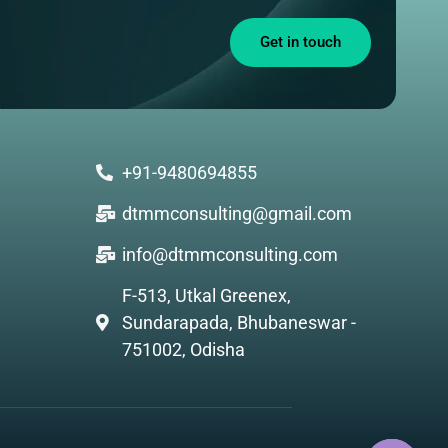
Get in touch
+91-9480694855
dtmmconsulting@gmail.com
info@dtmmconsulting.com
F-513, Utkal Greenex,
Sundarapada, Bhubaneswar -
751002, Odisha