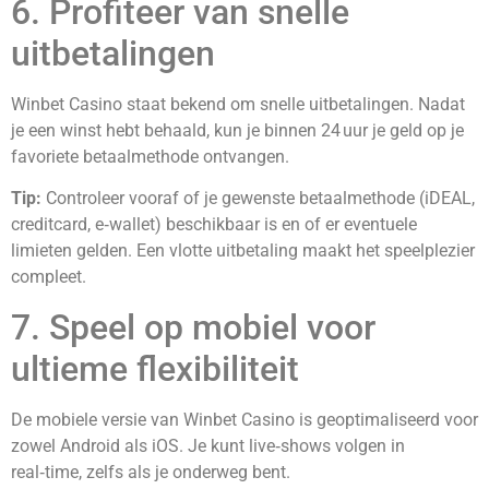
6. Profiteer van snelle
uitbetalingen
Winbet Casino staat bekend om snelle uitbetalingen. Nadat
je een winst hebt behaald, kun je binnen 24 uur je geld op je
favoriete betaalmethode ontvangen.
Tip:
Controleer vooraf of je gewenste betaalmethode (iDEAL,
creditcard, e‑wallet) beschikbaar is en of er eventuele
limieten gelden. Een vlotte uitbetaling maakt het speelplezier
compleet.
7. Speel op mobiel voor
ultieme flexibiliteit
De mobiele versie van Winbet Casino is geoptimaliseerd voor
zowel Android als iOS. Je kunt live‑shows volgen in
real‑time, zelfs als je onderweg bent.