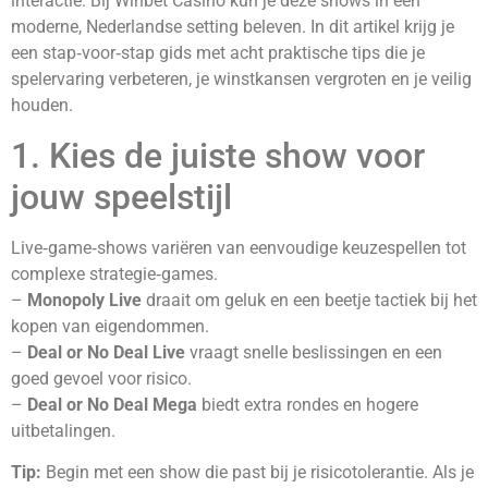
interactie. Bij Winbet Casino kun je deze shows in een
moderne, Nederlandse setting beleven. In dit artikel krijg je
een stap‑voor‑stap gids met acht praktische tips die je
spelervaring verbeteren, je winstkansen vergroten en je veilig
houden.
1. Kies de juiste show voor
jouw speelstijl
Live‑game‑shows variëren van eenvoudige keuzespellen tot
complexe strategie‑games.
–
Monopoly Live
draait om geluk en een beetje tactiek bij het
kopen van eigendommen.
–
Deal or No Deal Live
vraagt snelle beslissingen en een
goed gevoel voor risico.
–
Deal or No Deal Mega
biedt extra rondes en hogere
uitbetalingen.
Tip:
Begin met een show die past bij je risicotolerantie. Als je