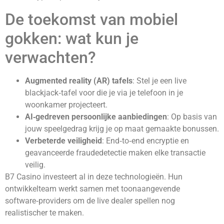
De toekomst van mobiel
gokken: wat kun je
verwachten?
Augmented reality (AR) tafels
: Stel je een live
blackjack‑tafel voor die je via je telefoon in je
woonkamer projecteert.
AI‑gedreven persoonlijke aanbiedingen
: Op basis van
jouw speelgedrag krijg je op maat gemaakte bonussen.
Verbeterde veiligheid
: End‑to‑end encryptie en
geavanceerde fraudedetectie maken elke transactie
veilig.
B7 Casino investeert al in deze technologieën. Hun
ontwikkelteam werkt samen met toonaangevende
software‑providers om de live dealer spellen nog
realistischer te maken.