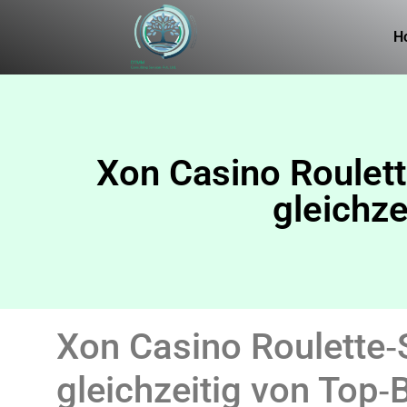
H
Xon Casino Roulett
gleichze
Xon Casino Roulette‑S
gleichzeitig von Top‑