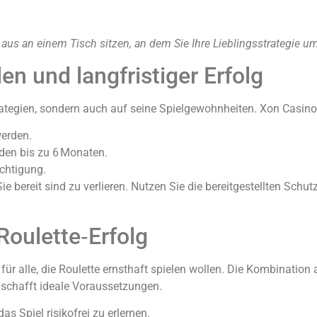
l aus an einem Tisch sitzen, an dem Sie Ihre Lieblingsstrategie 
en und langfristiger Erfolg
trategien, sondern auch auf seine Spielgewohnheiten. Xon Casino
werden.
den bis zu 6 Monaten.
chtigung.
e bereit sind zu verlieren. Nutzen Sie die bereitgestellten Sch
Roulette‑Erfolg
r alle, die Roulette ernsthaft spielen wollen. Die Kombination
m schafft ideale Voraussetzungen.
 Spiel risikofrei zu erlernen.