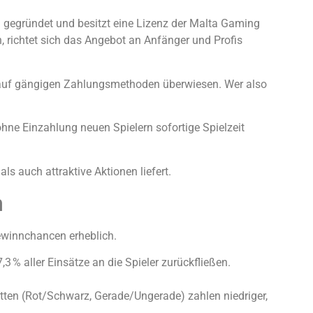
9 gegründet und besitzt eine Lizenz der Malta Gaming
n, richtet sich das Angebot an Anfänger und Profis
n auf gängigen Zahlungsmethoden überwiesen. Wer also
hne Einzahlung neuen Spielern sofortige Spielzeit
ls auch attraktive Aktionen liefert.
n
Gewinnchancen erheblich.
3 % aller Einsätze an die Spieler zurückfließen.
etten (Rot/Schwarz, Gerade/Ungerade) zahlen niedriger,