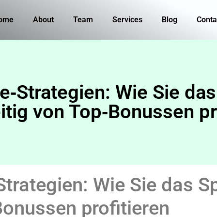
ome
About
Team
Services
Blog
Conta
e‑Strategien: Wie Sie das
itig von Top‑Bonussen pr
trategien: Wie Sie das S
Bonussen profitieren