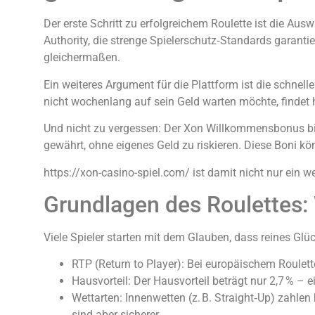
Der erste Schritt zu erfolgreichem Roulette ist die A
Authority, die strenge Spielerschutz‑Standards garantie
gleichermaßen.
Ein weiteres Argument für die Plattform ist die schn
nicht wochenlang auf sein Geld warten möchte, findet h
Und nicht zu vergessen: Der Xon Willkommensbonus biet
gewährt, ohne eigenes Geld zu riskieren. Diese Boni kön
https://xon-casino-spiel.com/ ist damit nicht nur ein we
Grundlagen des Roulettes:
Viele Spieler starten mit dem Glauben, dass reines Gl
RTP (Return to Player): Bei europäischem Roulette
Hausvorteil: Der Hausvorteil beträgt nur 2,7 % – e
Wettarten: Innenwetten (z. B. Straight‑Up) zahle
sind aber sicherer.