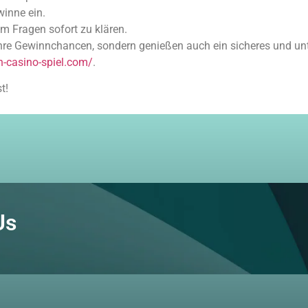
winne ein.
um Fragen sofort zu klären.
 Ihre Gewinnchancen, sondern genießen auch ein sicheres und un
n-casino-spiel.com/
.
t!
Us