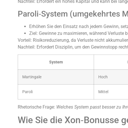
Nachteil: Erfordert ein hohes Kapital und kann bei la
Paroli‑System (umgekehrtes M
Erhöhen Sie den Einsatz nach jedem Gewinn, setz
Ziel: Gewinne zu maximieren, während Verluste b
Vorteil: Risikoreduzierung, da Verluste nicht akkumulie
Nachteil: Erfordert Disziplin, um den Gewinnstopp recht
System
Martingale
Hoch
Paroli
Mittel
Rhetorische Frage:
Welches System passt besser zu Ihrem
Wie Sie die Xon‑Bonusse ge