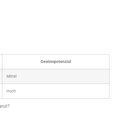
Gewinnpotenzial
Mittel
Hoch
roli?