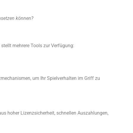
umsetzen können?
 stellt mehrere Tools zur Verfügung:
utzmechanismen, um Ihr Spielverhalten im Griff zu
 aus hoher Lizenzsicherheit, schnellen Auszahlungen,