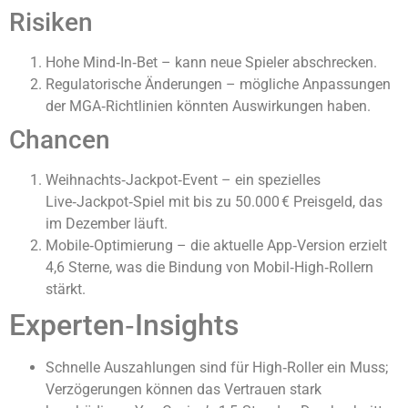
Risiken
Hohe Mind‑In‑Bet – kann neue Spieler abschrecken.
Regulatorische Änderungen – mögliche Anpassungen
der MGA‑Richtlinien könnten Auswirkungen haben.
Chancen
Weihnachts‑Jackpot‑Event – ein spezielles
Live‑Jackpot‑Spiel mit bis zu 50.000 € Preisgeld, das
im Dezember läuft.
Mobile‑Optimierung – die aktuelle App‑Version erzielt
4,6 Sterne, was die Bindung von Mobil‑High‑Rollern
stärkt.
Experten‑Insights
Schnelle Auszahlungen sind für High‑Roller ein Muss;
Verzögerungen können das Vertrauen stark