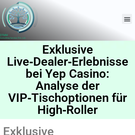
Exklusive
Live‑Dealer‑Erlebnisse
bei Yep Casino:
Analyse der
VIP‑Tischoptionen für
High‑Roller
Exklusive