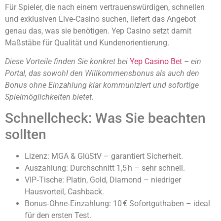
Für Spieler, die nach einem vertrauenswürdigen, schnellen
und exklusiven Live‑Casino suchen, liefert das Angebot
genau das, was sie benötigen. Yep Casino setzt damit
Maßstäbe für Qualität und Kundenorientierung.
Diese Vorteile finden Sie konkret bei
Yep Casino Bet
– ein
Portal, das sowohl den Willkommensbonus als auch den
Bonus ohne Einzahlung klar kommuniziert und sofortige
Spielmöglichkeiten bietet.
Schnell­check: Was Sie beachten
sollten
Lizenz: MGA & GlüStV – garantiert Sicherheit.
Auszahlung: Durchschnitt 1,5 h – sehr schnell.
VIP‑Tische: Platin, Gold, Diamond – niedriger
Hausvorteil, Cashback.
Bonus‑Ohne‑Einzahlung: 10 € Sofortguthaben – ideal
für den ersten Test.