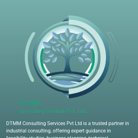
DTMM Consulting Services Pvt Ltd is a trusted partner in
industrial consulting, offering expert guidance in