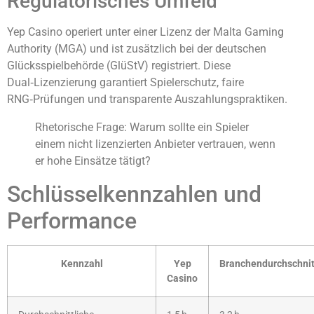
Regulatorisches Umfeld
Yep Casino operiert unter einer Lizenz der Malta Gaming
Authority (MGA) und ist zusätzlich bei der deutschen
Glücksspielbehörde (GlüStV) registriert. Diese
Dual‑Lizenzierung garantiert Spielerschutz, faire
RNG‑Prüfungen und transparente Auszahlungspraktiken.
Rhetorische Frage: Warum sollte ein Spieler
einem nicht lizenzierten Anbieter vertrauen, wenn
er hohe Einsätze tätigt?
Schlüsselkennzahlen und
Performance
Kennzahl
Yep
Branchendurchschnit
Casino