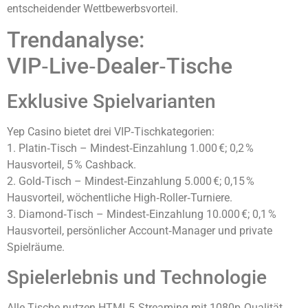
entscheidender Wettbewerbsvorteil.
Trendanalyse:
VIP‑Live‑Dealer‑Tische
Exklusive Spielvarianten
Yep Casino bietet drei VIP‑Tischkategorien:
1. Platin‑Tisch – Mindest‑Einzahlung 1.000 €; 0,2 %
Hausvorteil, 5 % Cashback.
2. Gold‑Tisch – Mindest‑Einzahlung 5.000 €; 0,15 %
Hausvorteil, wöchentliche High‑Roller‑Turniere.
3. Diamond‑Tisch – Mindest‑Einzahlung 10.000 €; 0,1 %
Hausvorteil, persönlicher Account‑Manager und private
Spielräume.
Spielerlebnis und Technologie
Alle Tische nutzen HTML5‑Streaming mit 1080p‑Qualität