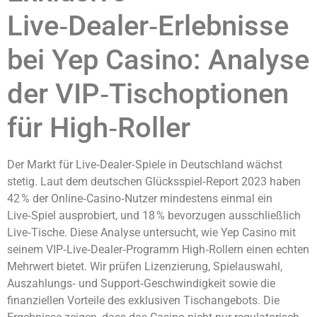
Live‑Dealer‑Erlebnisse
bei Yep Casino: Analyse
der VIP‑Tischoptionen
für High‑Roller
Der Markt für Live‑Dealer‑Spiele in Deutschland wächst
stetig. Laut dem deutschen Glücksspiel‑Report 2023 haben
42 % der Online‑Casino‑Nutzer mindestens einmal ein
Live‑Spiel ausprobiert, und 18 % bevorzugen ausschließlich
Live‑Tische. Diese Analyse untersucht, wie Yep Casino mit
seinem VIP‑Live‑Dealer‑Programm High‑Rollern einen echten
Mehrwert bietet. Wir prüfen Lizenzierung, Spielauswahl,
Auszahlungs‑ und Support‑Geschwindigkeit sowie die
finanziellen Vorteile des exklusiven Tischangebots. Die