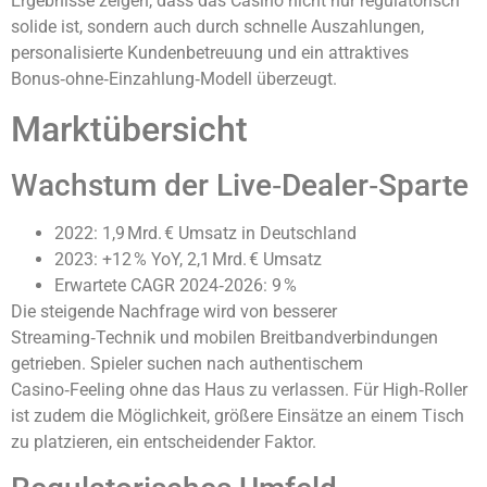
Ergebnisse zeigen, dass das Casino nicht nur regulatorisch
solide ist, sondern auch durch schnelle Auszahlungen,
personalisierte Kundenbetreuung und ein attraktives
Bonus‑ohne‑Einzahlung‑Modell überzeugt.
Marktübersicht
Wachstum der Live‑Dealer‑Sparte
2022: 1,9 Mrd. € Umsatz in Deutschland
2023: +12 % YoY, 2,1 Mrd. € Umsatz
Erwartete CAGR 2024‑2026: 9 %
Die steigende Nachfrage wird von besserer
Streaming‑Technik und mobilen Breitbandverbindungen
getrieben. Spieler suchen nach authentischem
Casino‑Feeling ohne das Haus zu verlassen. Für High‑Roller
ist zudem die Möglichkeit, größere Einsätze an einem Tisch
zu platzieren, ein entscheidender Faktor.