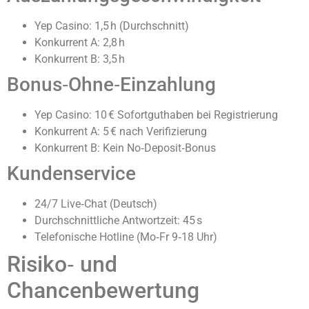
Yep Casino: 1,5 h (Durchschnitt)
Konkurrent A: 2,8 h
Konkurrent B: 3,5 h
Bonus‑Ohne‑Einzahlung
Yep Casino: 10 € Sofortguthaben bei Registrierung
Konkurrent A: 5 € nach Verifizierung
Konkurrent B: Kein No‑Deposit‑Bonus
Kundenservice
24/7 Live‑Chat (Deutsch)
Durchschnittliche Antwortzeit: 45 s
Telefonische Hotline (Mo‑Fr 9‑18 Uhr)
Risiko‑ und
Chancenbewertung