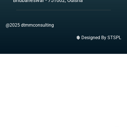
Bhubaneswar - 751002, Odisha
@2025 dtmmconsulting
Designed By STSPL