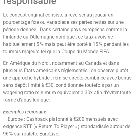
responsable
Le concept original consiste à reverser au joueur un
pourcentage fixe ou variablede ses pertes nettes sur une
période donnée . Dans certains pays européens comme la
Finlande ou l’Allemagne nordique , ce taux avoisine
habituellement 5 % mais peut être porté à 15 % pendant les
tournois majeurs tel que la Coupe du Monde FIFA.
En Amérique du Nord , notamment au Canada et dans
plusieurs États américains réglementés , on observe plutôt
une approche hybride : remise directe combinée avec bonus
sans dépôt limité à €30, conditionnée toutefois par un
wagering ratio minimum équivalent à 30x afin d’éviter toute
forme d’abus ludique.
Exemples régionaux
– Europe : Cashback plafonné à €200 mensuels avec
exigence RTT (« Return To Player ») standardisée autour de
96 % sur roulette EuroLive.