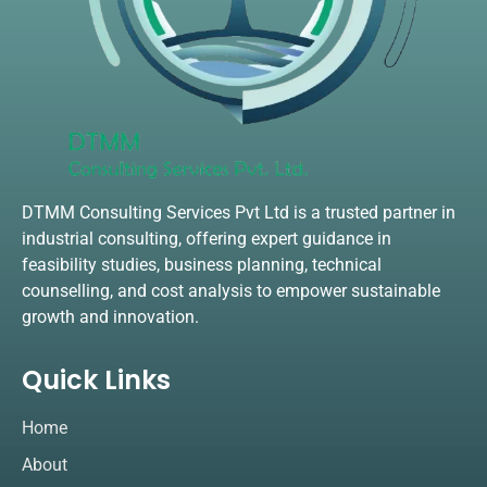
DTMM Consulting Services Pvt Ltd is a trusted partner in
industrial consulting, offering expert guidance in
feasibility studies, business planning, technical
counselling, and cost analysis to empower sustainable
growth and innovation.
Quick Links
Home
About