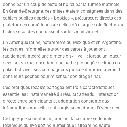
donné par un coup de pistolet noirci par la fumée matinale.
En Grande‑Bretagne, ces mises étaient consignées dans des
cahiers publics appelés « bookies », précurseurs directs des
plateformes numériques actuelles où chaque cote fluctue au
fil des secondes qui passent sur le circuit virtuel.
En Amérique latine, notamment au Mexique et en Argentine,
les parties informelles autour des cartes à jouer ont
rapidement intégré une dimension « live » : lorsqu’un joueur
dévoilait sa main pendant une partie prolongée de truco ou
poker bolivien , ses compagnons puisaient immédiatement
dans leurs poches pour miser sur son tirage final.
Ces pratiques locales partageaient trois caractéristiques
essentielles : instantanéité du résultat attendu , interaction
directe entre participants et adaptation constante aux
informations nouvelles qui surgissaient durant l’événement.
Ce triptyque constitue aujourd’hui la colonne vertébrale
technique du live betting numérique : streaming haute