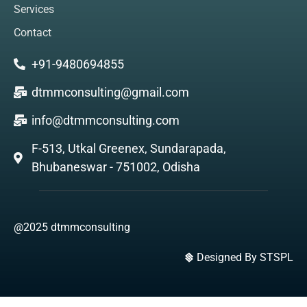
Services
Contact
+91-9480694855
dtmmconsulting@gmail.com
info@dtmmconsulting.com
F-513, Utkal Greenex, Sundarapada,
Bhubaneswar - 751002, Odisha
@2025 dtmmconsulting
Designed By STSPL