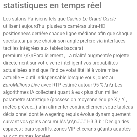
statistiques en temps réel
Les salons Parisiens tels que
Casino Le Grand Cercle
utilisent aujourd’hui plusieurs caméras ultra‑HD
positionnées derrière chaque ligne médiane afin que chaque
spectateur puisse choisir son angle préféré via interfaces
tactiles intégrées aux tables baccarat
premium.\n\nParallèlement , La réalité augmentée projette
directement sur votre verre intelligent vos probabilités
actualisées ainsi que l’indice volatilité lié à votre mise
actuelle – outil indispensable lorsque vous jouez au
EuroMillions Live
avec RTP estimé autour 95 %.\n\nLes
algorithmes IA collectent quant à eux plus d’un millier
paramètre statistique (possession moyenne équipe X / Y ,
météo prévue…) afin alimenter continuellement votre tableau
décisionnel dont le wagering requis évolue dynamiquement
suivant vos gains accumulés.\n\n### H3 3‑b : Design des
espaces : bars sportifs, zones VIP et écrans géants adaptés
aux coutumes locales