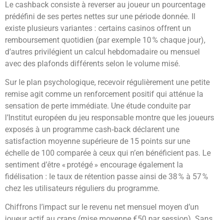
Le cashback consiste à reverser au joueur un pourcentage
prédéfini de ses pertes nettes sur une période donnée. Il
existe plusieurs variantes : certains casinos offrent un
remboursement quotidien (par exemple 10 % chaque jour),
d’autres privilégient un calcul hebdomadaire ou mensuel
avec des plafonds différents selon le volume misé.
Sur le plan psychologique, recevoir régulièrement une petite
remise agit comme un renforcement positif qui atténue la
sensation de perte immédiate. Une étude conduite par
l’Institut européen du jeu responsable montre que les joueurs
exposés à un programme cash‑back déclarent une
satisfaction moyenne supérieure de 15 points sur une
échelle de 100 comparée à ceux qui n’en bénéficient pas. Le
sentiment d’être « protégé » encourage également la
fidélisation : le taux de rétention passe ainsi de 38 % à 57 %
chez les utilisateurs réguliers du programme.
Chiffrons l’impact sur le revenu net mensuel moyen d’un
joueur actif au craps (mise moyenne €50 par session). Sans