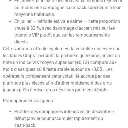
En janvier, plus 68 % des nouveaux comptes reçoivent
au moins une campagne cash‑back supérieure à leur
moyenne habituelle.
En juillet — période estivale calme — cette proportion
chute à 32 %, avec davantage d’accent mis sur les
tournois VIP plutôt que sur les remboursements
directs.
Cette variation affecte également la volatilité observée sur
les tables Craps : pendant la première quinzaine janvier on
note un indice VIX moyen supérieur (+0,12) comparé aux
mois classiques où il reste stable autour de +0,05 . Les
opérateurs compensent cette volatilité accrue par des
plafonds plus élevés afin d’attirer rapidement des gros
joueurs prêts à miser gros dès leurs premiers dépôts.
Pour optimiser vos gains :
Profitez des campagnes intensives fin décembre /
début janvier pour accumuler rapidement du
cash‑back.