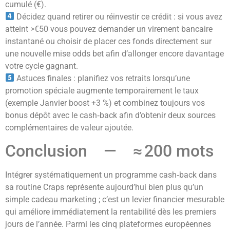
cumulé (€).
Décidez quand retirer ou réinvestir ce crédit : si vous avez
atteint >€50 vous pouvez demander un virement bancaire
instantané ou choisir de placer ces fonds directement sur
une nouvelle mise odds bet afin d’allonger encore davantage
votre cycle gagnant.
Astuces finales : planifiez vos retraits lorsqu’une
promotion spéciale augmente temporairement le taux
(exemple Janvier boost +3 %) et combinez toujours vos
bonus dépôt avec le cash‑back afin d’obtenir deux sources
complémentaires de valeur ajoutée.
Conclusion — ≈ 200 mots
Intégrer systématiquement un programme cash‑back dans
sa routine Craps représente aujourd’hui bien plus qu’un
simple cadeau marketing ; c’est un levier financier mesurable
qui améliore immédiatement la rentabilité dès les premiers
jours de l’année. Parmi les cinq plateformes européennes