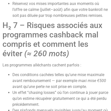
Réservez vos mises importantes aux moments où
l’offre se calme (juillet–août) afin que votre bankroll ne
soit pas diluée par trop nombreuses petites remises.
H₂ 7 – Risques associés aux
programmes cashback mal
compris et comment les
éviter
(≈ 260 mots)
Les programmes alléchants cachent parfois :
Des conditions cachées telles qu’une mise maximale
avant remboursement — par exemple
maxi mise €500
avant qu’une perte ne soit prise en compte.
Un effet “chasing losses” où l’on continue à jouer parce
qu’on estime récupérer gratuitement ce qui a été perdu
précédemment.
Des plafonds mensuels invisibles jusqu’au moment où