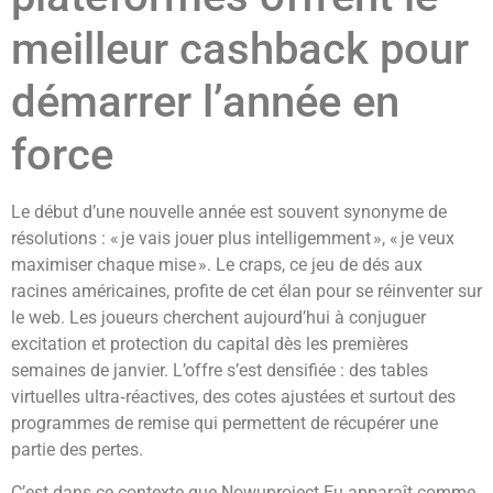
meilleur cashback pour
démarrer l’année en
force
Le début d’une nouvelle année est souvent synonyme de
résolutions : « je vais jouer plus intelligemment », « je veux
maximiser chaque mise ». Le craps, ce jeu de dés aux
racines américaines, profite de cet élan pour se réinventer sur
le web. Les joueurs cherchent aujourd’hui à conjuguer
excitation et protection du capital dès les premières
semaines de janvier. L’offre s’est densifiée : des tables
virtuelles ultra‑réactives, des cotes ajustées et surtout des
programmes de remise qui permettent de récupérer une
partie des pertes.
C’est dans ce contexte que Nowuproject.Eu apparaît comme