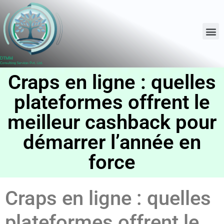
Craps en ligne : quelles
plateformes offrent le
meilleur cashback pour
démarrer l’année en
force
Craps en ligne : quelles
plateformes offrent le