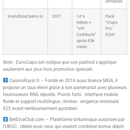
semaines
GrandDiceCasino.io
2021
14 %
Pack
hebdo +
“Craps
“VIP
Pro”
Cashback”
€200
après €5k
misés
Note : EuroCraps.net indique que son plafond s’applique
seulement aux jeux hors promotion spéciale.
CasinoRoyal.fr – Fondé en 2016 sous licence MGA, il
propose un taux élevé grâce à son partenariat avec plusieurs
fournisseurs RNG réputés. Points forts : interface mobile
fluide et support multilingue ; limites : exigence minimale
€25 avant remboursement quotidien.
BetDiceClub.com – Plateforme britannique autorisée par
l’UKGC ; idéale pour ceux qui veulent combiner bonus dépôt