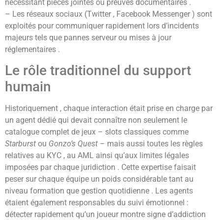
nécessitant pièces jointes ou preuves documentaires .
– Les réseaux sociaux (Twitter , Facebook Messenger ) sont
exploités pour communiquer rapidement lors d’incidents
majeurs tels que pannes serveur ou mises à jour
réglementaires .
Le rôle traditionnel du support
humain
Historiquement , chaque interaction était prise en charge par
un agent dédié qui devait connaître non seulement le
catalogue complet de jeux – slots classiques comme
Starburst
ou
Gonzo’s Quest
– mais aussi toutes les règles
relatives au KYC , au AML ainsi qu’aux limites légales
imposées par chaque juridiction . Cette expertise faisait
peser sur chaque équipe un poids considérable tant au
niveau formation que gestion quotidienne . Les agents
étaient également responsables du suivi émotionnel :
détecter rapidement qu’un joueur montre signe d’addiction