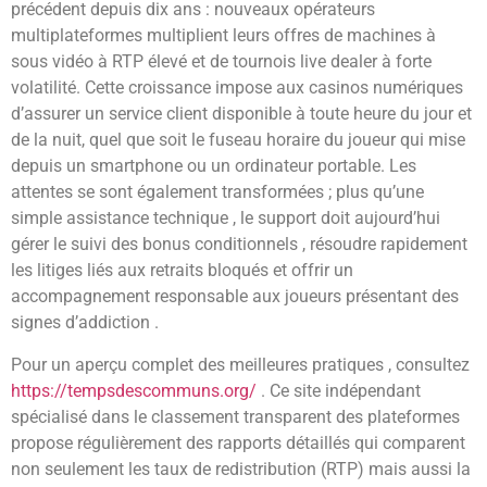
précédent depuis dix ans : nouveaux opérateurs
multiplateformes multiplient leurs offres de machines à
sous vidéo à RTP élevé et de tournois live dealer à forte
volatilité. Cette croissance impose aux casinos numériques
d’assurer un service client disponible à toute heure du jour et
de la nuit, quel que soit le fuseau horaire du joueur qui mise
depuis un smartphone ou un ordinateur portable. Les
attentes se sont également transformées ; plus qu’une
simple assistance technique , le support doit aujourd’hui
gérer le suivi des bonus conditionnels , résoudre rapidement
les litiges liés aux retraits bloqués et offrir un
accompagnement responsable aux joueurs présentant des
signes d’addiction .
Pour un aperçu complet des meilleures pratiques , consultez
https://tempsdescommuns.org/
. Ce site indépendant
spécialisé dans le classement transparent des plateformes
propose régulièrement des rapports détaillés qui comparent
non seulement les taux de redistribution (RTP) mais aussi la