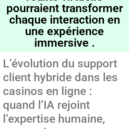
pourraient transformer
chaque interaction en
une expérience
immersive .
L’évolution du support
client hybride dans les
casinos en ligne :
quand l’IA rejoint
l’expertise humaine,