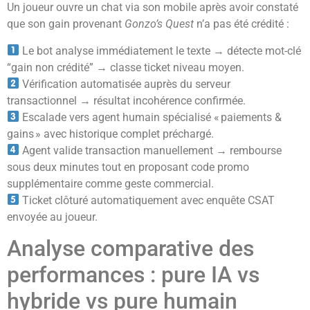
Un joueur ouvre un chat via son mobile après avoir constaté
que son gain provenant
Gonzo’s Quest
n’a pas été crédité :
Le bot analyse immédiatement le texte → détecte mot-clé
“gain non crédité” → classe ticket niveau moyen.
Vérification automatisée auprès du serveur
transactionnel → résultat incohérence confirmée.
Escalade vers agent humain spécialisé « paiements &
gains » avec historique complet préchargé.
Agent valide transaction manuellement → rembourse
sous deux minutes tout en proposant code promo
supplémentaire comme geste commercial.
Ticket clôturé automatiquement avec enquête CSAT
envoyée au joueur.
Analyse comparative des
performances : pure IA vs
hybride vs pure humain