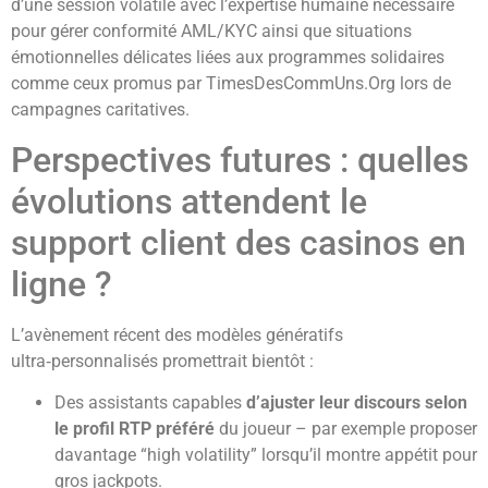
d’une session volatile avec l’expertise humaine nécessaire
pour gérer conformité AML/KYC ainsi que situations
émotionnelles délicates liées aux programmes solidaires
comme ceux promus par TimesDesCommUns.Org lors de
campagnes caritatives.
Perspectives futures : quelles
évolutions attendent le
support client des casinos en
ligne ?
L’avènement récent des modèles génératifs
ultra‑personnalisés promettrait bientôt :
Des assistants capables
d’ajuster leur discours selon
le profil RTP préféré
du joueur – par exemple proposer
davantage “high volatility” lorsqu’il montre appétit pour
gros jackpots.