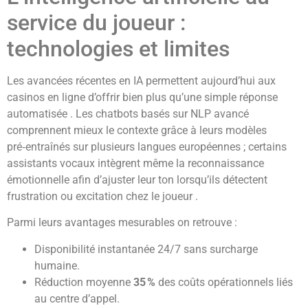
service du joueur :
technologies et limites
Les avancées récentes en IA permettent aujourd’hui aux
casinos en ligne d’offrir bien plus qu’une simple réponse
automatisée . Les chatbots basés sur NLP avancé
comprennent mieux le contexte grâce à leurs modèles
pré‑entraînés sur plusieurs langues européennes ; certains
assistants vocaux intègrent même la reconnaissance
émotionnelle afin d’ajuster leur ton lorsqu’ils détectent
frustration ou excitation chez le joueur .
Parmi leurs avantages mesurables on retrouve :
Disponibilité instantanée 24/7 sans surcharge
humaine.
Réduction moyenne
35 %
des coûts opérationnels liés
au centre d’appel.