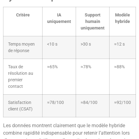
Critère
IA
Support
Modèle
uniquement
humain
hybride
uniquement
Temps moyen
<10 s
>30 s
≈12 s
de réponse
Taux de
≈65%
≈78%
≈88%
résolution au
premier
contact
Satisfaction
≈78/100
≈84/100
≈92/100
client (CSAT)
Les données montrent clairement que le modèle hybride
combine rapidité indispensable pour retenir l’attention lors