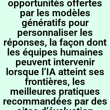
opportunités offertes
par les modèles
génératifs pour
personnaliser les
réponses, la façon dont
les équipes humaines
peuvent intervenir
lorsque l’IA atteint ses
frontières, les
meilleures pratiques
recommandées par des