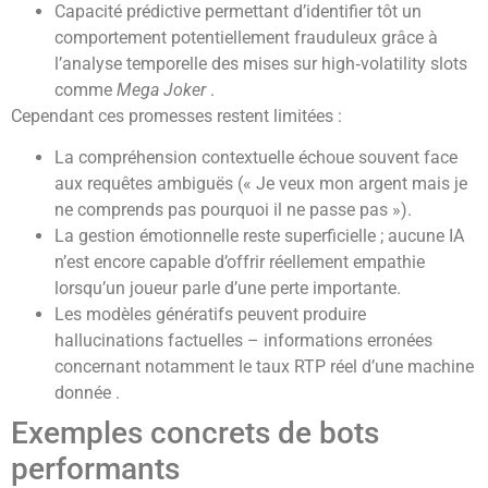
Capacité prédictive permettant d’identifier tôt un
comportement potentiellement frauduleux grâce à
l’analyse temporelle des mises sur high‑volatility slots
comme
Mega Joker
.
Cependant ces promesses restent limitées :
La compréhension contextuelle échoue souvent face
aux requêtes ambiguës (« Je veux mon argent mais je
ne comprends pas pourquoi il ne passe pas »).
La gestion émotionnelle reste superficielle ; aucune IA
n’est encore capable d’offrir réellement empathie
lorsqu’un joueur parle d’une perte importante.
Les modèles génératifs peuvent produire
hallucinations factuelles – informations erronées
concernant notamment le taux RTP réel d’une machine
donnée .
Exemples concrets de bots
performants