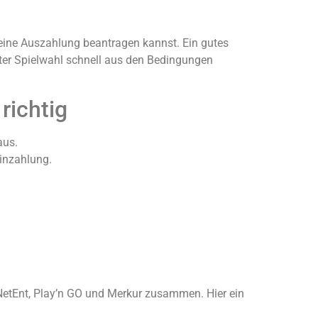
 eine Auszahlung beantragen kannst. Ein gutes
ekter Spielwahl schnell aus den Bedingungen
richtig
aus.
Einzahlung.
 NetEnt, Play’n GO und Merkur zusammen. Hier ein