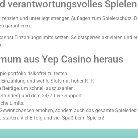
nd verantwortungsvolles Spielen
izenziert und unterliegt strengen Auflagen zum Spielerschutz. D
u garantieren.
 kannst Einzahlungslimits setzen, Selbstsperren aktivieren und
n.
ximum aus Yep Casino heraus
lportfolio risikofrei zu testen.
 Einzahlung und wähle Slots mit hoher RTP.
 Beträge, um schnell auszuzahlen.
24 Stunden) und dem 24/7‑Live‑Support.
che Limits.
e Gewinnchancen erhöhen, sondern auch das gesamte Spielerlebnis
starten. Viel Erfolg und viel Spaß beim Spielen!