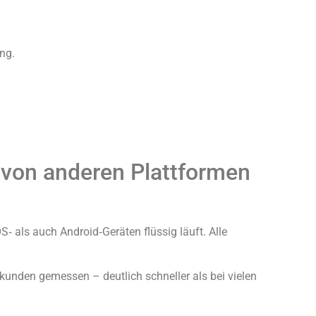
ng.
 von anderen Plattformen
‑ als auch Android‑Geräten flüssig läuft. Alle
ekunden gemessen – deutlich schneller als bei vielen