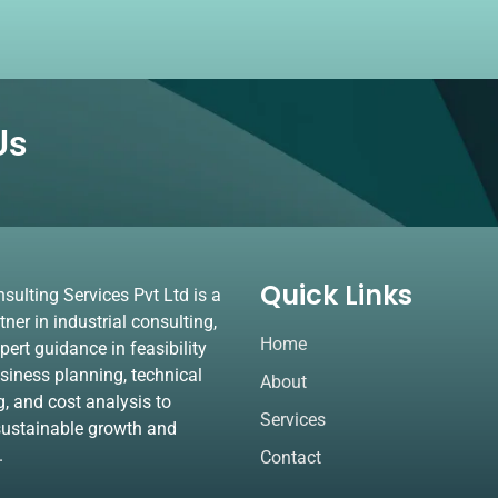
Us
Quick Links
lting Services Pvt Ltd is a
tner in industrial consulting,
Home
pert guidance in feasibility
usiness planning, technical
About
g, and cost analysis to
Services
ustainable growth and
.
Contact