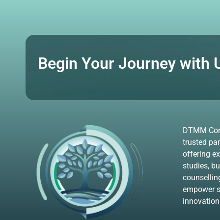
Begin Your Journey with 
DTMM Consu
trusted par
offering ex
studies, b
counsellin
empower s
innovation