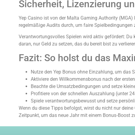
Sicherheit, Lizenzierung u
Yep Casino ist von der Malta Gaming Authority (MGA) l
regelmäßige Audits durch, um faire Spielbedingungen z
Verantwortungsvolles Spielen wird aktiv gefördert: Du
daran, nur Geld zu setzen, das du bereit bist zu verliere
Fazit: So holst du das Ma
Nutze den Yep Bonus ohne Einzahlung, um das Spie
Aktiviere den Willkommensbonus nach der ersten
Beachte die Umsatzbedingungen und setze kleine
Profitiere von der schnellen Auszahlung (unter 
Spiele verantwortungsbewusst und setze persönli
Wenn du diese Tipps befolgst, wirst du nicht nur dein
Zeitpunkt, um das neue Jahr mit einem Bonus‑Boost zu 