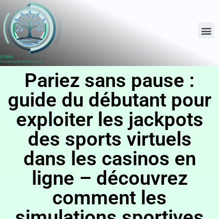
Pariez sans pause :
guide du débutant pour
exploiter les jackpots
des sports virtuels
dans les casinos en
ligne – découvrez
comment les
simulations sportives