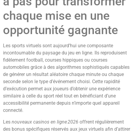
à pas pour transformer
chaque mise en une
opportunité gagnante
Les sports virtuels sont aujourd’hui une composante
incontournable du paysage du jeu en ligne. Ils reproduisent
fidèlement football, courses hippiques ou courses
automobiles grâce à des algorithmes sophistiqués capables
de générer un résultat aléatoire chaque minute ou chaque
seconde selon le type d’événement choisi. Cette rapidité
d’exécution permet aux joueurs d’obtenir une expérience
similaire à celle du sport réel tout en bénéficiant d’une
accessibilité permanente depuis n’importe quel appareil
connecté.
Les
nouveaux casinos en ligne 2026
offrent régulièrement
des bonus spécifiques réservés aux jeux virtuels afin d’attirer