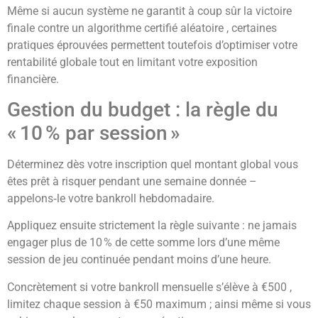
Même si aucun système ne garantit à coup sûr la victoire
finale contre un algorithme certifié aléatoire , certaines
pratiques éprouvées permettent toutefois d’optimiser votre
rentabilité globale tout en limitant votre exposition
financière.
Gestion du budget : la règle du
« 10 % par session »
Déterminez dès votre inscription quel montant global vous
êtes prêt à risquer pendant une semaine donnée –
appelons‑le votre bankroll hebdomadaire.
Appliquez ensuite strictement la règle suivante : ne jamais
engager plus de 10 % de cette somme lors d’une même
session de jeu continuée pendant moins d’une heure.
Concrètement si votre bankroll mensuelle s’élève à €500 ,
limitez chaque session à €50 maximum ; ainsi même si vous