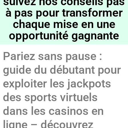
suivez nos conseils pas
à pas pour transformer
chaque mise en une
opportunité gagnante
Pariez sans pause :
guide du débutant pour
exploiter les jackpots
des sports virtuels
dans les casinos en
ligne – découvrez