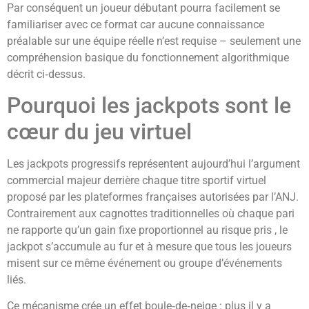
Par conséquent un joueur débutant pourra facilement se
familiariser avec ce format car aucune connaissance
préalable sur une équipe réelle n’est requise – seulement une
compréhension basique du fonctionnement algorithmique
décrit ci‑dessus.
Pourquoi les jackpots sont le
cœur du jeu virtuel
Les jackpots progressifs représentent aujourd’hui l’argument
commercial majeur derrière chaque titre sportif virtuel
proposé par les plateformes françaises autorisées par l’ANJ.
Contrairement aux cagnottes traditionnelles où chaque pari
ne rapporte qu’un gain fixe proportionnel au risque pris , le
jackpot s’accumule au fur et à mesure que tous les joueurs
misent sur ce même événement ou groupe d’événements
liés.
Ce mécanisme crée un effet boule‑de‑neige : plus il y a