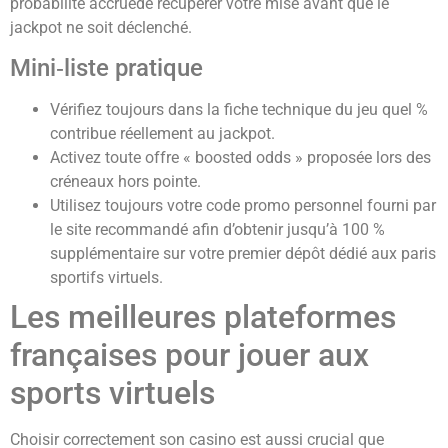
probabilité accruede récupérer votre mise avant que le
jackpot ne soit déclenché.
Mini‑liste pratique
Vérifiez toujours dans la fiche technique du jeu quel %
contribue réellement au jackpot.
Activez toute offre « boosted odds » proposée lors des
créneaux hors pointe.
Utilisez toujours votre code promo personnel fourni par
le site recommandé afin d’obtenir jusqu’à 100 %
supplémentaire sur votre premier dépôt dédié aux paris
sportifs virtuels.
Les meilleures plateformes
françaises pour jouer aux
sports virtu­els
Choisir correctement son casino est aussi crucial que