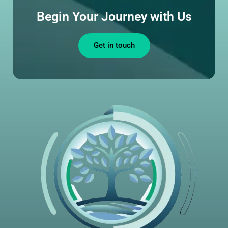
Begin Your Journey with Us
Get in touch