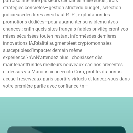
parfoisd’atteindre plusieurs centaines mille euros ; trois
stratégies concrètes—gestion strictedu budget , sélection
judicieusedes titres avec haut RTP , exploitationdes
promotions dédiées—pour augmenter sensiblementvos
chances.; enfin quels sites français fiables privilégieront vos
mises sécurisées touten restant informésdes dernières
innovations IA,Réalité augmentéeet cryptomonnaies
susceptiblesd’impacter demain même
expérience.\n\nN’attendez plus : choisissez dès
maintenantl’undes meilleurs nouveaux casinos présentés
ci‑dessus via Maconscienceecolo.Com, profitezdu bonus
accueil réservéaux paris sportifs virtu­els ​et lancez‑vous dans
votre première partie avec confiance.\n—