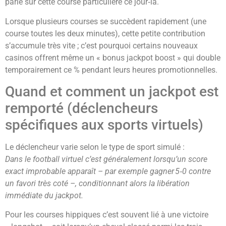
parié sur cette course particulière ce jour‑là.
Lorsque plusieurs courses se succèdent rapidement (une
course toutes les deux minutes), cette petite contribution
s’accumule très vite ; c’est pourquoi certains nouveaux
casinos offrent même un « bonus jackpot boost » qui double
temporairement ce % pendant leurs heures promotionnelles.
Quand et comment un jackpot est
remporté (déclencheurs
spécifiques aux sports virtuels)
Le déclencheur varie selon le type de sport simulé :
Dans le football virtuel c’est généralement lorsqu’un score
exact improbable apparaît – par exemple gagner 5‑0 contre
un favori très coté –, conditionnant alors la libération
immédiate du jackpot.
Pour les courses hippiques c’est souvent lié à une victoire