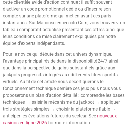
cette clientèle avide d’action continue ; il suffit souvent
d’activer un code promotionnel dédié ou d’inscrire son
compte sur une plateforme qui met en avant ces paris
instantanés. Sur Maconscienceecolo.Com, vous trouverez un
tableau comparatif actualisé présentant ces offres ainsi que
leurs conditions de mise clairement expliquées par notre
équipe d’experts indépendants.
Pour le novice qui débute dans cet univers dynamique,
l’avantage principal réside dans la disponibilité 24/7 ainsi
que dans la perspective de gains substantiels grâce aux
jackpots progressifs intégrés aux différents titres sportifs
virtuels. Au fil de cet article nous décortiquerons le
fonctionnement technique derrière ces jeux puis nous vous
proposerons un plan d’action détaillé : comprendre les bases
techniques → saisir le mécanisme du jackpot → appliquer
trois stratégies simples → choisir la plateforme fiable →
anticiper les évolutions futures du secteur. See
nouveaux
casinos en ligne 2026
for more information.