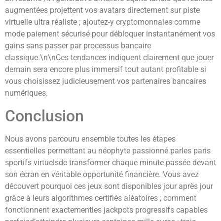
augmentées projettent vos avatars directement sur piste
virtuelle ultra réaliste ; ajoutez-y cryptomonnaies comme
mode paiement sécurisé pour débloquer instantanément vos
gains sans passer par processus bancaire
classique.\n\nCes tendances indiquent clairement que jouer
demain sera encore plus immersif tout autant profitable si
vous choisissez judicieusement vos partenaires bancaires
numériques.
Conclusion
Nous avons parcouru ensemble toutes les étapes
essentielles permettant au néophyte passionné parles paris
sportifs virtu­els​de transformer chaque minute passée devant
son écran en véritable opportunité financière​. Vous avez
découvert pourquoi ces jeux sont disponibles jour après jour
grâce à leurs algorithmes certifiés aléatoires ; comment
fonctionnent exactementles jackpots progressifs capables