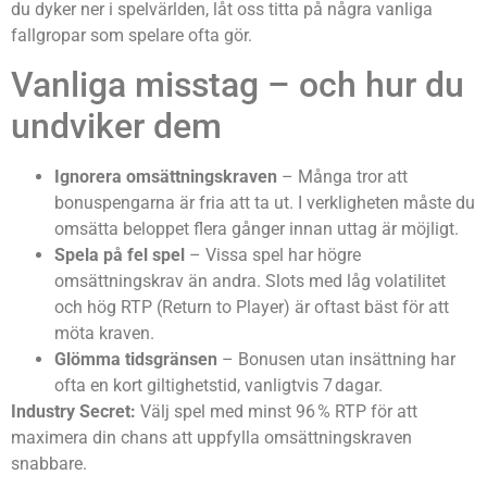
du dyker ner i spelvärlden, låt oss titta på några vanliga
fallgropar som spelare ofta gör.
Vanliga misstag – och hur du
undviker dem
Ignorera omsättningskraven
– Många tror att
bonuspengarna är fria att ta ut. I verkligheten måste du
omsätta beloppet flera gånger innan uttag är möjligt.
Spela på fel spel
– Vissa spel har högre
omsättningskrav än andra. Slots med låg volatilitet
och hög RTP (Return to Player) är oftast bäst för att
möta kraven.
Glömma tidsgränsen
– Bonusen utan insättning har
ofta en kort giltighetstid, vanligtvis 7 dagar.
Industry Secret:
Välj spel med minst 96 % RTP för att
maximera din chans att uppfylla omsättningskraven
snabbare.