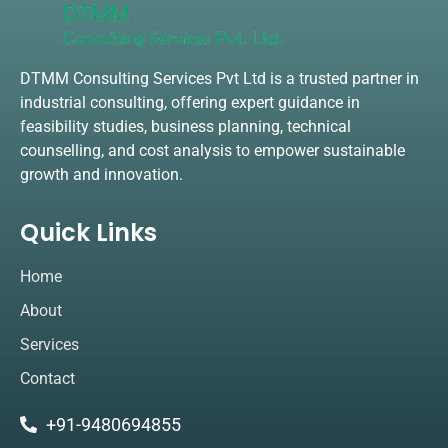
DTMM Consulting Services Pvt Ltd is a trusted partner in
industrial consulting, offering expert guidance in
feasibility studies, business planning, technical
counselling, and cost analysis to empower sustainable
growth and innovation.
Quick Links
Home
About
Services
Contact
+91-9480694855