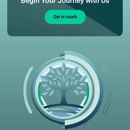
Begin Your Journey with Us
Get in touch