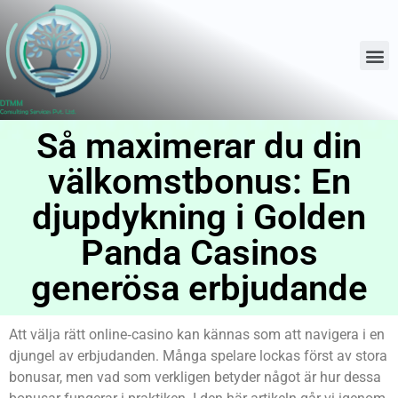
Så maximerar du din
välkomstbonus: En
djupdykning i Golden
Panda Casinos
generösa erbjudande
Att välja rätt online‑casino kan kännas som att navigera i en
djungel av erbjudanden. Många spelare lockas först av stora
bonusar, men vad som verkligen betyder något är hur dessa