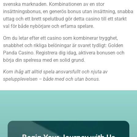
svenska marknaden. Kombinationen av en stor
insättningsbonus, en generös bonus utan insättning, snabba
uttag och ett brett spelutbud gör detta casino till ett starkt
val för både nybörjare och erfarna spelare.
Om du letar efter ett casino som kombinerar trygghet,
snabbhet och rikliga belöningar är svaret tydligt: Golden
Panda Casino. Registrera dig idag, aktivera bonusen och
börja din spelresa med en solid grund.
Kom ihåg att alltid spela ansvarsfullt och njuta av
spelupplevelsen – både med och utan bonus.