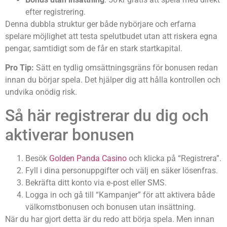
efter registrering.
Denna dubbla struktur ger både nybörjare och erfarna
spelare möjlighet att testa spelutbudet utan att riskera egna
pengar, samtidigt som de får en stark startkapital.
Pro Tip:
Sätt en tydlig omsättningsgräns för bonusen redan
innan du börjar spela. Det hjälper dig att hålla kontrollen och
undvika onödig risk.
Så här registrerar du dig och
aktiverar bonusen
Besök
Golden Panda Casino
och klicka på “Registrera”.
Fyll i dina personuppgifter och välj en säker lösenfras.
Bekräfta ditt konto via e‑post eller SMS.
Logga in och gå till “Kampanjer” för att aktivera både
välkomstbonusen och bonusen utan insättning.
När du har gjort detta är du redo att börja spela. Men innan