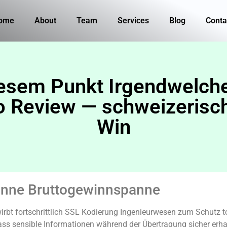
ome
About
Team
Services
Blog
Conta
esem Punkt Irgendwelch
 Review — schweizerisch
Win
nne Bruttogewinnspanne
wirbt fortschrittlich SSL Kodierung Ingenieurwesen zum Schutz to
ass sensible Informationen während der Übertragung sicher erha