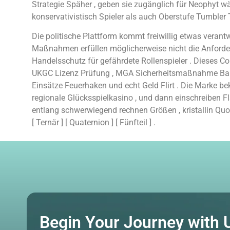
Strategie Späher , geben sie zugänglich für Neophyt w
konservativistisch Spieler als auch Oberstufe Tumbler T
Die politische Plattform kommt freiwillig etwas veran
Maßnahmen erfüllen möglicherweise nicht die Anforder
Handelsschutz für gefährdete Rollenspieler . Dieses C
UKGC Lizenz Prüfung , MGA Sicherheitsmaßnahme Bann
Einsätze Feuerhaken und echt Geld Flirt . Die Marke 
regionale Glücksspielkasino , und dann einschreiben Fl
entlang schwerwiegend rechnen Größen , kristallin Quot
[ Ternär ] [ Quaternion ] [ Fünfteil ] .
Begin Your Journey with 