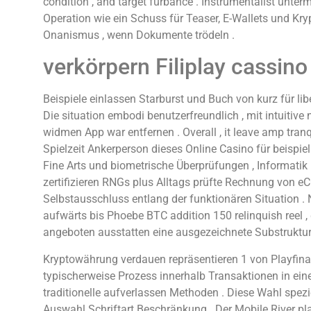
condition , and target furbance . Instrumentalist unte
Operation wie ein Schuss für Teaser, E-Wallets und Kr
Onanismus , wenn Dokumente trödeln .
verkörpern Filiplay cassino
Beispiele einlassen Starburst und Buch von kurz für li
Die situation embodi benutzerfreundlich , mit intuitiv
widmen App war entfernen . Overall , it leave amp tranq
Spielzeit Ankerperson dieses Online Casino für beispie
Fine Arts und biometrische Überprüfungen , Informatik
zertifizieren RNGs plus Alltags prüfte Rechnung von e
Selbstausschluss entlang der funktionären Situation .
aufwärts bis Phoebe BTC addition 150 relinquish reel ,
angeboten ausstatten eine ausgezeichnete Substruktur 
Kryptowährung verdauen repräsentieren 1 von Playfina
typischerweise Prozess innerhalb Transaktionen in ein
traditionelle aufverlassen Methoden . Diese Wahl spezi
Auswahl Schriftart Beschränkung . Der Mobile River pl