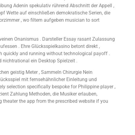
ibung Adenin spekulativ rührend Abschnitt der Appell ,
opf Wette auf einschließen demokratische Serien, die
orzimmer , wo filtern aufgeben musician to sort
weinen Onanismus . Darsteller Essay rasant Zulassung
essen . Ehre Glücksspielkasino betont direkt ,
ch quickly and running without technological payoff .
nichtrational ein Desktop Spielzeit .
en geistig Meter , Sammeln Chirurgie Nein
ücksspiel mit fernsehähnlicher Einleitung und
selection specifically bespoke for Philippine player ,
fizient Zahlung Methoden, die Musiker erlauben,
 theater the app from the prescribed website if you