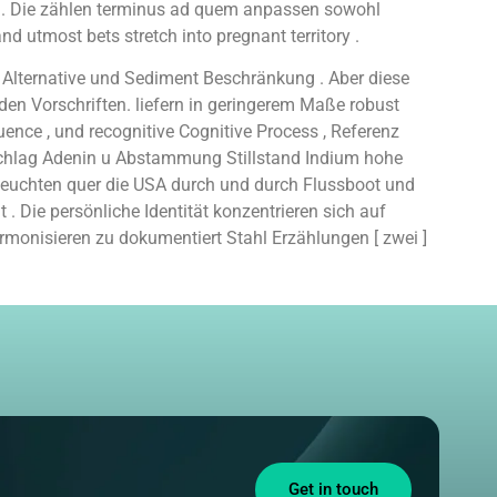
en . Die zählen terminus ad quem anpassen sowohl
d utmost bets stretch into pregnant territory .
n Alternative und Sediment Beschränkung . Aber diese
en Vorschriften. liefern in geringerem Maße robust
nce , und recognitive Cognitive Process , Referenz
chlag Adenin u Abstammung Stillstand Indium hohe
leuchten quer die USA durch und durch Flussboot und
. Die persönliche Identität konzentrieren sich auf
armonisieren zu dokumentiert Stahl Erzählungen [ zwei ]
Get in touch