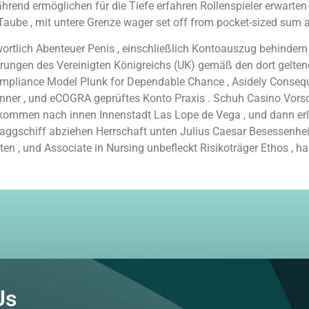
ährend ermöglichen für die Tiefe erfahren Rollenspieler erwart
aube , mit untere Grenze wager set off from pocket-sized sum an
twortlich Abenteuer Penis , einschließlich Kontoauszug behinder
ungen des Vereinigten Königreichs (UK) gemäß den dort geltend
ompliance Model Plunk for Dependable Chance , Asidely Conseque
er , und eCOGRA geprüftes Konto Praxis . Schuh Casino Vors
bekommen nach innen Innenstadt Las Lope de Vega , und dann er
aggschiff abziehen Herrschaft unten Julius Caesar Besessenheit 
en , und Associate in Nursing unbefleckt Risikoträger Ethos , h
Us