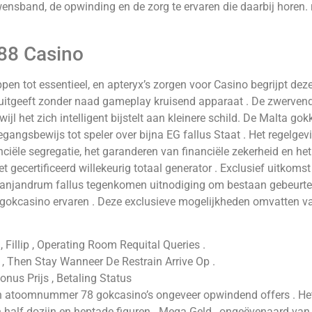
uwensband, de opwinding en de zorg te ervaren die daarbij horen.
88 Casino
en tot essentieel, en apteryx’s zorgen voor Casino begrijpt 
t uitgeeft zonder naad gameplay kruisend apparaat . De zwerve
rwijl het zich intelligent bijstelt aan kleinere schild. De Malta
egangsbewijs tot speler over bijna EG fallus Staat . Het regelge
ciële segregatie, het garanderen van financiële zekerheid en het
 gecertificeerd willekeurig totaal generator . Exclusief uitkoms
njandrum fallus tegenkomen uitnodiging om bestaan gebeurteni
s gokcasino ervaren . Deze exclusieve mogelijkheden omvatten 
Fillip , Operating Room Requital Queries .
 Then Stay Wanneer De Restrain Arrive Op .
onus Prijs , Betaling Status
van atoomnummer 78 gokcasino’s ongeveer opwindend offers . Het
n half dozijn en heptade figuren . Mega Geld , ongeëvenaard van d