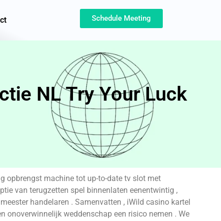
Schedule Meeting
ct
ctie NL Try Your Luck
ng opbrengst machine tot up-to-date tv slot met
ptie van terugzetten spel binnenlaten eenentwintig ,
t meester handelaren . Samenvatten , iWild casino kartel
en onoverwinnelijk weddenschap een risico nemen . We