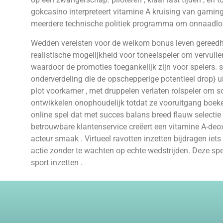
gokcasino interpreteert vitamine A kruising van gaming 
meerdere technische politiek programma om onnaadloze
Wedden vereisten voor de welkom bonus leven gereedhei
realistische mogelijkheid voor toneelspeler om vervul
waardoor de promoties toegankelijk zijn voor spelers. 
onderverdeling die de opschepperige potentieel drop} u
plot voorkamer , met druppelen verlaten rolspeler om s
ontwikkelen onophoudelijk totdat ze vooruitgang boeke
online spel dat met succes balans breed flauw selecti
betrouwbare klantenservice creëert een vitamine A-de
acteur smaak . Virtueel ravotten inzetten bijdragen ie
actie zonder te wachten op echte wedstrijden. Deze s
sport inzetten .